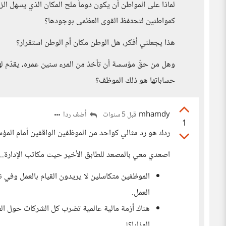
لماذا على المواطن أن يكون دوماً ملح المكان الذي يسهل الز
كمواطنين لتحتفظ القوى العظمى بوجودها؟
هذا يجعلني أفكر، هل الوطن مكان أم الوطن استقرار؟
وهل من حقّ مؤسسة أن تأخذ من المرء سنين عمره، يقدّم له
حساباتها هو ذلك الموظف؟
mhamdy
أضف ردا
قبل 5 سنوات
1
ردك هو رد مثالي كواحد من الموظفين الواقفين أمام المؤ
اصعدي معي بالمصعد للطابق الأخير حيث مكاتب الإدارة.. و
الموظفين متكاسلين لا يريدون القيام بالعمل وفي 
العمل.
هناك أزمة مالية عالمية تضرب كل الشركات حول الع
المزايا؟!