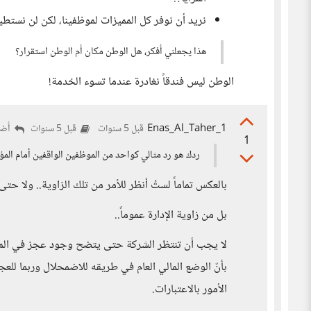
نريد أن نوفر كل المميزات لموظفينا، لكن لن نستطيع
هذا يجعلني أفكر، هل الوطن مكان أم الوطن استقرار؟
الوطن ليس فندقاً نغادرة عندما تسوء الخدمة!
Enas_Al_Taher_1
أضف
قبل 5 سنوات
قبل 5 سنوات
1
ردك هو رد مثالي كواحد من الموظفين الواقفين أمام الم
بالعكس تماماً لستُ أنظر للأمر من تلك الزاوية.. ولا حتى م
بل من زاوية الإدارة عموماً..
لا يجب أن تنتظر الشركة حتى يتضح وجود عجز في المواز
بأنّ الوضع المالي العام في طريقه للاضمحلال وربما للعج
الأمور بالاعتبارات.