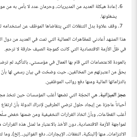
إعادة هيكلة العديد من المديريات، وحرمان عدد لا بأس به من موظ
يشغلونها.
وقف علاوة بدل التنقلات التي يتقاضاها الموظف عن استخدامه لمرك
هذا المشهد أعادني للمظاهرات العمالية التي تمت في العديد من دول ا
في ظلّ الأزمة الاقتصادية التي كانت كموجة الصيف حارقة لا ترحم.
بالعودة للاعتصامات التي قام بها العمال في مؤسستي، بالتأكيد لم ت
بحقّ من اعتبرتهم من المخالفين، حيث وضحّت في بيان رسمي لها بأنّ ال
بالتزاماتها المالية ومنها دفع رواتب الموظفين.
عجز الميزانية
، هي الحجّة التي تضعها أغلب المؤسسات حين تتخذ مجمو
أحياناً عاجزة عن إيجاد حلول ترضي الطرفين لإدراك الدولة بأنّ ارتفاع 
أغلب القطاعات، وبأنّ اتخاذ القرارات التخفيفية ومن ضمنها خفض سلّم 
لمواجهة الأزمة الاقتصادية، دون الأخذ بالاعتبار ما لمثل هذه القرارات
الالتزامات، منها (البنكية، النفقات، الإيجارات، دفع الفواتير،..إلخ)، وما 