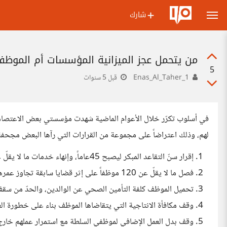
شارك
من يتحمل عجز الميزانية المؤسسات أم الموظف
5
Enas_Al_Taher_1
قبل 5 سنوات
في أسلوب تكرّر خلال الأعوام الماضية شهدت مؤسستي بعض الاعتصامات
لهم، وذلك اعتراضاً على مجموعة من القرارات التي رآها البعض مجح
إقرار سنّ التقاعد المبكر ليصبح 45عاماً، وإنهاء خدمات ما لا يقلّ عن 194موظفاً.
فصل ما لا يقلّ عن 120 موظفاً على إثر قضايا سابقة تجاوز عمرها العشر سنوات.
تحميل الموظف كلفة التأمين الصحي عن الوالدين، والحدّ من سقف
وقف مكافأة الانتاجية التي يتقاضاها الموظف بناء على خطورة العمل الذي
وقف بدل العمل الإضافي لموظفي السلطة مع استمرار عملهم خارج أوق