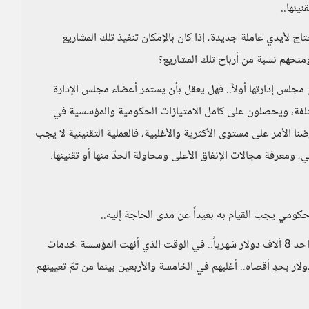
ينها..
ج لأيدي عاملة جديدة، إذا كان بالإمكان تنفيذ تلك المشاريع
ومنحهم نسبة من أرباح تلك المشاريع؟
مجلس إدارتها أولاً.. فهل يعقل بأن يستمر أعضاء مجلس الإدارة
تلفة، ويحصلون على كامل الامتيازات الحكومية والمؤسسية في
لأمر على مستوى الأكثرية والأغلبية، فالعملية التقنينية لا يجب
، ومعرفة مجالات الإنفاق الأعلى ومحاولة الحدّ منها أو تقنينها.
تمّ تعيين 4 موظفين في هذه الوحدة، راتب الموظف الواحد 8 آلاف دولار شهرياً.. في الوقت الذي أنهت المؤسسة خدمات
ديد من الموظفين لا تتجاوز رواتبهم الشهرية 1200 دولار بحدٍ أقصاه.. أغلبهم في الخامسة والأربعين بينما من تمّ تعيينهم