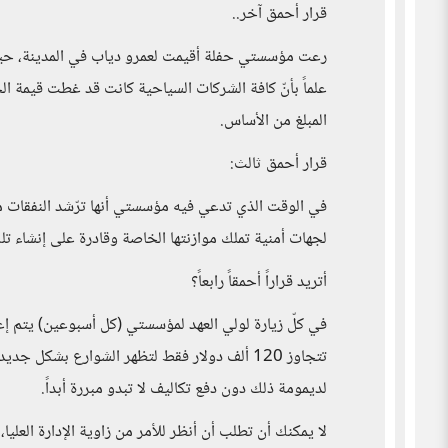
قرار أحمق آخر..
علماً بأنّ كافة الشركات السياحية كانت قد غطت قيمة ال
المبلغ من الأساس.
قرار أحمق ثالث:
في الوقت الذي تدعي فيه مؤسستي أنها ترّشد النفقات من
لجهات أمنية تملك موازنتها الخاصة وقادرة على إنشاء تلك 
أتريد قراراً أحمقاً رابعاً؟
في كلّ زيارة لولي العهد لمؤسستي (كل أسبوعين) يتم إع
تتجاوز 120 ألف دولار فقط لتظهر الشوارع بشكل
لديمومة ذلك دون دفع تكاليف لا تبدو مبررة أبداً.
لا يمكنك أن تطلب أن أنظر للأمر من زاوية الإدارة العليا، 