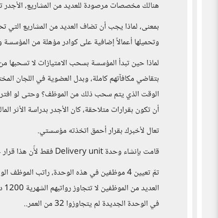
هنالك مخصصات مرصودة للعديد من المشاريع، الأجدر تقن
بمعنى، لماذا يجب أن تضاف العديد من المشاريع التي تحتا
وتحميلها أعمالاً إضافية على كوادر مؤهلة من المؤسسة 
لماذا حين تبدأ المؤسسة بسحب الامتيازات لا تسحبها من 
بتقاضي مكافآتهم كاملة، وبدل العضوية في اللجان المخ
الوقت الذي يتم سحب ذلك من الموظف؟ وحتى لو افترضنا ا
أن تكون بقرارات متلاحقة، كان الأجدر بدراسة الأثر المالي
تعال لأخبرك بقرار أحمق اتخذته مؤسستي.
قامت بإنشاء وحدة Delivery unit فقط لأّن هذا قرار حكومي يجب القيام به بعيداً عن مدى الحاجة إليه..
الع
في الوحدة الجديدة لم يتجاوزوا 32 من العمر..