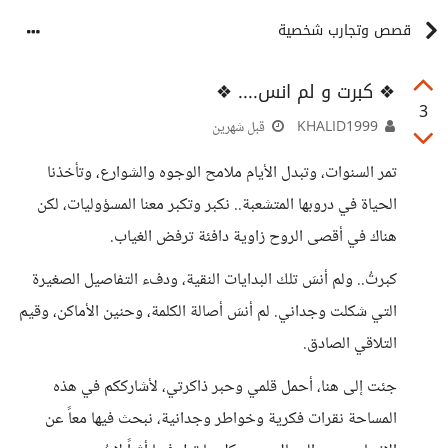
قصص وتجارب شخصية
❖ كبرت و لم انس.... ❖
3
KHALID1999
قبل شهرين
​تمر السنوات، وتبدل الأيام ملامح الوجوه والشوارع، وتأخذنا
الحياة في دروبها المتشعبة.. نكبر وتكبر معنا المسؤوليات، لكن
هناك في أقصى الروح زاوية دافئة ترفض الغياب.
​كبرتُ.. ولم أنسَ تلك البدايات النقية، ودفء التفاصيل الصغيرة
التي شكلت وجداني. لم أنسَ أصالة الكلمة، وحنين الأماكن، وقيم
التلاقي الصادق.
​جئت إلى هنا، أحمل قلمي وحبر ذاكرتي، لأشارككم في هذه
المساحة نقرات فكرية وخواطر وجدانية، نبحث فيها معاً عن