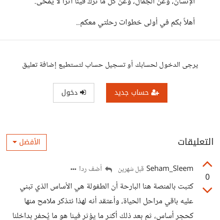
الإنسان، وعن الجمال، وعن كل ما ترك فينا أثراً لا يُمحى.
​أهلاً بكم في أولى خطوات رحلتي معكم..
يرجى الدخول لحسابك أو تسجيل حساب لتستطيع إضافة تعليق
حساب جديد
دخول
التعليقات
الأفضل
Seham_Sleem
أضف ردا
قبل شهرين
0
كتبت بالمنصة هنا البارحة أن الطفولة هي الأساس الذي تبني
عليه باقي مراحل الحياة، وأعتقد أنه لهذا نتذكر ملامح منها
كحجر أساس، ثم بعد ذلك أكثر ما يؤثر فينا هو ما يُحفر بداخلنا