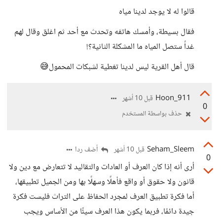
قالوا له لا يوجد لدينا مياه
فقال بسيطة، وأمسك هاتفه وتحدث مع أحد ثم اغلق وقال لهم
غداً ستصل المياه ما المشكلة الثانية؟!
قال أهل القرية ليس لدينا تغطية لشبكات المحمول😅
Hoon_911
قبل 10 أشهر
0
حذف بواسطة المستخدم
Seham_Sleem
أضف ردا
قبل 10 أشهر
0
أرى أنه إذا كان العرف أو العادات والتقاليد لا تتعارض مع دين ولا
قانون ولا حقوق أو واقع فأهلًا وسهلًا بها ومن الجميل تطبيقها،
أما فكرة تطبيق العرف لمجرد الحفاظ على التراث فليست فكرة
جيدة دائمًا، فربما يكون هذا العرف سيئًا من الأساس ويجب