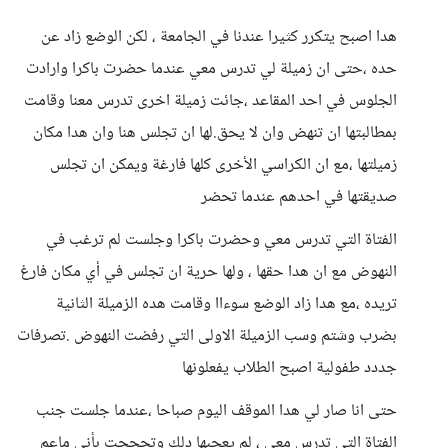
هدا اصبح يتكرر كثيرا عندنا في الجامعة ، لكن الوضع زاد عن
حده ،حتى ان زميلة لي تدرس معي عندما حضرت باكرا وارادت
الجلوس في احد المقاعد ،جائت زميلة اخرى تدرس معنا وقامت
بمطالبتها ان تنهض وان لا يحق.لها ان تجلس هنا وان هدا مكان
زميلتها ،مع ان الكراسي الأخرى كلها فارغة ويمكن ان تجلس
صديقتها في احدهم عندما تحضر
الفتاة التي تدرس معي وحضرت باكرا وجلست لم ترغب في
النهوض مع ان هدا حقها ، ولها حرية ان تجلس في أي مكان فارغ
تريده ،مع هدا زاد الوضع سوءاا وقامت هده الزميلة الثانية
بضرب وشتم وسب الزميلة الاولى التي رفضت النهوض .تصرفات
جددد طفولية اصبح الطلاب يفعلونها
حتى انا صار لي هدا الموقف اليوم صباحا ،عندما جلست جنب
الفتاة التي تدرس معي ، لم يعجبها دلك وتحججت بأني ماعم