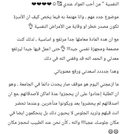
النفسية " من أحب المواد عندي 🥰☺️❤️❤️❤️❤️
موضوع جدد مهم ، وانا مهتمة به فيما يخص كيف ان الأسرة
تكون مصدر خطر او وقاية من الأمراض النفسية 👌
مع ان هده المادة معاملها جدا مرتفع و اساسية ، لدلك كنت
مصممة ومجهزة نفسي جيدااا 👌حتى اعمل فيها جيدا ليرتفع
معدلي و الحمد الله قد وفقني الله في دلك
وهدا جدددد اسعدني ورفع معنوياتي
ما ازعجني اليوم هو موقف صار يحدث دائما في الجامعة ، وهو
ان الطلبة إعتادوا على ان يحجزوا عدة اماكن لأصدقائهم ،مع ان
اصدقائهم لم يحضروا بعد ويكونوا متأخرين. وعندما تحضر
انت قبلهم وتريد الجلوس لا يحبون دلك بل يتحكمون ايضا في
مكان جلوسك عجباااا والله ، كأن نحن عند الطبيب لنحجز مكان
😄😄