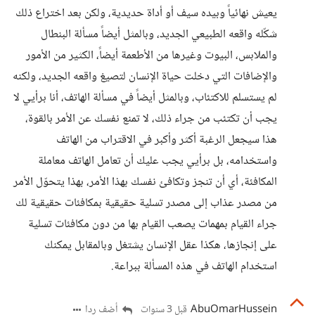
يعيش نهائياً وبيده سيف أو أداة حديدية، ولكن بعد اختراع ذلك
شكّله واقعه الطبيعي الجديد، وبالمثل أيضاً مسألة البنطال
والملابس، البيوت وغيرها من الأطعمة أيضاً، الكثير من الأمور
والإضافات التي دخلت حياة الإنسان لتصيغ واقعه الجديد، ولكنه
لم يستسلم للاكتئاب، وبالمثل أيضاً في مسألة الهاتف، أنا برأيي لا
يجب أن تكتئب من جراء ذلك، لا تمنع نفسك عن الأمر بالقوة،
هذا سيجعل الرغبة أكثر وأكبر في الاقتراب من الهاتف
واستخدامه، بل برأيي يجب عليك أن تعامل الهاتف معاملة
المكافئة، أي أن تنجز وتكافئ نفسك بهذا الأمر، بهذا يتحوّل الأمر
من مصدر عذاب إلى مصدر تسلية حقيقية بمكافئات حقيقية لك
جراء القيام بمهمات يصعب القيام بها من دون مكافئات تسلية
على إنجازها، هكذا عقل الإنسان يشتغل وبالمقابل يمكنك
استخدام الهاتف في هذه المسألة ببراعة.
AbuOmarHussein
أضف ردا
قبل 3 سنوات