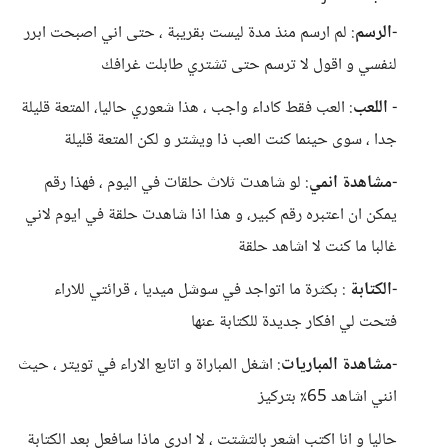
-
الرسم
: لم ارسم منذ مدة ليست بقريبة ، حتى اني اصبحت ابرر
لنفسي و اقول لا ترسم حتى تشتري طابلت غرافك
-
اللعب
: العب فقط كاداء واجب ، هذا شعوري حاليا، المتعة قليلة
جدا ، سوى حينما كنت العب ذا ويشتر و لكن المتعة قليلة
-
مشاهدة انمي
: لو شاهدت ثلاث حلقات في اليوم ، فهذا رقم
يمكن ان اعتبره رقم كبير، و هذا اذا شاهدت حلقة في ايوم لاني
غالبا ما كنت لا اشاهد حلقة
-
الكتابة
: بكثرة ما اتواجد في سوشل ميديا ، قرائتي للاراء
فتحت لي افكار جديدة للكتابة عنها
-
مشاهدة المباريات
: اشغل المباراة و اتابع الاراء في تويتر ، حيث
انني اشاهد 65٪ بتركيز
حاليا و انا اكتب اشعر بالتشتت ، لا ادري ماذا سافعل بعد الكتابة