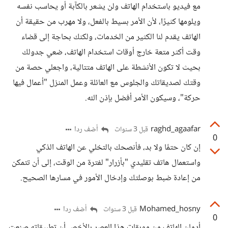
مع فيديو باستخدام الهاتف ولن يشعر بالكآبة أو يحاسب نفسه
ويلومها كثيرًا، لأن الأمر بسيط بالفعل، ولا مهرب من حقيقة أن
الهاتف يقدم لنا الكثير من الخدمات، ولكنك بحاجة إلى قضاء
وقت أكثر متعة خارج أوقات استخدام الهاتف، ضعي جدولك
بحيث لا تكون الأنشطة على الهاتف متتالية، واجعلي حصة من
وقتك لصديقاتك والجلوس مع العائلة وعمل المنزل "أعمال فيها
حركة"، وسيكون الأمر أفضل بإذن الله.
raghd_agaafar
أضف ردا
قبل 3 سنوات
0
إن كان حتمًا ولا بد، فأنصحك بالتخلي عن الهاتف الذكي
واستعمال هاتف تقليدي "بأزرار" لفترة من الوقت، إلى أن تتمكن
من إعادة ضبط بوصلتك وإدخال الأمور في مسارها الصحيح.
Mohamed_hosny
أضف ردا
قبل 3 سنوات
0
أدمان الهاتف من موبقات هذا العصر بالأخص أن تطبيقاته صنعت