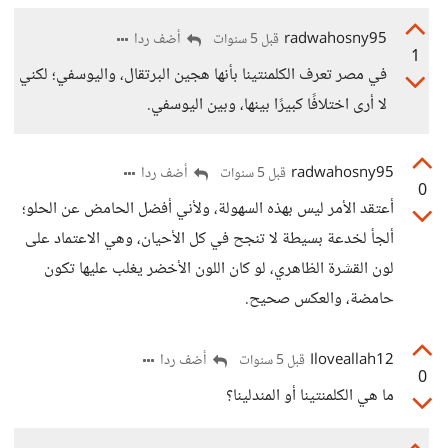
radwahosny95
أضف ردا
قبل 5 سنوات
1
في مصر تعرف الكلمنتينا بأنها هجين البرتقال، واليوسفي؛ لكني
لا أرى اختلافًا كبيرًا بينها، وبين اليوسفي.
radwahosny95
أضف ردا
قبل 5 سنوات
0
أعتقد الأمر ليس بهذه السهولة، ولأني أفضل الحامض عن الحلو؛
ألجأ لخدعة بسيطة لا تنجح في كل الأحيان، وهي الاعتماد على
لون القشرة الظاهري، لو كان اللون الأخضر يغلب عليها تكون
حامضة، والعكس صحيح.
Iloveallah12
أضف ردا
قبل 5 سنوات
0
ما هي الكلمنتينا أو المندلينا؟