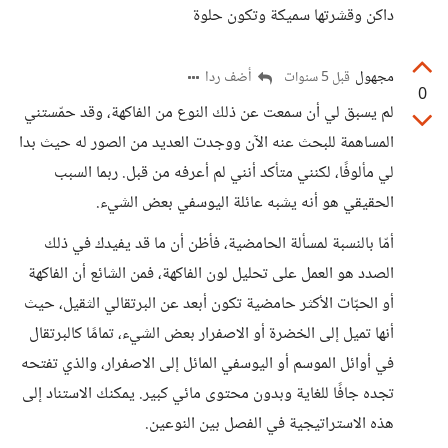
داكن وقشرتها سميكة وتكون حلوة
مجهول
أضف ردا
قبل 5 سنوات
0
لم يسبق لي أن سمعت عن ذلك النوع من الفاكهة، وقد حمّستني
المساهمة للبحث عنه الآن ووجدت العديد من الصور له حيث بدا
لي مألوفًا، لكنني متأكد أنني لم أعرفه من قبل. ربما السبب
الحقيقي هو أنه يشبه عائلة اليوسفي بعض الشيء.
أمّا بالنسبة لمسألة الحامضية، فأظن أن ما قد يفيدك في ذلك
الصدد هو العمل على تحليل لون الفاكهة، فمن الشائع أن الفاكهة
أو الحبّات الأكثر حامضية تكون أبعد عن البرتقالي الثقيل، حيث
أنها تميل إلى الخضرة أو الاصفرار بعض الشيء، تمامًا كالبرتقال
في أوائل الموسم أو اليوسفي المائل إلى الاصفرار، والذي تفتحه
تجده جافًا للغاية وبدون محتوى مائي كبير. يمكنك الاستناد إلى
هذه الاستراتيجية في الفصل بين النوعين.