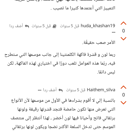
التمييز التي أعتمدها كثيرا ما تصيب .
huda_khashan19
أضف ردا
قبل 5 سنوات
قبل 5 سنوات
0
الأمر صعب حقيقًة.
ربما لون و قشرة فاكهة الكلمنتينا إلى جانب موسمها التي ستطرح
فيه، ربُما هذه العوامل تلعب دورًا في اختياري لهذه الفاكهة، لكن
ليس دائمًا.
Haithem_silva
أضف ردا
قبل 5 سنوات
0
بالنسبة إلي لا أقوم بشراءها في الأول من موسمها لأن الأنواع
التي تعرض منها تكون حامضة فتجد قشرتها رقيقة ولونها
برتقالي فاتح وأحيانا فيها لون أخضر ، لهذا أنتظر إلى منتصف
الموسم حتى تدخل السلعة الأكثر نضجا ويكون لونها برتقالي