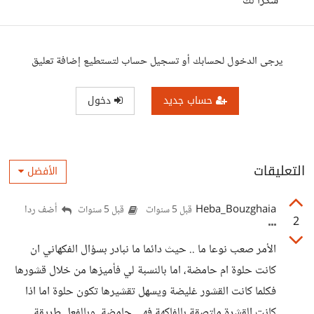
شكرا لك
يرجى الدخول لحسابك أو تسجيل حساب لتستطيع إضافة تعليق
حساب جديد
دخول
التعليقات
الأفضل
Heba_Bouzghaia
أضف ردا
قبل 5 سنوات
قبل 5 سنوات
2
الأمر صعب نوعا ما .. حيث دائما ما نبادر بسؤال الفكهاني ان
كانت حلوة ام حامضة، اما بالنسبة لي فأميزها من خلال قشورها
فكلما كانت القشور غليضة ويسهل تقشيرها تكون حلوة اما اذا
كانت القشرة ملتصقة بالفاكهة فهي حامضة. وبالفعل طريقة