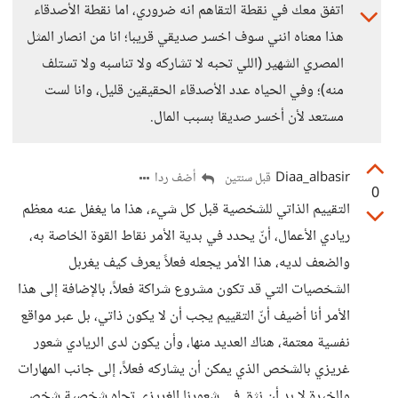
اتفق معك في نقطة التقاهم انه ضروري، اما نقطة الأصدقاء
هذا معناه انني سوف اخسر صديقي قريبا؛ انا من انصار المثل
المصري الشهير (اللي تحبه لا تشاركه ولا تناسبه ولا تستلف
منه)؛ وفي الحياه عدد الأصدقاء الحقيقين قليل، وانا لست
مستعد لأن أخسر صديقا بسبب المال.
Diaa_albasir
أضف ردا
قبل سنتين
0
التقييم الذاتي للشخصية قبل كل شيء، هذا ما يغفل عنه معظم
ريادي الأعمال، أنّ يحدد في بدية الأمر نقاط القوة الخاصة به،
والضعف لديه، هذا الأمر يجعله فعلاً يعرف كيف يغربل
الشخصيات التي قد تكون مشروع شراكة فعلاً، بالإضافة إلى هذا
الأمر أنا أضيف أنّ التقييم يجب أن لا يكون ذاتي، بل عبر مواقع
نفسية معتمة، هناك العديد منها، وأن يكون لدى الريادي شعور
غريزي بالشخص الذي يمكن أن يشاركه فعلاً، إلى جانب المهارات
والخبرة لا بد أن نثق في شعورنا الغريزي تجاه شخصية شخص