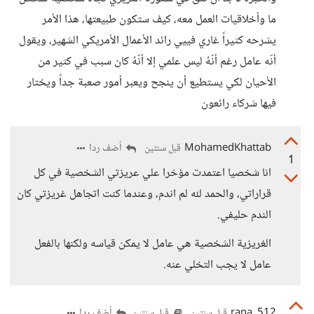
ما وأخلاقيات العمل معه، كيف ستكون طبيعتها، هذا الأمر
يشرحه كثيراً غاري فييي رائد الأعمال الأمريكي الشهير، ويقول
أنّه عامل رغم أنّهُ ليس علمي إلا أنّهُ كان سبب في كثير من
الأحيان لكي يستطيع أن ينجح ويعبر أمور صعبة جداً ويختار
فيها شركاء رائعون
MohamedKhattab
أضف ردا
قبل سنتين
1
انا شخصيا اعتمدت مؤخرا علي عريزتي الشخصية في كل
قراراتي، والحمد لله لم اندم، وعندما كنت اتجاهل غريزتي كان
الندم حليفي.
الغريزية الشخصية هي عامل لا يمكن قياسه ولكنها بالفعل
عامل لا يجب التخلي عنه.
rana_512
أضف ردا
قبل سنتين
قبل سنتين