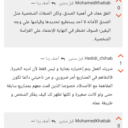
MohamedKhattab
أضف ردا
قبل سنتين
0
اتفق معك في أهمية الصدق، ولكن الصفات الشخصية مثل
الصدق الأمانه لا احد يستطيع تحديدها وقياسها علي وجه
اليقين؛ فسوف تضظر في النهاية للإعتماد علي الفراسة
الشخصية.
Hedidi_chihab
أضف ردا
قبل سنتين
1
شريك العمل يتم إختياره بعناية و ليس فقط لأن لديه الخبرة،
فالتفاهم في المشاريع أمر ضروري، و من ناحيتي دائما تكون
المفاهمة مع الأصدقاء خصوصا الذين قمت معهم بمشاريع سابقة
حتى ولو كانت صغيرة و لكنها تظهر لك كيف يفكر الشخص و
طريقة عمله.
MohamedKhattab
أضف ردا
قبل سنتين
0