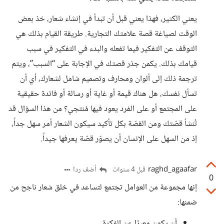
يعني الكثير، فهذا يعني قبل أن تبدأ في إنشاء شعار، خذ بعض
الوقت لصياغة قصة علامتك التجارية. طريقة القيام بذلك هي
التوقف عن التفكير فيما تفعله والبدء في التفكير في سبب
قيامك بذلك. يكمن جذر قصتك في الإجابة على “السبب”، ويتم
ترجمة ذلك إلى ألوان ومحارف وتصميم شامل لشعارك، أي أن
تسأل نفسك، هل هناك قيمة أو غاية أو رسالة أو فائدة حقيقية
على المجتمع أو على الفرد يعود فيها مُنتجي؟ من هذا السؤال قد
تُنشأ قصّتك ومن القصّة بكل تأكيد سيكون الشعار أمر سهل جداً،
إذ من السهل على الإنسان أن يصوّر قصّة يعرفها جيداً.
raghd_agaafar
أضف ردا
قبل 4 سنوات
0
إنها مجموعة من العوامل تجتمع لتساعد في خلق شعار ناجح من
ضمنها:
أن يكون معبرًا عن الفكرة