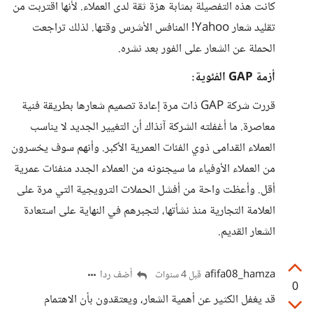
كانت هذه التفصيلة بمثابة هزة ثقة لدى العملاء. لأنها اقتربت من
تقليد شعار Yahoo! المنافس الأشرس وقتها. لذلك تراجعت
الحملة عن الشعار على الفور بعد نشره.
أزمة GAP الفئوية:
قررت شركة GAP ذات مرة إعادة تصميم شعارها بطريقة فنية
معاصرة. ما أغفلته الشركة آنذاك أن التغيير الجديد لا يناسب
العملاء القدامى ذوي الفئات العمرية الأكبر. وأنهم سوف يخسرون
من العملاء الأوفياء ما سيجنونه من العملاء الجدد منفئات عمرية
أقل. وأعظت واحة من أفشل الحملات الترويجية التي مرة على
العلامة التجارية منذ نشأتها، لتجبرهم في النهاية على استعادة
الشعار القديم.
afifa08_hamza
أضف ردا
قبل 4 سنوات
0
قد يغفل الكثير عن أهمية الشعار، ويعتقدون بأن الاهتمام