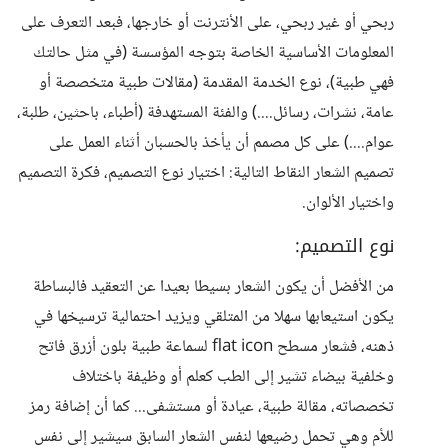
ربحي أو غير ربحي، على الأنترنت أو خارجها، فبعد التعرف على
المعلومات الأساسية الخاصة بتوجه المؤسسة (في مثل حالتك
فهي طبية)، نوع الخدمة المقدمة (مقالات طبية متخصصة أو
عامة، نشرات، رسائل....) والفئة المستهدفة (أطباء، باحثين، طلبة،
عوام....) على كل مصمم أن يأخذ بالحسبان أثناء العمل على
تصميم الشعار النقاط التالية: اختيار نوع التصميم، فكرة التصميم
واختيار الألوان.
نوع التصميم:
من الأفضل أن يكون الشعار بسيطا بعيدا عن التعقيد فالبساطة
يكون استيعابها سهلا من المتلقي ويزيد احتمالية ترسيخها في
ذهنه، فشعار مسطح flat icon لسماعة طبية بلون أزرق فاتح
وخلفية بيضاء تشير إلى الطب كعلم أو وظيفة باختلاف
تخصصاته، مقالة طبية، عيادة أو مستشفى... كما أن إضافة رمز
للأم وهي تحمل رضيعها لنفس الشعار السابق سيشير إلى نفس