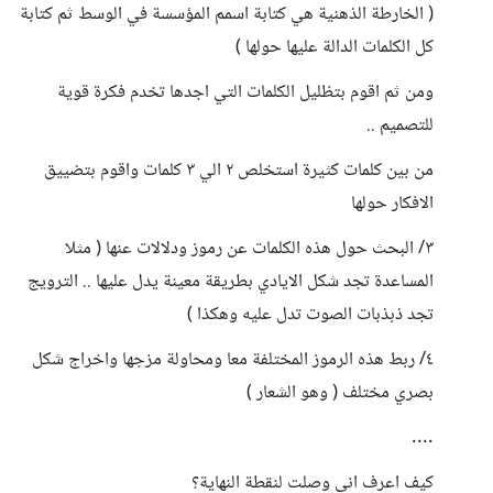
( الخارطة الذهنية هي كتابة اسمم المؤسسة في الوسط ثم كتابة
كل الكلمات الدالة عليها حولها )
ومن ثم اقوم بتظليل الكلمات التي اجدها تخدم فكرة قوية
للتصميم ..
من بين كلمات كثيرة استخلص ٢ الي ٣ كلمات واقوم بتضييق
الافكار حولها
٣/ البحث حول هذه الكلمات عن رموز ودلالات عنها ( مثلا
المساعدة تجد شكل الايادي بطريقة معينة يدل عليها .. الترويج
تجد ذبذبات الصوت تدل عليه وهكذا )
٤/ ربط هذه الرموز المختلفة معا ومحاولة مزجها واخراج شكل
بصري مختلف ( وهو الشعار )
....
كيف اعرف اني وصلت لنقطة النهاية؟