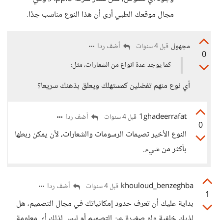
مجال موقعك الطبي أرى أن هذا النوع مناسب جدًا.
مجهول
أضف ردا
قبل 4 سنوات
0
كما يوجد عدة انواع من الشعارات، مثل:
أي نوع منهم تفضلين كمستهلك ويعلق بذهنك سريعا؟
1ghadeerrafat
أضف ردا
قبل 4 سنوات
0
النوع الأخير تصيمات الرسومات والشعارات، لأن يمكن ربطها
بأكثر من شيء.
khouloud_benzeghba
أضف ردا
قبل 4 سنوات
1
بداية عليك أن تعرف حدود إمكانياتك في مجال التصميم، هل
لذيك خلفية ولو صغيرة عن التصميم أم ليس لذلك أي معلومة