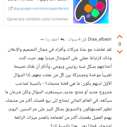
play.google.com/store/apps/details
Generate random color schemes
Diaa_albasir
أضف ردا
قبل 4 سنوات
0
لقد تعاملت مع عدّة شركات وأفراد في مجال التصميم والإعلان
وذلك لارتباط عملي على السوشال ميديا بهم، حيث كنت
أحتاجهم بشكل شبه روتيني ويومي، وأذكر أنّ هُناك نصيحة
تقريباً موحّدة ومشتركة بين كُل من عملت معهم، إذا السؤال
الأوّل لديهم يكون: ما هي قصّة منتجك؟ - بالنسبة لصاحب
مشروع جديد أو منتج جديد، سيستغرب السؤال ولكن سُرعان ما
سيألفه، في العالم الحالي تحتاج إلى بيع قصتك أكثر من منتجك.
تطور المستهلكون والتسويق بشكل كبير على مر السنين. اليوم،
يهتم العميل بقصتك أكثر من اهتمامه بالعشر ميزات الرائعة
لمنتجك. فماذا يعني هذا بالنسبة لك؟