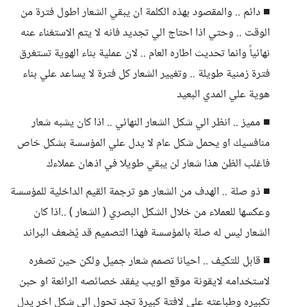
■ دائم .. والمقصود بهذه الكلمة ان يبقي الشعار اطول فترة من
الوقت .. وحتي اذا احتاج الي تجديد فانه لا يتم الاستغناء عنه
نهائياً وانما تحديث اطاره العام .. لان عملية بناء الهوية تستغرق
فترة زمنية طويلة .. وتغيير الشعار كل فترة لا يساعد علي بناء
هوية علي المدي البعيد
■ مميز .. انظر الي شكل الشعار النهائي .. اذا كان يشبه شعار
منافسيك او يحمل شكل عام لا يدل علي المؤسسة بشكل خاص
فاغلب الظن هذا شعار لن يبقي طويلا في اذهان عملاءك
■ ذو صلة .. الهدف من الشعار هو ترجمة القيم الداخلية للمؤسسة
وعكسها للعملاء من خلال الشكل البصري ( الشعار ) ..اذا كان
الشعار ليس له صلة بالمؤسسة فهذا التصميم قد يُضعف البراند
■ قابل للتكيف .. احيانا تصمم شعار جميل ولكن حين تصغره
لاستخدامه لايقونة موقع الويب يفقد خصائصه الرائعة او حبن
تكبيره وطباعته علي لافتة كبيرة تجد تحول الي شكل اخر يدل