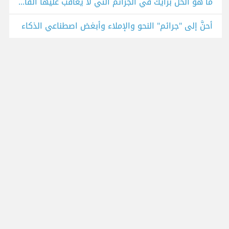
ما هو الحل برأيك في الجرائم التي لا يعاقب عليها القانون؟
أحنُّ إلى "جرائم" النحو والإملاء وأبغض اصطناعي الذكاء