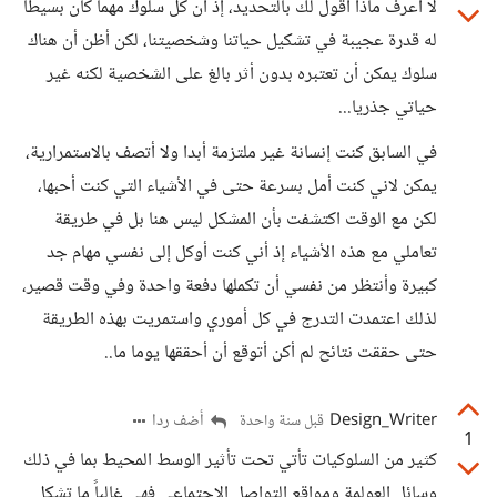
لا أعرف ماذا أقول لك بالتحديد، إذ أن كل سلوك مهما كان بسيطا
له قدرة عجيبة في تشكيل حياتنا وشخصيتنا، لكن أظن أن هناك
سلوك يمكن أن تعتبره بدون أثر بالغ على الشخصية لكنه غير
حياتي جذريا...
في السابق كنت إنسانة غير ملتزمة أبدا ولا أتصف بالاستمرارية،
يمكن لاني كنت أمل بسرعة حتى في الأشياء التي كنت أحبها،
لكن مع الوقت اكتشفت بأن المشكل ليس هنا بل في طريقة
تعاملي مع هذه الأشياء إذ أني كنت أوكل إلى نفسي مهام جد
كبيرة وأنتظر من نفسي أن تكملها دفعة واحدة وفي وقت قصير،
لذلك اعتمدت التدرج في كل أموري واستمريت بهذه الطريقة
حتى حققت نتائح لم أكن أتوقع أن أحققها يوما ما..
Design_Writer
أضف ردا
قبل سنة واحدة
1
كثير من السلوكيات تأتي تحت تأثير الوسط المحيط بما في ذلك
وسائل العولمة ومواقع التواصل الاجتماعي فهي غالباً ما تشكل