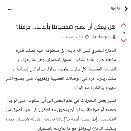
ثقافة
هل يمكن أن نصنع شخصياتنا بأيدينا… حرفيًا؟
5
Audwqas
قبل سنة واحدة
الدماغ البشري ليس آلة ثابتة، بل منظومة حية تمتلك قدرة
مذهلة على إعادة تشكيل نفسها باستمرار، وهي ما يعرف بـ
المرونة العصبية. كل سلوك نمارسه مرارًا، سواء كان إيجابيًا أو
سلبيًا، يترك أثره في الوصلات العصبية ويقويها، حتى يصبح أكثر
سهولة وتلقائية مع الوقت.
تشير بعض النظريات في علم النفس إلى أن السلوك، حتى لو بدأ
بتصنع أو مجاملة، يمكن أن يتحول مع التكرار إلى جزء أصيل من
الشخصية. إنها عملية أشبه بـ"إعادة برمجة" هادئة لأنفسنا، حيث
يتكيف الدماغ ليتوافق مع ما نمارسه باستمرار.