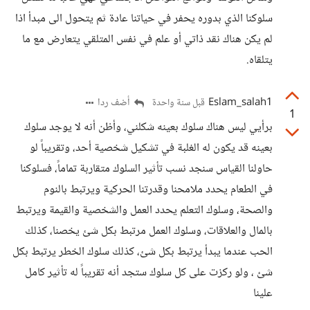
سلوكنا الذي بدوره يحفر في حياتنا عادة ثم يتحول الى مبدأ اذا
لم يكن هناك نقد ذاتي أو علم في نفس المتلقي يتعارض مع ما
يتلقاه.
Eslam_salah1
أضف ردا
قبل سنة واحدة
1
برأيي ليس هناك سلوك بعينه شكلني، وأظن أنه لا يوجد سلوك
بعينه قد يكون له الغلبة في تشكيل شخصية أحد، وتقريباً لو
حاولنا القياس سنجد نسب تأثير السلوك متقاربة تماماً، فسلوكنا
في الطعام يحدد ملامحنا وقدرتنا الحركية ويرتبط بالنوم
والصحة، وسلوك التعلم يحدد العمل والشخصية والقيمة ويرتبط
بالمال والعلاقات، وسلوك العمل مرتبط بكل شئ يخصنا، كذلك
الحب عندما يبدأ يرتبط بكل شئ، كذلك سلوك الخطر يرتبط بكل
شئ ، ولو ركزت على كل سلوك ستجد أنه تقريباً له تأثير كامل
علينا