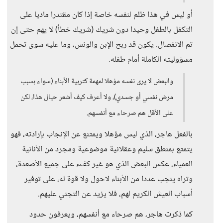
أو ليس في هذا ظلم لنفسه خاصة إذا كان مقتدرا ماديا على
التكفل بالطفل وحيدا دون شريك (شريك خطأ) لا يهم حتى إن
تم الانفصال. يكون قد ربح الإبن والونس، وما عليه سوى تحمل
مسؤوليته الكاملة أمام طفله.
والبعض لا يرى نفسه مؤهلا لمهمة كتربية الأبناء (سواء بسبب
مرض نفسي أو جسدي)، ولا أعرف كيف أشعر حيال هذا، لكن
على الأقل هم صرحاء مع أنفسهم.
بالفعل هاجر، الذي ليس مؤهلا ويمتنع عن الإنجاب بإرادته، فهو
يتمتع بمنطق سليم وعقلانية موضوعية ومجرد من الأنانية
العمياء، عكس البعض الذي هو غير كفء على جميع الأصعدة،
وتراه ينجب عددا من الأبناء لاحول ولا قوة له، على توفير
أسباب العيش الكريم لهم، فلا يزيد عن التجني عليهم.
كما ذكرت هاجر، هم صرحاء مع أنفسهم، ويعرفون حدود