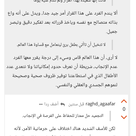
قالت إنها سعيدة بهذا القرار ولم تندم عليه يوما
ألا يندم الفرد على هذا القرار أمر جيد جدا، ويدل على أنه واع
بذاته متصالح مع نفسه وياخذ قرراته بعد تفكير دقيق وتبصر
جميل.
لا تتخيل أن تاأتي بطفل برئ ليتعامل مع قساوة هذا العالم.
لا أرى، أن هذا العالم قاس وسيء إلى درجة يقرر معها الفرد
عدم الإنجاب، شريطة أن نعرف حدود إمكانياتنا ولا نتعدى عدد
الأطفال الذي في استطاعتنا توفير ظروف صحية وصحيحة
لنموهم الجسدي والعقلي والنفسي.
raghd_agaafar
أضف ردا
قبل سنتين
0
التجميد حل ممتاز للحفاظ على الفرصة في الإنجاب.
لكن للأسف الشديد هناك اختلاف على حرمانية الأمر، لأنه