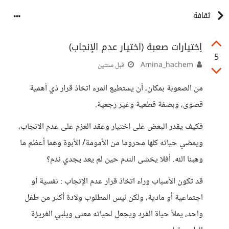
ثقافة
اِختيارات صعبة (اختيار عدم الإنجاب)
5
Amina_hachem
قبل سنتين
من الصعوبة بمكان، أن يستطيع المرء اتخاذ قرار ذي أهمية
قصوى، وبصفة قطعية وغير رجعية.
فكيف يقدر البعض على اختيار وعقد العزم على عدم الانجاب،
ويمضي حياته كلها محروما من الأمومة/ الأبوة وهما أعظم ما
وهبنا الله. أفلا يخشى الندم حين لم يعد يجدي ندم؟
قد تكون الأسباب وراء اتخاذ قرار عدم الإنجاب : نفسية أو
اجتماعية أو مادية، ولكن ليس المطلوب ولادة أكثر من طفل
واحد، يملأ حياة الفرد ويجعل لحياته معنى ويلبي الغريزة