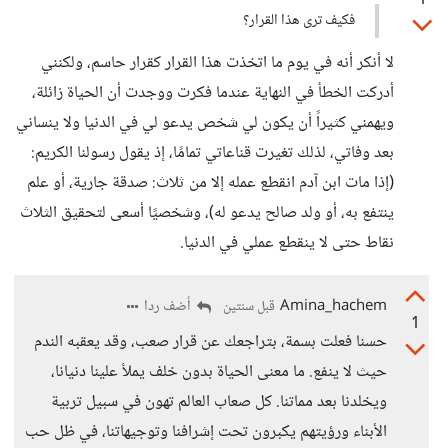
1
فكيف ترى هذا القرار؟
لا أنكر أنه في يوم ما اتخذت هذا القرار كقرار حاسم، ولكنني
أدركت الخطأ في النهاية عندما فكرت ووجدت أن الحياة زائلة،
ويهمني كثيراً أن يكون لي شخص يدعو لي في الدنيا ولا ينساني
بعد وفاتي، لذلك تغيرت قناعاتي تمامًا، إذ يقول رسولنا الكريم:
(إذا مات ابن آدم انقطع عمله إلا من ثلاث: صدقة جارية، أو علم
ينتفع به، أو ولد صالح يدعو له)، وشخصيًا أسعى لتحقيق الثلاث
نقاط حتى لا ينقطع عملي في الدنيا.
Amina_hachem
أضف ردا
قبل سنتين
1
حسنا فعلت بسمة، بتراجعك عن قرار صعب، وقد يعقبه الندم
حيث لا ينفع. ما معنى الحياة بدون خلف يملأ علينا دنيانا،
ويخلدنا بعد مماتنا. كل صعاب العالم تهون في سبيل تربية
الأبناء ورؤيتهم يكبرون تحت إشرافنا وتوجيهاتنا، في ظل حب