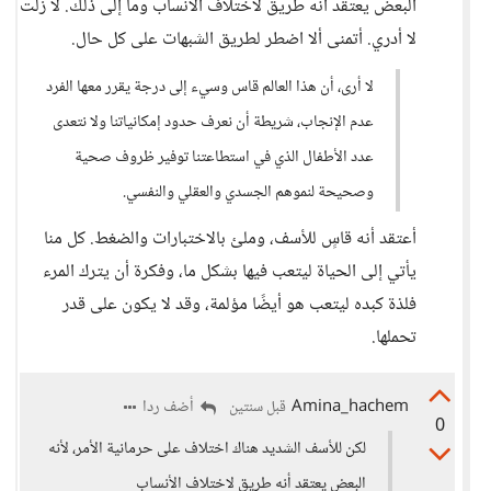
البعض يعتقد أنه طريق لاختلاف الأنساب وما إلى ذلك. لا زلت
لا أدري. أتمنى ألا اضطر لطريق الشبهات على كل حال.
لا أرى، أن هذا العالم قاس وسيء إلى درجة يقرر معها الفرد
عدم الإنجاب، شريطة أن نعرف حدود إمكانياتنا ولا نتعدى
عدد الأطفال الذي في استطاعتنا توفير ظروف صحية
وصحيحة لنموهم الجسدي والعقلي والنفسي.
أعتقد أنه قاسٍ للأسف، وملئ بالاختبارات والضغط. كل منا
يأتي إلى الحياة ليتعب فيها بشكل ما، وفكرة أن يترك المرء
فلذة كبده ليتعب هو أيضًا مؤلمة، وقد لا يكون على قدر
تحملها.
Amina_hachem
أضف ردا
قبل سنتين
0
لكن للأسف الشديد هناك اختلاف على حرمانية الأمر، لأنه
البعض يعتقد أنه طريق لاختلاف الأنساب