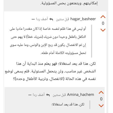
إمكانيتهم. ويتمتعون بحس المسؤولية.
hagar_basheer
أضف ردا
قبل سنتين
0
أو ليس في هذا ظلم لنفسه خاصة إذا كان مقتدرا ماديا على
التكفل بالطفل وحيدا دون شريك (شريك خطأ) لا يهم حتى
إن تم الانفصال. يكون قد ربح الإبن والونس، وما عليه سوى
تحمل مسؤوليته الكاملة أمام طفله.
لكن، هذا قد يعد استغلالا؛ فهو يعلم منذ البداية أن هذا
الشخص غير مناسب، ولن يتحمل المسئولية. فلم يسعى لوضع
نفسه في هذه الحالة (الانفصال، وتربية الأطفال وحده)؟
Amina_hachem
أضف ردا
قبل سنتين
0
لكن، هذا قد يعد استغلالا؛