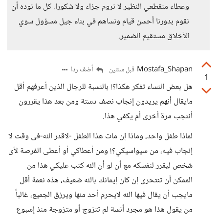
وعطاء منقطعي النظير لا نروم جزاء ولا شكورا. كل ما نوده أن
نقوم بدورنا أحسن قيام ونساهم في بناء جيل مسؤول سوي
الأخلاق مستقيم الضمير.
Mostafa_Shapan
أضف ردا
قبل سنتين
1
هل بعض النساء تفكر هكذا؟! بالنسبة للرجال الذين أعرفهم أقل
مايقال أنهم يريدون إنجاب نصف دستة ومن بعد هذا يقررون
أننجب مرة أخرى أم يكفي هذا.
لماذا طفل واحد، وماذا إن مات هذا الطفل -لاقدر الله-فى وقت لا
إنجاب فيه، من سيواسيكي؟! ومن أعطاكي أو أعطى الفرصة لأى
شخص ليقرر لنفسكه مع أن لو أن الله كتب عليكي هذا من
الممكن أن تنتحرى إن كان إيمانك بالله ضعيف، هذه نعمة أقل
مايجب أن يقال فيها الله لايحرم أحد منها ويرزق الجميع، غالباً
من يقول هذا هو مجرد أنسة لم تتزوج أو متزوجة منذ إسبوع