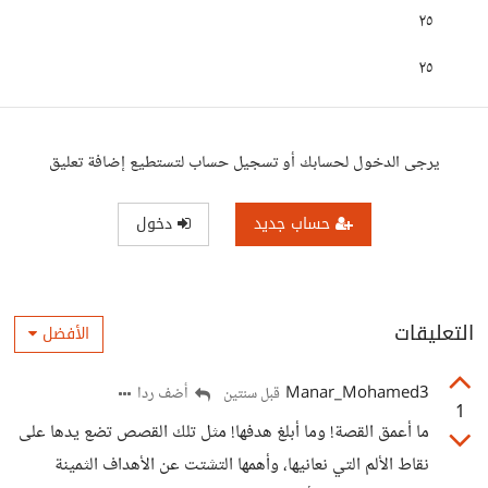
٢٥
٢٥
يرجى الدخول لحسابك أو تسجيل حساب لتستطيع إضافة تعليق
حساب جديد
دخول
التعليقات
الأفضل
Manar_Mohamed3
أضف ردا
قبل سنتين
1
ما أعمق القصة! وما أبلغ هدفها! مثل تلك القصص تضع يدها على
نقاط الألم التي نعانيها، وأهمها التشتت عن الأهداف الثمينة