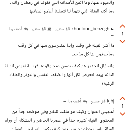
والحيود عنها، وما أثمن الأهداف التي تفوتنا في رمضان والله،
وما أكثر الفِيَلة التي تتهيأ لنا لتسلبنا أعظم المغانم!
khouloud_benzeghba
أضف ردا
قبل سنتين
قبل سنتين
1
ما أكثر الفيلة في وقتنا وإننا لمفترسون منها في كل وقت
ومأخوذون بها كل مؤخد.
والسؤال الجدير هو كيف نضمن عدم وقوعنا فريسة لعرض الفيلة
الدائم بينما نتعرض لكل أنواع الضغط النفسي والتوتر وانطفاء
الرغبة؟.
kjhj
أضف ردا
قبل سنتين
1
أعجبني العنوان وكيف هو ملفت للنظر وفي موضعه جداً من
المحتوى. الفيلة كثيرة جداً في عصرنا الحاضر و المشكلة أن وراء
الفيلة اناس يخططون ويدبرون كيف تكون الفيلة من القوة و