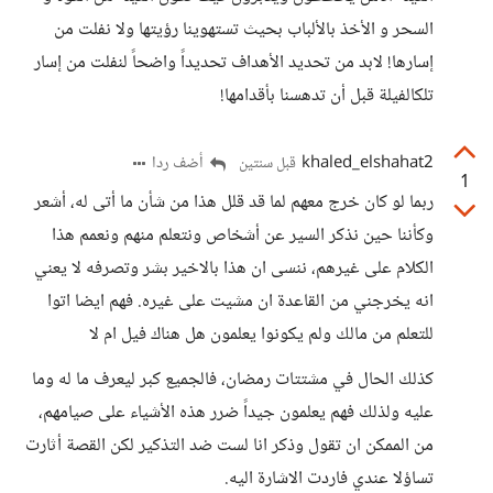
السحر و الأخذ بالألباب بحيث تستهوينا رؤيتها ولا نفلت من
إسارها! لابد من تحديد الأهداف تحديداً واضحاً لنفلت من إسار
تلكالفيلة قبل أن تدهسنا بأقدامها!
khaled_elshahat2
أضف ردا
قبل سنتين
1
ربما لو كان خرج معهم لما قد قلل هذا من شأن ما أتى له، أشعر
وكأننا حين نذكر السير عن أشخاص ونتعلم منهم ونعمم هذا
الكلام على غيرهم، ننسى ان هذا بالاخير بشر وتصرفه لا يعني
انه يخرجني من القاعدة ان مشيت على غيره. فهم ايضا اتوا
للتعلم من مالك ولم يكونوا يعلمون هل هناك فيل ام لا
كذلك الحال في مشتتات رمضان، فالجميع كبر ليعرف ما له وما
عليه ولذلك فهم يعلمون جيداً ضرر هذه الأشياء على صيامهم،
من الممكن ان تقول وذكر انا لست ضد التذكير لكن القصة أثارت
تساؤلا عندي فاردت الاشارة اليه.