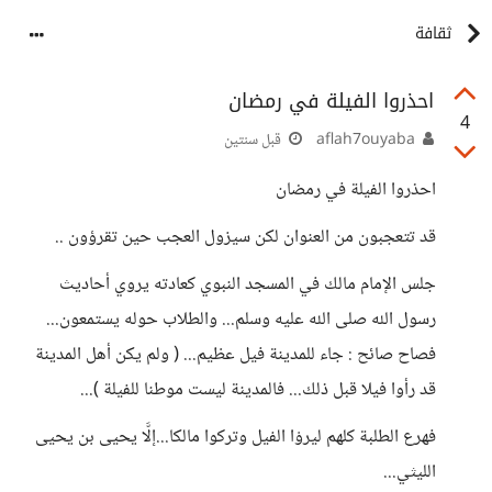
ثقافة
احذروا الفيلة في رمضان
4
aflah7ouyaba
قبل سنتين
احذروا الفيلة في رمضان
قد تتعجبون من العنوان لكن سيزول العجب حين تقرؤون ..
جلس الإمام مالك في المسجد النبوي كعادته يروي أحاديث
رسول الله صلى الله عليه وسلم... والطلاب حوله يستمعون...
فصاح صائح : جاء للمدينة فيل عظيم... ( ولم يكن أهل المدينة
قد رأوا فيلا قبل ذلك... فالمدينة ليست موطنا للفيلة )...
فهرع الطلبة كلهم ليروْا الفيل وتركوا مالكا...إلَّا يحيى بن يحيى
الليثي...