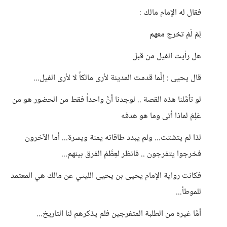
️فقال له الإمام مالك :
لِمَ لَمْ تخرج معهم
هل رأيت الفيل من قبل
️قال يحيى : إنَّما قدمت المدينة لأرى مالكاً لا لأرى الفيل...
لو تأمَّلنا هذه القصة .. لوجدنا أنَّ واحداً فقط من الحضور هو من
عَلِمَ لماذا أتى وما هو هدفه
لذا لم يتشتت... ولم يبدد طاقاته يمنة ويسرة... أما الآخرون
فخرجوا يتفرجون .. فانظر لعِظَمْ الفرق بينهم...
فكانت رواية الإمام يحيى بن يحيى الليثي عن مالك هي المعتمد
للموطأ...
أمَّا غيره من الطلبة المتفرجين فلم يذكرهم لنا التاريخ...