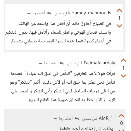
Hamdy_mahmouds
أضف ردا
قبل سنتين
1
في الصباح أحاول دائما أن أفعل هذا وابتعد عن الهاتف
وامسك فنجان قهوتي وأنظر للسماء وأتأمل فيها، بدون التفكير
في أشياء كثيرة فقط هذه الفقرة الصباحية تجعلني نشيطا.
FatimaAlJardaly
أضف ردا
قبل سنتين
1
قرأت قولا لأحد العارفين "التأمل في خلق الله عبادة". فعندما
نتأمل نحن نفكر بما خلق الله أو لأكن دقيقة أكثر "نتفكر" وهو
من أرقى درجات العبادة. ففي التفكر يأتي الشكر والحمد على
الإبداع الذي خطّ به الخالق صورة هذا العالم البديع.
AMR_1
أضف ردا
قبل سنتين
0
وفُقت في إضافتك أخت فاطمة