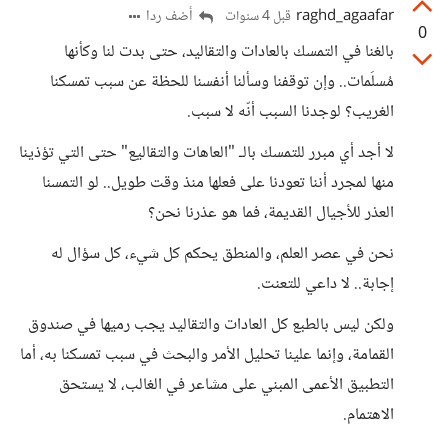
raghd_agaafar
أضف ردا
قبل 4 سنوات
0
بالغنا في التمسك بالعادات والتقاليد، حتى بدت لنا وكأنها
مُسلَمات.. وإن توقفنا وسألنا أنفسنا للحظة عن سبب تمسكنا
الغريب؟ لوجدنا السبب أنّه لا سبب.
لا أجد أي مبرر للتمسك بالـ "العاهات والتقاليع" حتى التي تؤذينا
منها لمجرد أننا تعودنا على فعلها منذ وقت طويل.. لو التمسنا
العذر للأجيال القديمة، فما هو عذرنا نحن؟
نحن في عصر العلم، والمنطق يحكم كل شيء، كل سؤال له
إجابة.. لا داعي للتعنت.
ولكن ليس بالطبع كل العادات والتقاليد يجب رميها في صندوق
القمامة، وإنما علينا تحليل الأمر والبحث في سبب تمسكنا به، أما
التطبيق الأعمى المبني على مشاعر في الغالب، لا يستحق
الاهتمام.