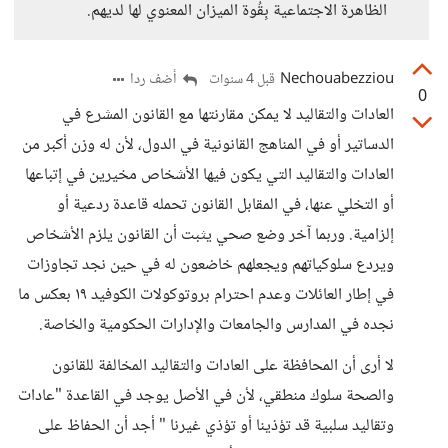
الظاهرة الاجتماعية بِقُوة الميزان المعنوي لها لديهم.
Nechouabezziou
أضف ردا
قبل 4 سنوات
0
العادات والتقاليد لا يمكن مقارنتها مع القانون المشرع في
الدساتير أو في المناهج القانونية في الدول، لأن له وزن أكبر من
العادات والتقاليد التي يكون فيها الأشخاص مخيرين في إتباعها
أو التخلي عنها، في المقابل القانون تحمله قاعدة ردعية أو
إلزامية. وربما آخر وضع صحي يثبت أن القانون يلزم الأشخاص
ويردع سلوكياتهم ويجعلهم خاضعون له في حين نجد تجاوزات
في إطار العائلات وعدم احترام بروتوكولات الكوفيد ١٩ بعكس ما
نجده في المدارس والجامعات والإدارات الحكومية والخاصة.
لا أرى أن المحافظة على العادات والتقاليد المخالفة للقانون
والصحة سلوك منطقي، لأن في الأصل يوجد في القاعدة "عادات
وتقاليد سلبية قد تؤذينا أو تؤذي غيرنا " أجد أن الحفاظ على