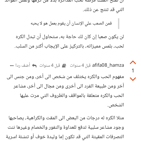
أن نمنح أنفسنا فرصة لحب المذاكرة بدلا من كرهها ولمس الفوائد
التي قد تنتج عن ذلك.
فمن الصعب علي الإنسان أن يقوم بعمل هو لا يحبه
لن يكون صعبا إن كان لك حاجة به، ستحاول أن تبدل الكره
لحب، بلمس مميزاته، بالتركيز على الإيجاب أكثر من السلب.
afifa08_hamza
أضف ردا
قبل 4 سنوات
قبل 4 سنوات
1
مفهوم الحب والكره يختلف من شخص الى أخر، ومن جنس الى
أخر ومن طبيعة الفرد الى أخرى ومن مجال الى أخر، مشاعر
الحب والكره متعلقة بالمواقف والظروف التي مرت عليها
الشخص.
مثلا الكره له درجات من البعض الى المقت والكراهية، يصاحبها
وجود مشاعر سلبية تدفع للعداوة والنفور والخصام وغيرها ننت
التصرفات المقيتة التي قد تكون إما وليدة خوف أو تنشئة اسرية