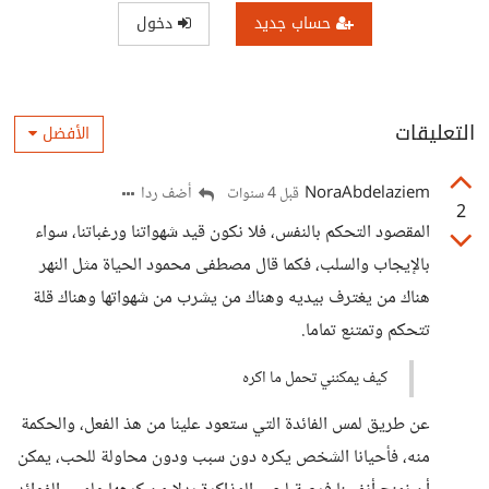
حساب جديد
دخول
التعليقات
الأفضل
NoraAbdelaziem
أضف ردا
قبل 4 سنوات
2
المقصود التحكم بالنفس، فلا نكون قيد شهواتنا ورغباتنا، سواء
بالإيجاب والسلب، فكما قال مصطفى محمود الحياة مثل النهر
هناك من يغترف بيديه وهناك من يشرب من شهواتها وهناك قلة
تتحكم وتمتنع تماما.
كيف يمكنني تحمل ما اكره
عن طريق لمس الفائدة التي ستعود علينا من هذ الفعل، والحكمة
منه، فأحيانا الشخص يكره دون سبب ودون محاولة للحب، يمكن