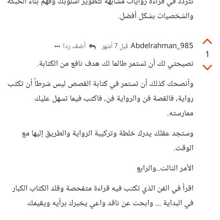
تتردد في قراءة روايات مشابهة لتطوير أسلوبك وفهم بناء الحبكة
والشخصيات بشكل أفضل.
Abdelrahman_985
أضف ردا
قبل 7 أشهر
1
نصيحتي لك أن تستمر طالما لك هدف نافع من الكتابة.
وأنصحك كذلك أن تستمر في كتابة القصص ليس شرطاً أن تكتب
رواية، فالقصة فن والرواية فن، فاكتب فيما تسهل عليك
ممارسته.
وستجد عقلك يدرك خلطة وتركيبة الرواية والطريق إليها مع
الوقت.
الأمر الثالث..والرابع
اقرأ في الفن الذي تكتب فيه قراءة متفحصة وقلد الكتاب الكبار
في البداية ... وابحث عن ناقد واعي يخبرك برأيه ويقيمك