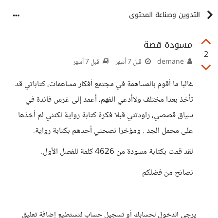
التدوين وصناعة المحتوى
مسودة قصة
2
demane
قبل 7 أشهر
قبل 7 أشهر
غالبا ما أقوم بالمساهمة في مجتمع أفكار مساهمات، كتاباتي قد
تأخذ بعدا مختلف ولاأدعي الفهم، أعمد إلى غرس فائدة في
سياق قصصي، راودتني قبلا فكرة كتابة رواية لكنني لم أخذها
على محمل الجد . ومؤخرا نصحني أحدهم بكتابة رواية.
لقد قمت بكتابة مسودة من 4626 كلمة للفصل الأول.
نصائح من فضلكم
يرجى الدخول لحسابك أو تسجيل حساب لتستطيع إضافة تعليق