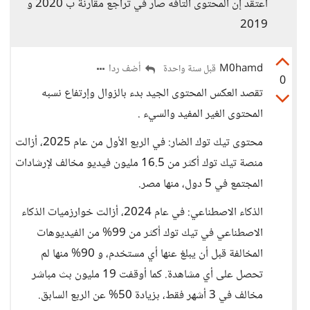
أعتقد إن المحتوى التافه صار في تراجع مقارنة ب 2020 و
2019
M0hamd
أضف ردا
قبل سنة واحدة
0
تقصد العكس المحتوى الجيد بدء بالزوال وإرتفاع نسبه
المحتوى الغير المفيد والسيء .
محتوى تيك توك الضار: في الربع الأول من عام 2025، أزالت
منصة تيك توك أكثر من 16.5 مليون فيديو مخالف لإرشادات
المجتمع في 5 دول، منها مصر.
الذكاء الاصطناعي: في عام 2024، أزالت خوارزميات الذكاء
الاصطناعي في تيك توك أكثر من 99% من الفيديوهات
المخالفة قبل أن يبلغ عنها أي مستخدم، و 90% منها لم
تحصل على أي مشاهدة. كما أوقفت 19 مليون بث مباشر
مخالف في 3 أشهر فقط، بزيادة 50% عن الربع السابق.