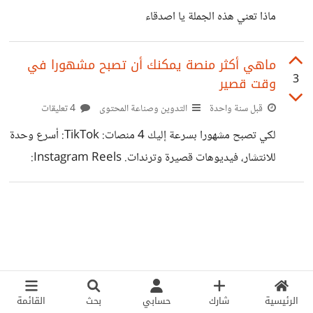
ماذا تعني هذه الجملة يا اصدقاء
ماهي أكثر منصة يمكنك أن تصبح مشهورا في
3
وقت قصير
قبل سنة واحدة
التدوين وصناعة المحتوى
4 تعليقات
لكي تصبح مشهورا بسرعة إليك 4 منصات: TikTok: أسرع وحدة
للانتشار، فيديوهات قصيرة وترندات. Instagram Reels:
مشابه لـ TikTok لكن بجمهور مختلف. YouTube Shorts:
فيديوهات قصيرة يضل يحضر مشاهدات لسنين. X (Twitter):
شهرة سريعة بالأخبار أو الأفكار القوية. 🔑 السر: محتوى جذاب +
نشر مستمر + استغلال الترندات.
الرئيسية
شارك
حسابي
بحث
القائمة