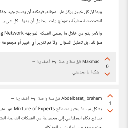
وبما انّ كل خبير يركز على مجاله، فيمكنه أن يصبح جيد جدً
المتخصصة مقارنًة بنموذج واحد يحاول أن يعرف كل شيء.
سؤالك، بل تحليل السؤال أولاً ثم تقرير أي خبير أو مجموعة 
Maxmac
أضف ردا
قبل سنة واحدة
0
شكرا يا صديقي
Abdelbaset_ibrahem
أضف ردا
قبل سنة واحدة
1
بشكل مبسط يعت
جزء محدد من البيانات أو المشكلة.