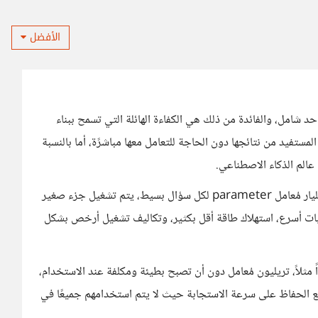
الأفضل
شامل، والفائدة من ذلك هي الكفاءة الهائلة التي تسمح ببناء
مستفيد من نتائجها دون الحاجة للتعامل معها مباشرًة، أما بالنسبة
عالم الذكاء الاصطناعي.
الفكرة هي بدلاً من تشغيل نموذج عملاق يحتوي على 100 مليار مُعامل parameter لكل سؤال بسيط، يتم تشغيل جزء صغير
ط، وبالتالي استجابات أسرع، استهلاك طاقة أقل بكثير، وتكاليف تشغيل أرخص بشكل
لي ضخم جداً مثلاً، تريليون مُعامل دون أن تصبح بطيئة ومكلفة عند الاستخدام،
 مع الحفاظ على سرعة الاستجابة حيث لا يتم استخدامهم جميعًا في