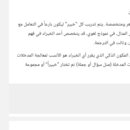
ات عصبونية أصغر ومتخصصة. يتم تدريب كل "خبير" ليكون بارعاً في التعامل مع
ل المثال، في نموذج لغوي، قد يتخصص أحد الخبراء في فهم
 وثالث في الترجمة.
 التوجيه (Gating Network أو Router): وهي المكون الذكي الذي يقرر أي الخبراء هو الأنسب لمعالجة المدخلات
ت المدخلة (مثل سؤال أو جملة) ثم تختار "خبيراً" أو مجموعة