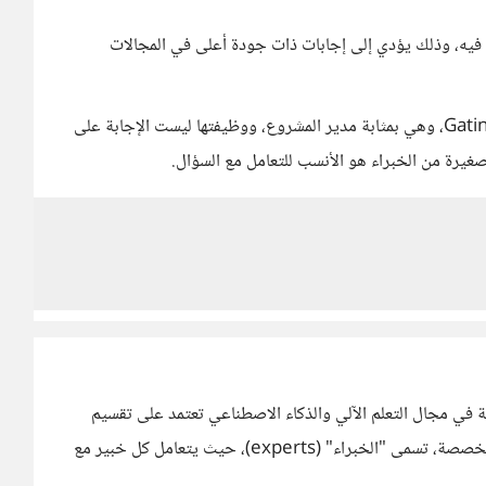
ا فيه، وذلك يؤدي إلى إجابات ذات جودة أعلى في المجالات
والأمر يتم من خلال ما يسمى الشبكة الموجهة Gating Network، وهي بمثابة مدير المشروع، ووظيفتها ليست الإجابة على
صغيرة من الخبراء هو الأنسب للتعامل مع السؤال.
بر مصطلح Mixture of Experts هو تقنية في مجال التعلم الآلي والذكاء الاصطناعي تعتمد على تقسيم
نموذج ذكاء اصطناعي إلى مجموعة من الشبكات الفرعية المتخصصة، تسمى "الخبراء" (experts)، حيث يتعامل كل خبير مع