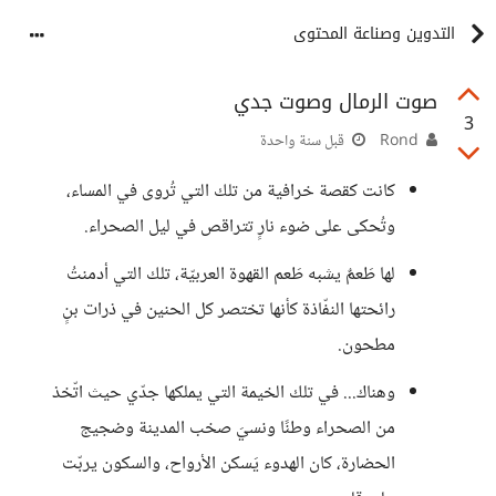
التدوين وصناعة المحتوى
صوت الرمال وصوت جدي
3
Rond
قبل سنة واحدة
كانت كقصة خرافية من تلك التي تُروى في المساء،
وتُحكى على ضوء نارٍ تتراقص في ليل الصحراء.
لها طَعمٌ يشبه طَعم القهوة العربيّة، تلك التي أدمنتُ
رائحتها النفّاذة كأنها تختصر كل الحنين في ذرات بنٍ
مطحون.
وهناك... في تلك الخيمة التي يملكها جدّي حيث اتّخذ
من الصحراء وطنًا ونسيَ صخب المدينة وضجيج
الحضارة، كان الهدوء يَسكن الأرواح، والسكون يربّت