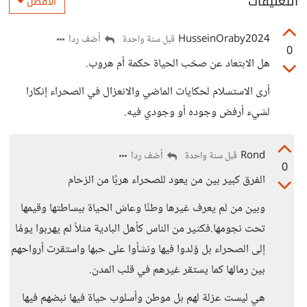
التعليقات
الأفضل
HusseinOraby2024
أضف ردا
قبل سنة واحدة
0
هل الابتعاد عن صخب الحياة حكمة أم هروب.
أرى الاستسلام لحكايات الماضي والانعزال في الصحراء إنكارا
لشيء أرفض وجوده أو وجودي فيه.
Rond
أضف ردا
قبل سنة واحدة
0
الفرق كبير بين من يعود للصحراء هربًا من الزحام
وبين من لم يعرف غيرها وطنًا وعاش الحياة ببساطتها وقيمها
تحت نجومها.فكثير من الناس كأهل البادية مثلاً لم يهربوا يومًا
إلى الصحراء بل وُلدوا فيها ونشأوا على حبها واستقرت أرواحهم
بين رمالها كما يستقر غيرهم في قلب المدن.
هي ليست عزلة لهم بل موطن وأسلوب حياة فيها نبضهم فيها