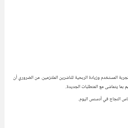
Google AdS يعكس رؤية Google لتحسين تجربة المستخدم وزيادة الربحية للناشرين الملتزمين. من الضروري أن
م بما يتماشى مع المتطلبات الجديدة.
ساس النجاح في أدسنس اليوم.