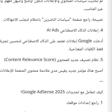
تم تحديث سياسات المحتوى والإعلانات لتكون أوضح وأسهل للفهم. وتشم
غير المناسب.
نصيحة: راجع صفحة "سياسات الناشرين" بانتظام لتجنّب الانتهاكات.
4. إعلانات الذكاء الاصطناعي AI Ads
أدخلت Google إعلانات تعتمد على الذكاء الاصطناعي لتحسي
فقط الكلمات المفتاحية.
5. نظام تصنيف جديد للمحتوى (Content Relevance Score)
أصبح هناك مؤشر جديد يقيس مدى ملاءمة محتوى الصفحة للإعلانات المعر
---
كيف تتعامل مع تحديثات Google AdSense 2025؟
1. راجع إعدادات موقعك