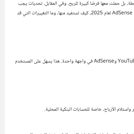
ة، بل حملت معها فرصًا كبيرة للربح، وفي المقابل، تحديات يجب
الاستعداد لها. في هذا المقال، سنتناول أهم النقاط الجديدة في تحديث AdSense لعام 2025، كيف تستفيد منها، وما التغييرات التي قد
أعلنت Google عن دمج تقارير الأرباح من المنتجات المختلفة مثل YouTube وAdSense في واجهة واحدة. هذا يسهل على المستخدم