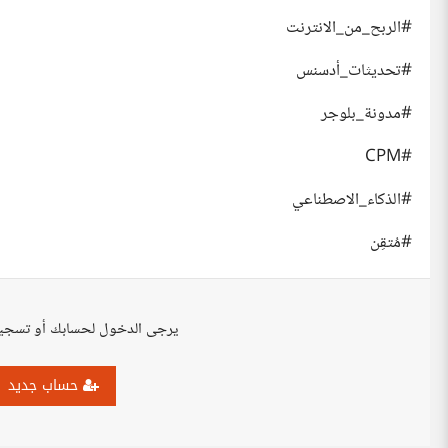
#الربح_من_الانترنت
#تحديثات_أدسنس
#مدونة_بلوجر
#CPM
#الذكاء_الاصطناعي
#مُتقِن
يرجى الدخول لحسابك أو تسجي
حساب جديد