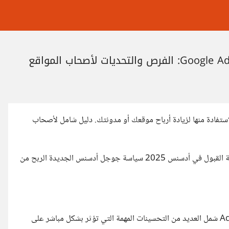
ديثات Google AdSense لعام 2025، وكيفية الاستفادة منها لزيادة أرباح موقعك أو مدونتك. دليل شامل لأصحاب
تحديثات جوجل أدسنس 2025 الربح من Google AdSense كيفية القبول في أدسنس 2025 سياسة جوجل أدسنس الجديدة الربح من
مع دخول عام 2025، أطلقت Google تحديثًا جديدًا لمنصة AdSense شمل العديد من التحسينات المهمة التي تؤثر بشكل مباشر على