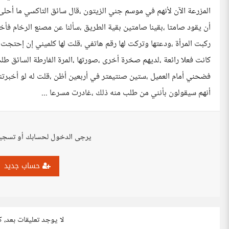
المزرعة الآن لأنهم في موسم جني الزيتون ،قال سائق التاكسي ما أحل
أن يقود صامتا ،بقينا صامتين بقية الطريق ،سألنا عن مصنع الرخام فأ
ركبت المرأة ،ودعتها وتركت لها رقم هاتفي ،قلت لها كلميني إن إحتجت 
كانت فعلا رائعة ،لديهم صخرة أخرى ،صورتها ،المرة الفارطة السائق طل
فضحني أمام العميل ،ستين صنتيمتر في أربعين أظن ،قلت له لو أخبرت
أنهم سيقولون بأنني من طلب منه ذلك ،غادرت مسرعا ...
يرجى الدخول لحسابك أو تسجي
حساب جديد
لا يوجد تعليقات بعد، 