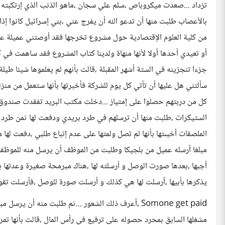
تزداد ...صعدت ميكروباص ،سلم علي سجان ،ماهو الذنب الذي إرتكبته
بالأعصاب طلبت منها أن تدعو الله أن يفرج عني ،بني إسرائيل كانوا إذا
من كلية العلوم الإقتصادية حول مشروع تخرجها فقد أوصتني عميلة عنه
أو تعيدي أحدها أولا لأنها منهاة ولدينا كتاب المشروع فقد ساهمت في
جزءا تنجزينه في الستة أشهر المقبلة ،قالت بأنهم لم يعلموها شيئا طيل
سألتني هل عليها أن تأتي كل يوم للشركة فأخبرتها بأنها ستعمل من منز
كل من دربتهم حصلوا على إمتياز ...دخلت مكتب البريد تفقدت صندوق بر
الستيكرات ،طلبت منها أن ترسلهم في طرد بريدي ودفعت لها ثمن طرد ل
الملصقات أخبىتها بأنها لم تصل ولمتها على عدم إتباع طلبي ،دفعت لها
مبلغا أرسله عميل من بلجيكا وطلبت من الموظف أن يرسل منه للموظفة
أجبها ،بعدها صورت الوصل و أرسلته لها ،هناك مبرمحة صغيرة وعدتها ب
يذكرها بأبيها ،أرسلت لها هي كذلك و أرسلت صورة للوصل ،فأرسلت تقول
Somone get paid ،أعرف ذلك الشعور ...ثم طلبت منه أ
مشغلها السابق بمحرد حصوله على ترفيع في رأس المال ،قالت بأنها تمر