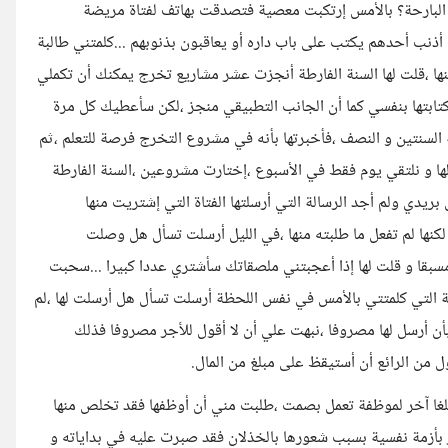
 البارحة؟ بالأمس إرتكبت معصية فتصدقت بهاتف لفتاة مريضة
 أذنب أحدهم يكتب على باب داره أو يعاقبون بذنوبهم ...كلمتني طالبة
ا ،قلت لها السنة الفارطة أنجزت عشر مشاريع تخرج يمكنك أن تكملي
 كتابتها بنفسي كما أن الجانب التطبيقي منجز ،لكن سأعطيك كل مرة
ة السنتين و النصف ،فأخبرتها بأنه في مشروع التخرج فرصة للتعلم ،ثم
لها و نلتقي يوم فقط في الأسبوع ،إختارت مشروعين ،السنة الفارطة
يدي ولم أجد الرسالة التي أرسلتها الفتاة التي إشتريت منها
كنها لم تفعل ما طلبته منها ،في الليل أرسلت تسأل هل وصلت
 مسبقا و قلت لها إذا أعجبتني ملصقاتك سأشتري عددا كبيرا ...سحبت
 التي كلمتتي بالأمس في نفس اللحظة أرسلت تسأل هل أرسلت لها ،لم
أن أرسل لها مصروفا ،نبهت علي أن لا أقول للأجر مصروفا فذلك
 من الرائع أن أستيقظ على مبلغ من المال.
ن يرسل مبلغا آخر لموظفة تعمل بصمت ،طلبت مني أن أوظفها فقد تخلص منها
 بأزمة نفسية بسبب شعورها بالخذلان فقد صبرت عليه في بداياته و