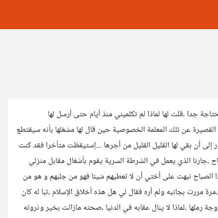
ليل،سألتني موظفة أن أرسل لها أجرها قبل يوم 1 فهي محتاجة جدا ،قلت لها لماذا لم تكلميني منذ أيام حتى أرسل لها
 القصيرة عن تلك المعلمة الخصوصية حين قال لها مشغلها بأنه سيقتطع
 إلى أن بقي لها القليل القليل من أجرها ...إستيقظت متأخرا فقد كنت
ح ،جارنا الذي يعمل في الشرطة السرية يقوم بأشغال مقابل منزلي
ذا الصباح نبهت على أختي أن لا تعطيهم شيئا فهو من جلبهم و هو من
رة مررت بجانبه ولم أره فقال لي هل هذه أخلاق الإسلام ،تبا له كان
 رملها ،لماذا لا ينال عقابه في الدنيا ،صحته مازالت بخير وثروته