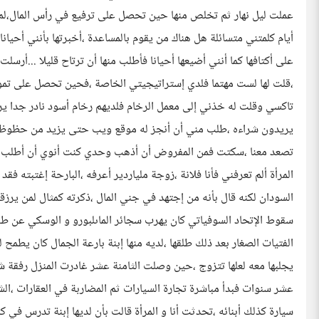
عملت ليل نهار ثم تخلص منها حين تحصل على ترفيع في رأس المال،لم
أيام كلمتني متسائلة هل هناك من يقوم بالمساعدة ،أخبرتها بأنني أحيانا
على أكتافها كما أنني أضيعها أحيانا فأطلب منها أن ترتاح قليلا ...أرسل
،قلت لها لست مهتما فلدي إستراتيجيتي الخاصة ،فحين تحصل على ت
تاكسي وقلت له خذني إلى معمل الرخام فلديهم رخام أسود نادر جدا يري
يريدون شراءه ،طلب مني أن أنجز له موقع ويب حتى يزيد من حظوظه ،
تصعد معنا ،سكتت فمن المفروض أن أذهب وحدي كنت أنوي أن أطلب من
المرأة ألم تعرفني فأنا فلانة ،زوجة ملياردير أعرفه ،البارحة إغتبته ف
السودان لكنه قال بأنه من إجتهد في جني المال ،ذكرته كمثال لمن يرز
سقوط الإتحاد السوفياتي كان يهرب سجائر الماىلبورو و الوسكي عن طري
الفتيات الصغار بعد ذلك طلقها ،لديه منها إبنة بارعة الجمال كان يط
عشر سنوات فبدأ مباشرة تجارة السيارات ثم المضاربة في العقارات ،ال
سيارة كذلك أبنائه ،تحدثت أنا و المرأة قالت بأن لديها إبنة تدرس في