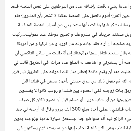
 أعدها بشيء ،قمت بإضافة عدد من الموظفين على نفس المنصة فبعد
 حين أتفرغ أقوم بالعمل على المنصة ،هكذا لا تشعر بأن المشروع قام
ت رسالة تشكر فيها وقالت بأنها ستخبرني عن أسرار المنصة المنافسة
مويل ستفقد حريتك في مشروعك و تصبح موظفا عند مموليك...ركبت
د صاحبه أن أراه فقد.جاءه وفد من كوريا و من تركيا و من أمريكا
قال ستجد فتاة إسمها درة،هناك إمرأة طلبت من سائق التاكسي أن
ه أن ينتظرني و أضاعف له المبلغ عدة مرات ،في الطريق قالت لي
قد طلبت منه أن يقيم مائدة إفطار مثل تلك الموائد على الطريق في قرى
قه الله ثم يقول ذلك من عرق جبيني ،أخوه يعيش في فنلندا قبل
ق بنات زوجته ففي الحدود بين فنلندا و روسيا كانوا لا يفتشون
مح لتزويجها من أي شاب عربي أو مسلم قبل أن تضيع فكان كل صيف
يجلبها معه لعلها تتزوج ،حين وصلت الثامنة عشر غادرت المنزل رفقة شاب فنلندي ،أعطى أخاه مبلغ 300 ألف يورو وقال له أرجعه لي بعد
شيء الرائع فيه أنه متواضع جدا ،يستعمل سيارة عادية وزوجته بدون
 كلية الطب وهي الآن ذاهبة لجلب إبنها من مدرسته فهم يسكنون في