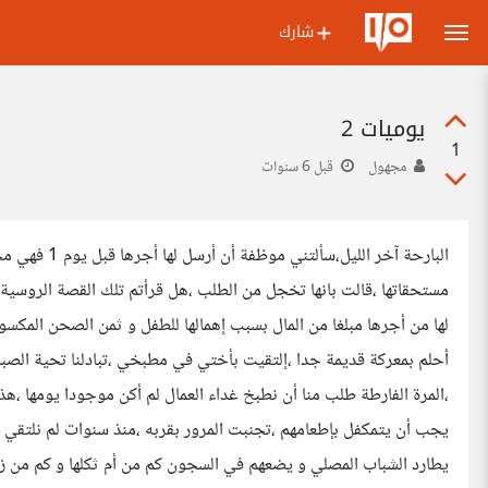
شارك
يوميات 2
1
مجهول
قبل 6 سنوات
البارحة آخر ال
مستحقاتها ،قالت بانها تخجل من الطلب ،هل قرأتم تلك القصة الروسية
لها من أجرها مبلغا من المال بسبب إهمالها للطفل و ثمن الصحن المكسور
أحلم بمعركة قديمة جدا ،إلتقيت بأختي في مطبخي ،تبادلنا تحية الصبا
،المرة الفارطة طلب منا أن نطبخ غداء العمال لم أكن موجودا يومها ،ه
يجب أن يتمكفل بإطعامهم ،تجنبت المرور بقربه ،منذ سنوات لم نلتقي ،م
يطارد الشباب المصلي و يضعهم في السجون كم من أم ثكلها و كم من زوجة