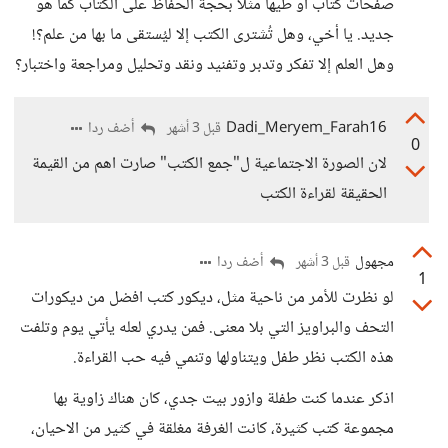
صفحات كتاب أو طيها مثلًا بحجة الحفاظ على الكتاب كما هو
جديد. يا أخي، وهل تُشترى الكتب إلا ليُستقى ما بها من علم؟!
وهل العلم إلا تفكر وتدبر وتفنيد ونقد وتحليل ومراجعة واختبار؟
Dadi_Meryem_Farah16
أضف ردا
قبل 3 أشهر
0
لان الصورة الاجتماعية ل"جمع الكتب" صارت اهم من القيمة
الحقيقة لقراءة الكتب
مجهول
أضف ردا
قبل 3 أشهر
1
لو نظرت للأمر من ناحية مثل، ديكور كتب افضل من ديكورات
التحف والبراويز التي بلا معنى. فمن يدري لعله يأتي يوم وتلفت
هذه الكتب نظر طفل ويتناولها وتنمي فيه حب القراءة.
اذكر عندما كنت طفلة وازور بيت جدي، كان هناك زاوية بها
مجموعة كتب كثيرة، كانت الغرفة مغلقة في كثير من الاحيان،