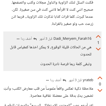
فكنت اتسلل لتلك الزاوية واتناول مجلات وكتب واتصفحها.
صحيح انني كنت لا اقرأها لانني كنت في سن صغيرة. لكن،
عندما كبرت، كلما قرات كتابا تذكرت تلك الزاوية،، فربما اذن
زرعت حب ولو صغير بالقراءة.
Dadi_Meryem_Farah16
أضف ردا
قبل 3 أشهر
1
هي من الحالات قليلة الوقوع, لا يمكن اخذها كمقياس قابل
للحدوث
وتبقى كلمة ربما فرصة نادرة الحدوث
yrateb
أضف ردا
قبل 3 أشهر
0
ملاحظة ذكية تعكس واقعاً ملموساً من قلب معارض الكتب؛ وأنتِ
تضعين يدكِ بدقة على معضلة ثقافية معاصرة.
لقد أسهم عصر "المحتوى الاستهلاكي السريع" والوجبات الرقمية