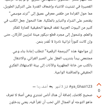
القصيرة في تشتيت الانتباه وإضعاف القدرة على التركيز الطويل،
مما حول القراءة من طقس معرفي عميق إلى "ترند موسمي"
يقتصر على الشراء والتباير بالملكية. هذا التحول جعل الكتب في
كثير من البيوت العربية تفقد قيمتها الحقيقية كمنارة للفكر
والعلم، وتتحول إلى مجرد قطع ديكور ميتة لتزيين الأركان، حتى
وإن كانت كنوزاً تراثية نادرة لا تُقدر بثمن.
إن مواجهة هذه "البرمجة الرقمية" تتطلب إعادة بناء وعي
مجتمعي يبدأ بتدريب العقل على الصبر القرائي، والانتقال
بالكتب من خانة المظهرية والأثاث إلى بيئة الاستهلاك الفكري
الحقيقي والمناقشة الواعية.
Aya_Ghazi123
أضف ردا
قبل 3 أشهر
0
صحيح كلامكِ، إضافة أن هناك أناس تشتري وهي أصلا لا تعرف
ماهو التوجه أو المجال اللي تحب أن تقرأ فيه، يعني يدخلون