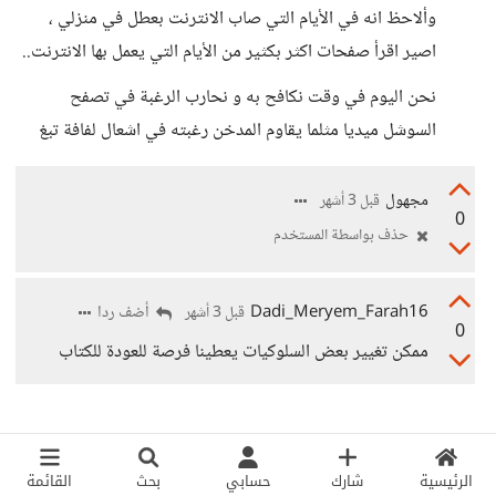
وألاحظ انه في الأيام التي صاب الانترنت بعطل في منزلي ،
اصير اقرأ صفحات اكثر بكثير من الأيام التي يعمل بها الانترنت..
نحن اليوم في وقت نكافح به و نحارب الرغبة في تصفح
السوشل ميديا مثلما يقاوم المدخن رغبته في اشعال لفافة تبغ
مجهول
قبل 3 أشهر
0
حذف بواسطة المستخدم
Dadi_Meryem_Farah16
أضف ردا
قبل 3 أشهر
0
ممكن تغيير بعض السلوكيات يعطينا فرصة للعودة للكتاب
الرئيسية
شارك
حسابي
بحث
القائمة