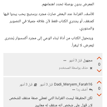
المعرض بدون بوصلة تحدد اهتمامهم.
للأسف، القراءة عند البعض صارت مجرد برستيج يحب يبدوا فيها
كمثقف، أو يشتري الكتاب فقط لأن غلافه جميلا في التصوير
والستوري،
ويتحول الكتاب من أداة لبناء الوعي إلى مجرد أكسسوار يُشترى
ليُعرض، لا ليقرأ.
مجهول
قبل 3 أشهر
0
حذف بواسطة المستخدم
Dadi_Meryem_Farah16
قبل 3 أشهر
قبل 3 أشهر
0
أضف ردا
لكن الحقيقة ليست القراءة التي تعطي صفة مثقف للشخص
لان قول على شخص انه مثقف له معايير