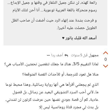
رائعة كهذه، لن ننكن جميل التلفاز في وقتها و جميل الإبداع...
رسوم متحركة باللغة العربية توعوية... أنا أحن لتلك الأيام
و فرحت بشدة عند إنهاء الرد حيث أضفت أن صاحب الظل
الطويل حصلت عليه آخيرا.
أسعد الله قلبك يانور ♥️
مجهول
أضف ردا
قبل 5 سنوات
0
لماذا التقييم 3/5، هناك ما جعلك تنقصين نحمتين، الأسباب هي؟
مثلا هل تعود للترجمة، أو للأحداث القصة المتوقعة؟
الذي لم يجعلني أقرأها هي أنها رواية رسائلية، وهذا محبط نوعا
ما، لأني أحب السرد التشويقي البعيد عن رسائل، بل فصول
عادية، كم أن قصة جودي نفسها حين عرضت كرتون لن تشدني،
بل بدت لي مجرد فتاة رومانسية ليس إلا