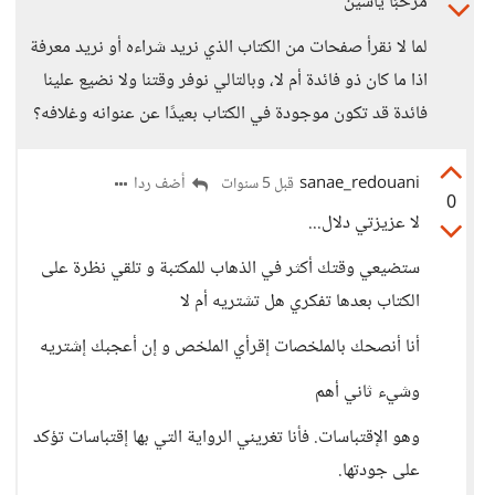
مرحبًا ياسين
لما لا نقرأ صفحات من الكتاب الذي نريد شراءه أو نريد معرفة
اذا ما كان ذو فائدة أم لا، وبالتالي نوفر وقتنا ولا نضيع علينا
فائدة قد تكون موجودة في الكتاب بعيدًا عن عنوانه وغلافه؟
sanae_redouani
أضف ردا
قبل 5 سنوات
0
لا عزيزتي دلال...
ستضيعي وقتك أكثر في الذهاب للمكتبة و تلقي نظرة على
الكتاب بعدها تفكري هل تشتريه أم لا
أنا أنصحك بالملخصات إقرأي الملخص و إن أعجبك إشتريه
وشيء ثاني أهم
وهو الإقتباسات. فأنا تغريني الرواية التي بها إقتباسات تؤكد
على جودتها.