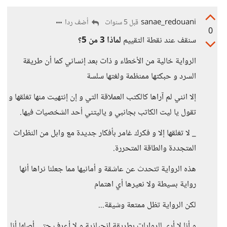
sanae_redouani
أضف ردا
قبل 5 سنوات
0
سنقف عند نقطة التقييم
لماذا 3 من 5؟
الرواية خالية من الأخطاء و ذات بعد إنساني كما أن طريقة
السرد و حبكتها ممنظمة ولغتها سلسة
إلا انني لم آراها كالكتب العملاقة التي و إن إنتهيت منها تغلقها و
تقول يا ليت الكاتب بجانبي و ياليتني أحد الشخصيات فيها.
_ لا تغلقها إلا و فكرك غامر بأفكار جديدة مع وابل من النظرات
المتجددة والطاقة المتحررة.
هذه الرواية تتحدث عن عاشقة و أمانيها مما جعلنا نراها أنها
رواية بسيطة ولا نعيرها أي اهتمام
لكن الرواية تظل ممتعة وشيقة...
و أنا لا أرى للروايات بطريقة إنحيازية و لا أعرف حتى أصلها أنا