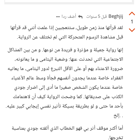
Beghjij
أضف ردا
قبل 5 سنوات
1
لقد قرأتها منذ زمن طويل، ستتعجبين إذا علمت أنني قد قرأتها
قبل مشاهدة الرسوم المتحركة التي لم تختلف عن الرواية.
إنها رواية جميلة و مؤثرة و فريدة من نوعها. و من بين المشاكل
الاجتماعية التي تحدثت عنها: وضعية اليتامى و ما يعانونه،
ضرورة الاعتناء بهم أو على الأقل التبرع لدور اليتامى، ما يعانيه
الفقراء خاصة عندما يجدون أنفسهم فجأة وسط عالم الأغنياء
خاصة عندما يكون الشخص صغيرا ما أدى إلى اضرار جودي
الكذب على صديقاتها. كما وضحت الرواية كيف أن لاهتمامك
بأحد ما حتى و لو بطريقة بسيكة تأثير نفسي إيجابي كبير عليه.
. .إلخ
أما أكثر موقف أثر بي فهو الخطاب الذي ألقته جودي بمناسبة
تخرجها.