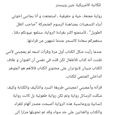
للكاتبة الأمريكية جين ويبستر
رواية ممتعة، حية و حقيقية ، استمتعت و أنا بجانبي إخوتي
أبناء التسعينات بمشاهدة الرسوم المتحركة "صاحب الظل
الطويل" ، لأستمتع اكثر بقراءة الرواية، ستلمع عيونكم دفئا ،
ستغمركم سعادة كالسحر عندما تنتهون من قراءتها.
عندما رأيت شكل الكتاب أول مرة وقرأت اسمه لم يعجبني لأنني
ظننت أنه كتاب للأطفال لكن قلت في نفسي أن العنوان و غلاف
الكتاب شيئان لايؤثران على محتوى الكتاب فالأهم هو الجوهر
الداخلي المنتمي للكتاب.
قرأته وأعجبني اعجبتني طريقة السرد والتآليف والكتابة وكيف
شكلت الرسائل رواية ولم تكن رواية طفولية بل كانت رواية
إنسانية ورومانسية هذه الرواية أصبحت مصدر ألهام للقراء
والكتاب والفنانين على حد سواء وقد تم تحويلها مرارا إلى