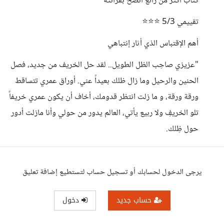
كتاب أكثر من رائع أنصح بقرائته
تقييمي 5/3 ⭐⭐⭐
أهم الإقتباس الذي أثار إنتباهي
"‏عزيزي صاحِب الظل الطويل.. لقد حل الخريف من جديد، فصل
الحنين والرحيل وما زال ظلك بعيداً عني. أوراق عمري تتساقط
ورقة ورقة، و ما زلت انتظر قدومك، أخاف أن يكون عمري خريفاً
تلو الخريفِ ولا ربيع يأتي، العالم يدور من حولي وأنا مازلت أدور
حول ظِلك.
يرجى الدخول لحسابك أو تسجيل حساب لتستطيع إضافة تعليق
حساب جديد
دخول