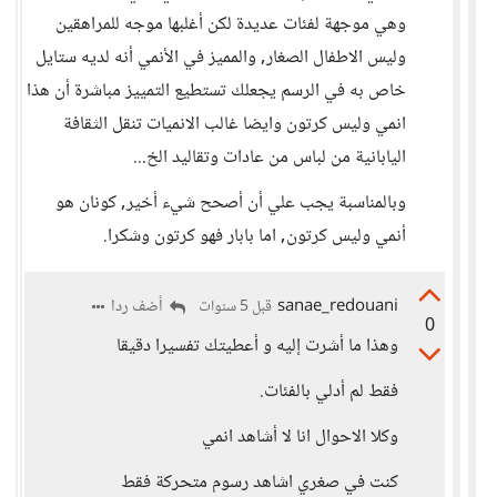
وهي موجهة لفئات عديدة لكن أغلبها موجه للمراهقين
وليس الاطفال الصغار, والمميز في الأنمي أنه لديه ستايل
خاص به في الرسم يجعلك تستطيع التمييز مباشرة أن هذا
انمي وليس كرتون وايضا غالب الانميات تنقل الثقافة
اليابانية من لباس من عادات وتقاليد الخ...
وبالمناسبة يجب علي أن أصحح شيء أخير, كونان هو
أنمي وليس كرتون, اما بابار فهو كرتون وشكرا.
sanae_redouani
أضف ردا
قبل 5 سنوات
0
وهذا ما أشرت إليه و أعطيتك تفسيرا دقيقا
فقط لم أدلي بالفئات.
وكلا الاحوال انا لا أشاهد انمي
كنت في صغري اشاهد رسوم متحركة فقط