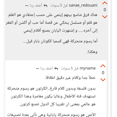
sanae_redouani
أضف ردا
قبل 5 سنوات
0
هناك فرق شاسع بينهم إينمي على حسب إعتقادي هو الفلم
هو فلم أو مسلسل يحكي عن قصة أما حب أو أكشن أو الفقر
إلى آخره..... و إشتهرت اليابان بصنع أفلام إينمي
أما رسوم متحركة فهي كسمبا ككونان بابار فيل...
وهكذا.
myname
أضف ردا
قبل 5 سنوات
0
خطأ جدا وكلام غير دقيق اطلاقا.
بدون فلسفة وبدون كلام فارغ, الكرتون هو رسوم متحركة
تستهدف فئة الأطفال وغالبا يكون مغامرة وهذا الكرتون
هو عالمي بمعنى ان تقريبا كل الدول تصنع كرتون.
الأنمي هو رسوم متحركة يابانية وهي تأتي بعدة تصنيفات