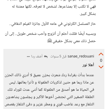
فهي لا تكتب إلا بمشاعرها، لشخص لا تعرفه، لكنها ممتنة له
بشكل كبير.
حاز المسلسل الكرتوني في عامه الأول جائزة الفيلم الثقافي..
وبسببه أيضًا ظللت أحلم أن أتزوج وأحب شخص طويل.. إلى أن
حصل ذلك معي بشكل حقيقي 🤗
sanae_redouani
أضف ردا
قبل 5 سنوات
0
أهلا نور
عندما بدأت بقراءة ردك شعرت بحزن عميق لا أدري ذالك الحزن
عن ماذا ربما هو حنين لذكريات الطفولة و تأثرا بعالمها، ليس
في الحياة ما هو أصدق من الطفولة كما أنني عدت للوراء تلك
الطفلة الصغير التي تحتضن أخوها الأكبر و يجلسون يشاهدون
التلفاز مع رعد غاضب قوي و ومطر غزير و دفئ التلفاز بقصص