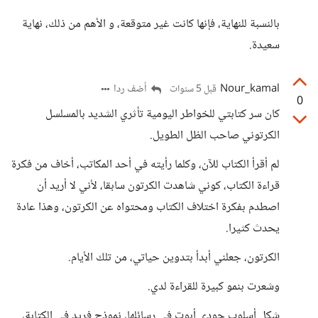
بالنسبة للنهاية، فإنها كانت غير متوقعة، و الأهم من ذلك، نهاية
سعيدة.
Nour_kamal
أضف ردا
قبل 5 سنوات
0
كان سر كتابتي للخواطر اليومية تأثري الشديد بالمسلسل
الكرتوني صاحب الظل الطويل.
لم أقرأ الكتاب للآن، وكلما رأيته في أحد المكاتب، أخاف من فكرة
قراءة الكتاب، كوني شاهدت الكرتون سابقا، لأني لا أريد أن
اصطدم بفكرة اختلاف الكتاب ومحتواه عن الكرتون، وهذا عادة
يحدث كثيرا.
الكرتون، جعلني أبدأ بتدوين حياتي، من تلك الأيام.
وشعرت بنمو كبيرة للقراءة لدي.
شكل أسلوب جودي أبوت في رسائلها، نموذج فريد في الكتابة،