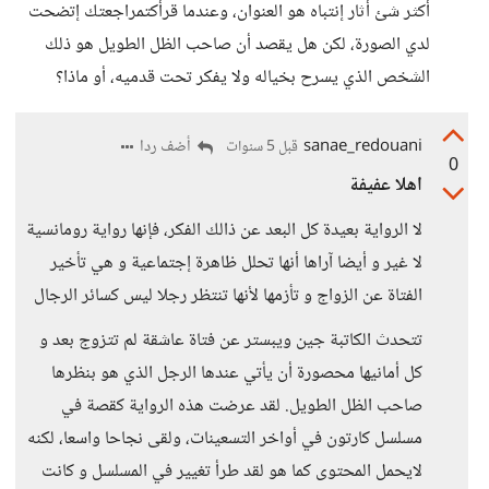
أكثر شئ أثار إنتباه هو العنوان، وعندما قرأكتمراجعتك إتضحت
لدي الصورة، لكن هل يقصد أن صاحب الظل الطويل هو ذلك
الشخص الذي يسرح بخياله ولا يفكر تحت قدميه، أو ماذا؟
sanae_redouani
أضف ردا
قبل 5 سنوات
0
اهلا عفيفة
لا الرواية بعيدة كل البعد عن ذالك الفكر، فإنها رواية رومانسية
لا غير و أيضا آراها أنها تحلل ظاهرة إجتماعية و هي تأخير
الفتاة عن الزواج و تأزمها لأنها تنتظر رجلا ليس كسائر الرجال
تتحدث الكاتبة جين ويبستر عن فتاة عاشقة لم تتزوج بعد و
كل أمانيها محصورة أن يأتي عندها الرجل الذي هو بنظرها
صاحب الظل الطويل. لقد عرضت هذه الرواية كقصة في
مسلسل كارتون في أواخر التسعينات، ولقى نجاحا واسعا، لكنه
لايحمل المحتوى كما هو لقد طرأ تغيير في المسلسل و كانت