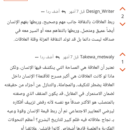
Design_Writer
أضف ردا
قبل 7 أشهر
2
ربط العلاقات بالثقافة جانب مهم وصحيح، وربطها بفهم الإنسان
أيضاً عميق ومتصل، وربطها بالتفاهم معه أو السير معه في
صداقه ليست دائما بل قد تولد الثقافة العزلة وقلة العلاقات.
Takewa_metwaly
أضف ردا
قبل 7 أشهر
1
نعتبر أن العلاقة هي المساحة التي ينكشف فيها الإنسان، ولكن
ماذا لو كانت العلاقات هي أكبر مسرح للأقنعة؟ الإنسان داخل
العلاقة يضطر للتكيف، والمجاملة، والتنازل عن أجزاء من حقيقته
لضمان الاستمرار. في المقابل، قد يكون المثقف الذي وصفته
بالمتصلب هو الأكثر صدقاً مع نفسه لأنه رفض تزييف أفكاره
ليرضي المعايير الاجتماعي ثم أن ربط قيمة الإنسان وقوة وعيه
بـ نجاح علاقاته فيه ظلم كبير للتاريخ البشري؟ أعظم التحولات
الفكرية والعلمية قادها أشخاص كانوا فاشلين علائقيا أو