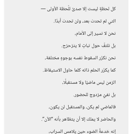
كل لحظةٍ ليست إلا صدىً للّحظة الأولى —
التي لم تحدث بعد، ولن تحدث أبدًا.
نحن لا نسير إلى الأمام،
بل نلتفّ حول ثباتٍ لا يتزحزح.
نحن نكرّر السقوط نفسه بوجوهٍ مختلفة،
كما يكرّر الحلم ذاته كلما حاول الاستيقاظ.
الزمن ليس ماضيًا ولا مستقبلًا،
بل نفيٌ مزدوج للحضور.
فالماضي لم يكن، والمستقبل لن يكون،
والحاضر لا يملك إلا أن يتظاهر بأنه “الآن”.
إنه خدعةُ الضوء حين يلامس السراب،