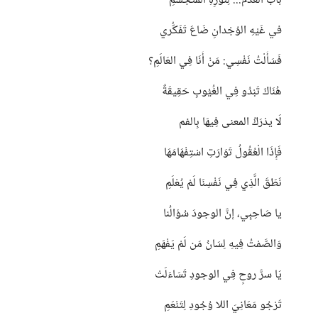
بَابَ العَدَمْ... لِنُورِهِ المُتَجسمِ
في غَيْهِ الوُجْدانِ ضَاعَ تَفَكُّري
فَسَأَلْتُ نَفْسِي: مَنْ أَنَا فِي العَالَمِ؟
هُنَاكَ تَبْدُو فِي الغُيُوبِ حَقِيقَةٌ
لَا يدْرَكُ المعنى فِيهَا بِالفم
فَإِذَا الْعُقُولُ تَوَارَتِ اسْتِفْهَامَهَا
نَطَقَ الَّذِي فِي نَفْسِنَا لَمْ يُعْلَمِ
يا صَاحِبِي، إنَّ الوجودَ سُؤالُنا
وَالصَّمْتُ فِيهِ لِسَانُ مَن لَمْ يَفْهَمِ
يَا سرَّ روحٍ فِي الوجودِ تَسَاءَلَتْ
تَرْجُو مَعَانِيَ اللا وُجُودِ لِتَنْعَمِ