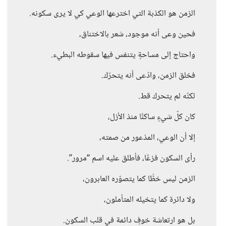
الزمن هو الكذبة التي اخترعها الوعي كي لا يرى سكونه.
فحين وعى أنه موجود، شعر بالاختناق،
واحتاج إلى مساحةٍ يتنفس فيها سقوطه البطيء.
فخلق الزمن، وادّعى أنه يتحرّك.
لكنّه لم يتحرك قط.
كان كلّ شيءٍ ساكنًا منذ الأزل،
إلا أن الوعي، المذعور من صمته،
رأى السكون فزعًا، فأطلق عليه اسم “مرور”.
الزمن ليس خطًّا كما يتصوّره العابرون،
ولا دائرة كما يتخيله المتأملون،
بل هو ارتعاشة خوفٍ دائمة في قلب السكون.