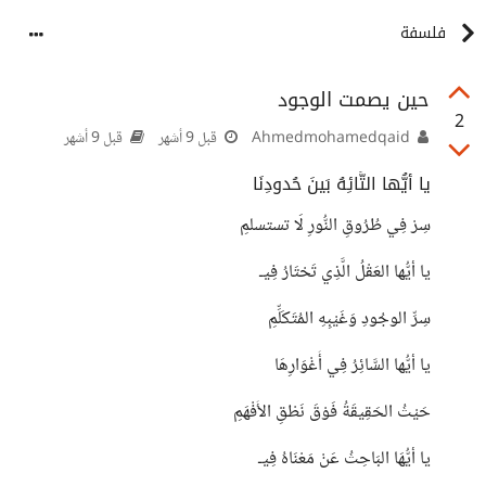
فلسفة
حين يصمت الوجود
2
Ahmedmohamedqaid
قبل 9 أشهر
قبل 9 أشهر
يا أيُّها التَّائِهُ بَينَ حُدودِنَا
سِرْ فِي طُرُوقِ النُّورِ لَا تستسلمِ
يا أيُّها العَقْلُ الَّذِي تَحْتَارُ فِيـ
سِرِّ الوجُودِ وَغَيْبِهِ المُتَكَلِّمِ
يا أيُّها السَّائِرُ فِي أَغْوَارِهَا
حَيْثُ الحَقِيقَةُ فَوْقَ نَطْقِ الأَفْهَمِ
يا أيُّهَا البَاحِثُ عَنْ مَعْنَاهُ فِيـ