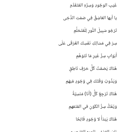
غَيْبِ الوجُودِ وَسِرِّهِ المُتَقَدِّمِ
يا أيها العَاشِقُ فِي صَمْتِ الدُّجَى
تَرْجُو سَبِيلَ النُّورِ لِلْمُتَحَلِّمِ
سِرْ فِي مَسَالِكِ نَفْسِكَ الغَرْقَى عَلَى
أَبْوَابِ سِرٍّ غَيْرِ مَا تَتَوَهَّمِ
هُنَاكَ يَصْمُتُ كُلُّ حَرْفٍ نَاطِقٍ
وَيَذُوبُ وَقْتُكَ فِي وُجُودٍ مُبْهَمِ
هُنَاكَ تَرْجِعُ كُلُّ (أَنَا) مَنْسِيَّةً
وَيُفَكُّ سِرُّ الكَوْنِ في المُتَفهمِ
هُنَاكَ يَبْدَأُ لا وُجُودٍ فَاتِحًا