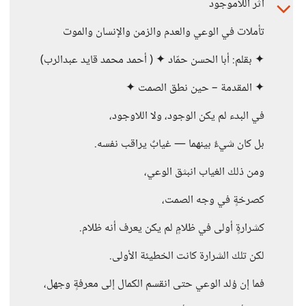
أثر اللاموجود
تأملات في الوعي والعدم والزمن والإنسان والموت
✦ بقلم: أبا الحسن حمّاد ✦ ( أحمد محمد قايد عبدالرب)
✦ المقدمة – حين نطق الصمت ✦
في البدء لم يكن الوجود، ولا اللاوجود،
بل كان شيءٌ بينهما — غيابٌ يراقب نفسه.
ومن ذلك الغياب انبثق الوعي،
كصرخةٍ في وجه الصمت،
كشرارةٍ أولى في ظلامٍ لم يكن يعرف أنه ظلام.
لكن تلك الشرارة كانت الخطيئة الأولى.
فما إن وُلد الوعي حتى انقسم الكمال إلى معرفةٍ وجهل،