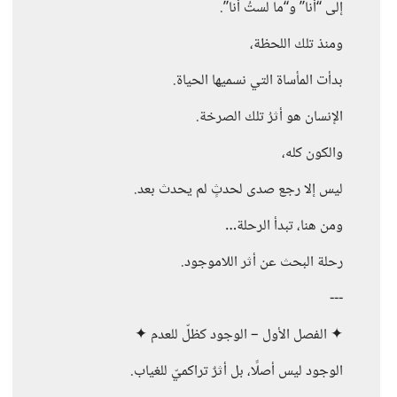
إلى “أنا” و“ما لستُ أنا”.
ومنذ تلك اللحظة،
بدأت المأساة التي نسميها الحياة.
الإنسان هو أثرُ تلك الصرخة.
والكون كله،
ليس إلا رجع صدى لحدثٍ لم يحدث بعد.
ومن هنا، تبدأ الرحلة…
رحلة البحث عن أثر اللاموجود.
---
✦ الفصل الأول – الوجود كظلّ للعدم ✦
الوجود ليس أصلًا، بل أثرٌ تراكميّ للغياب.