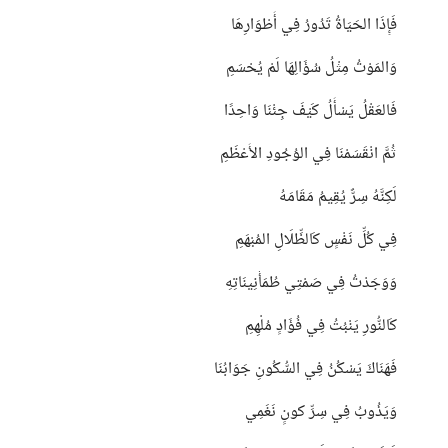
فَإِذَا الحَيَاةُ تَدُورُ فِي أَطْوَارِهَا
وَالمَوْتُ مِثْلُ سُؤَالِهَا لَمْ يُحْسَمِ
فَالعَقْلُ يَسْأَلُ كَيْفَ جِئْنَا وَاحِدًا
ثُمَّ انْقَسَمْنَا فِي الوُجُودِ الأَعْظَمِ
لَكِنَّهُ سِرٌّ يُقِيمُ مَقَامَهُ
فِي كُلِّ نَفْسٍ كَالظِّلَالِ المُبْهَمِ
وَوَجَدْتُ فِي صَمْتِي طُمَأْنِينَاتِهِ
كَالنُّورِ يَنْبُتُ فِي فُؤَادٍ مُلْهِمِ
فَهَنَاكَ يَسْكُنُ فِي السُّكُونِ جَوَابُنَا
وَيَذُوبُ فِي سِرِّ كونٍ نَغَمِي