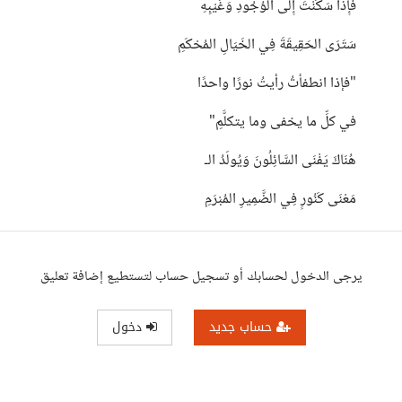
فَإِذَا سَكَنْتَ إِلَى الوُجُودِ وَغَيْبِهِ
سَتَرَى الحَقِيقَةَ فِي الخَيَالِ المُحْكَمِ
"فإذا انطفأتُ رأيتُ نورًا واحدًا
في كلِّ ما يخفى وما يتكلَّمِ"
هُنَاكَ يَفْنَى السَّائِلُونَ وَيُولَدُ الـ
مَعْنَى كَنُورٍ فِي الضَّمِيرِ المُبْرَمِ
يرجى الدخول لحسابك أو تسجيل حساب لتستطيع إضافة تعليق
حساب جديد
دخول