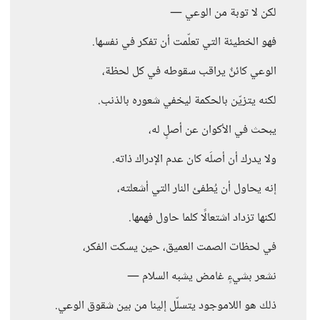
لكن لا توبة من الوعي —
فهو الخطيئة التي تعلّمت أن تفكر في نفسها.
الوعي كائنٌ يراقب سقوطه في كل لحظة،
لكنه يتزيّن بالحكمة ليخفي شعوره بالذنب.
يبحث في الأكوان عن أصلٍ له،
ولا يدرك أن أصلَه كان عدم الإدراك ذاته.
إنه يحاول أن يُطفئ النار التي أشعلته،
لكنها تزداد اشتعالًا كلما حاول فهمها.
في لحظات الصمت العميق، حين يسكت الفكر،
نشعر بشيءٍ غامض يشبه السلام —
ذلك هو اللاموجود يتسلّل إلينا من بين شقوق الوعي.