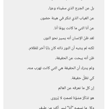
بل عن الجرح الذي سمّيناه وعيًا،
عن الغياب الذي تنكر في هيئة حضور،
عن أنا التي ما كانت يومًا أنا.
لقد ظنّ الإنسان أنه يسير نحو النور،
لكنه لم ينتبه أن النور ذاته كان بابًا آخر للظلام.
ظن أنه يبحث عن الحقيقة،
ولم يدرك أن الحقيقة هي التي كانت تهرب منه،
كي تظلّ حقيقة.
إن كل ما نعرفه عن العالم
هو تذكّرٌ مشوّهٌ لصمتٍ لا يُروى.
وكل ما نسميه “أنا” ليس أكثر من طيفٍ