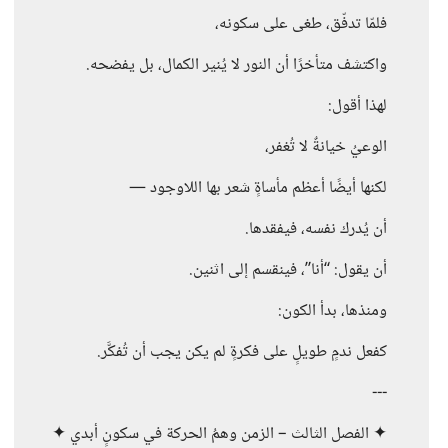
فلمّا تدفّق، طغى على سكونه،
واكتشف متأخرًا أن النور لا يُنير الكمال، بل يفضحه.
لهذا أقول:
الوعيُ خيانةٌ لا تُغفر،
لكنها أيضًا أعظم مأساةٍ شعر بها اللاوجود —
أن يُدرك نفسه، فيفقدها.
أن يقول: “أنا”، فينقسم إلى اثنين.
ومنذها، بدأ الكون:
كفعل ندمٍ طويلٍ على فكرةٍ لم يكن يجب أن تُفكَّر.
---
✦ الفصل الثالث – الزمن وهمُ الحركة في سكونٍ أبدي ✦