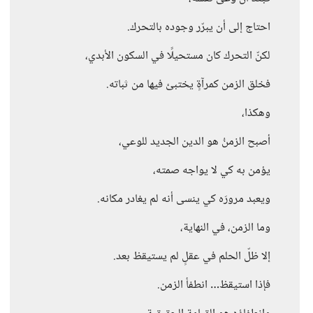
احتاج إلى أن يبرّر وجوده بالتحرك.
لكنّ التحرك كان مستحيلًا في السكون الأبدي،
فخلق الزمن كمرآةٍ يختبئ فيها من ثباته.
وهكذا،
أصبح الزمنُ هو الدين الجديد للوعي،
يؤمن به كي لا يواجه صمته،
ويعبد مرورَه كي ينسى أنه لم يغادر مكانه.
وما الزمن، في النهاية،
إلا ظلّ الحلم في عقلٍ لم يستيقظ بعد.
فإذا استيقظ… انطفأ الزمن.