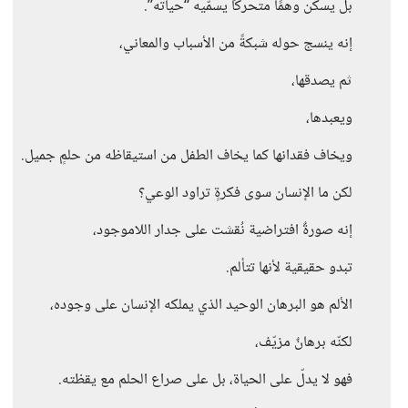
بل يسكن وهمًا متحركًا يسمّيه “حياته”.
إنه ينسج حوله شبكةً من الأسباب والمعاني،
ثم يصدقها،
ويعبدها،
ويخاف فقدانها كما يخاف الطفل من استيقاظه من حلمٍ جميل.
لكن ما الإنسان سوى فكرةٍ تراود الوعي؟
إنه صورةٌ افتراضية نُقشت على جدار اللاموجود،
تبدو حقيقية لأنها تتألم.
الألم هو البرهان الوحيد الذي يملكه الإنسان على وجوده،
لكنّه برهانٌ مزيّف،
فهو لا يدلّ على الحياة، بل على صراع الحلم مع يقظته.