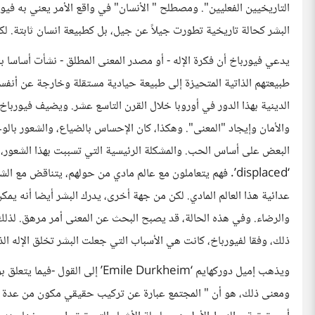
التاريخيين الفعليين". ومصطلح " الأنسان" في واقع الأمر يعني به فيور
البشر كحالة تاريخية تطورت جيلاً عن جيل، بل كطبيعة انسان ثابتة. ل
يدعي فيورباخ أن فكرة الإله - أو مصدر المعنى المطلق - نشأت أساسا بس
طبيعتهم الذاتية المتحيزة إلى طبيعة حيادية مستقلة وخارجة عن أنفسه
الدينية بهذا الدور في أوروبا خلال القرن التاسع عشر. ويضيف فيوربا
والأمان وإيجاد "المعنى". وهكذا، كان الإحساس بالضياع، والشعور بالوحد
البعض على أساس الحب. والمشكلة الرئيسية التي تسببت بهذا الشعور، 
‘displaced’. فهم يتعاملون مع عالم مادي من حولهم، يتناقض م
عدائية هذا العالم المادي. لكن من جهة أخرى، يدرك البشر أيضا أنه يمك
والرضاء. وفي هذه الحالة، قد يصبح البحث عن المعنى أمر مرهق. لذلك،
ذلك، وفقا لفيورباخ، كانت هي الأسباب التي جعلت البشر تخلق الإله ال
ويذهب إميل دوركهايم ‘mile Durkheim
ومعنى ذلك، هو أن " المجتمع عبارة عن تركيب حقيقي مكون من عدة أفراد 