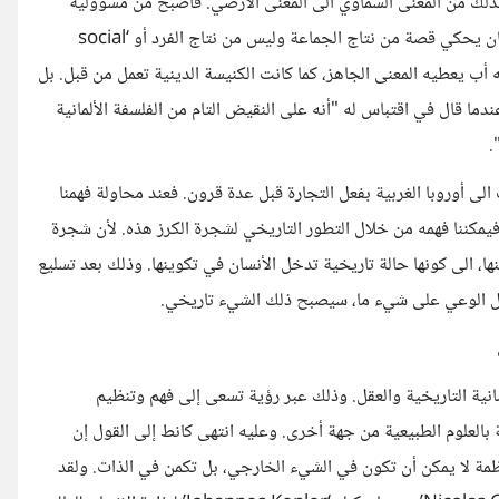
نا بذلك من المعنى السماوي الى المعنى الأرضي. فأصبح من مسؤولية
الفرد الآن أن ينتج معانيه الخاصة، على عكس الماضي حينما كان الانسان يحكي قصة من نتاج الجماعة وليس من نتاج الفرد أو ‘social
ا يوجد له أب يعطيه المعنى الجاهز، كما كانت الكنيسة الدينية تعمل من قبل. بل
ما قال في اقتباس له "أنه على النقيض التام من الفلسفة الألمانية
.
 الى أوروبا الغربية بفعل التجارة قبل عدة قرون. فعند محاولة فهمنا
مكننا فهمه من خلال التطور التاريخي لشجرة الكرز هذه. لأن شجرة
ا، الى كونها حالة تاريخية تدخل الأنسان في تكوينها. وذلك بعد تسليع
عمل الوعي على شيء ما، سيصبح ذلك الشيء تاريخي.
سانية التاريخية والعقل. وذلك عبر رؤية تسعى إلى فهم وتنظيم
ة بالعلوم الطبيعية من جهة أخرى. وعليه انتهى كانط إلى القول إن
لمنظمة لا يمكن أن تكون في الشيء الخارجي، بل تكمن في الذات. ولقد