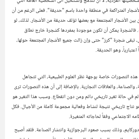
 شخصيتها الفردية، لا أن تندمج وتستحيل الى الشخصية العامة التي
شجار المتراكمة في منطقة واحدة باسم "حديقة". فعلى الرغم من أن
ن بين الأشجار المجتمعة مع بعضها تؤلف حديقة من الأشجار. لذلك، لو
ة. فالشجرة يمكن أن تكون موجودة بمفردها كشجرة خارج نطاق
ل، تبقى شجرة "كرز" حتى وإن زالت جميع الأشجار المجتمعة حولها،
عتبارياً، وهو الحديقة.
 هذه التصورات خاصة بوجهة نظر العلوم الطبيعية، التي تتجاهل
 والصناعة، والعلاقات التجارية. بالإضافة إلى أن هذه التصورات ترى
لم في حالة تغير تاريخي دائم ومن دون انقطاع. وسبب هذا التغير هو
 هو نتاج تاريخي نتيجة لنشاط وفعالية مجموعة كاملة من الأجيال. فكل
 الاجتماعي وفقاً لحاجاته المتغيرة.
دوركايم، وذلك بسبب صعود البرجوازية وانتشار الصناعة. فلقد أصبح