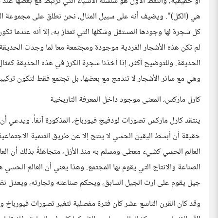
أو حقيقية، والنمط الأول هو سلسلة الأشياء التي ترتبط مع بعضها عند
هي (الكل)". ويضيف أنه على سبيل المثال، نحن نطلق على مجموعة الأ
كل شجرة لها وجودها المستقل وشكلها التي تمتاز به، إلا أنه عندما تكو
لم تكن هذه الأشجار الفردية موجودة ومجتمعة معا لما وجدت الحديق
الحديقة. وللتوضيح أكثر، إذا أخذنا شجرة الكرز في هذه الحديقة كمثا
وهي مع سائر الأشجار لا تندمج مع بعضها، بل تجتمع فقط لتكون تركيباً ا
كارل ماركس، المعنى موجود داخل المعرفة التاريخية
ينتقد كارل ماركس تصورات لودفيج فيورباخ، المذكورة آنفاً. ويدعي أن
حقيقة أن أبسط اليقين الحسي لا ينتج إلا عن طريق التنمية الاجتماعية،
العالم الحسي كشيء معطى ومسلم به منذ الأزل، متجاهلةً بذلك أن العا
الصناعة والانتاج التي يقوم بها المجتمع. وهذا يعني أن العالم الحسي
جيل يقوم على ارث الجيل السابق، ويحكم صناعته وتجارته، ويعدل نظامه
وقد كان القرن التاسع عشر كان فترة مفصلية لتغير تصورات فيورباخ و