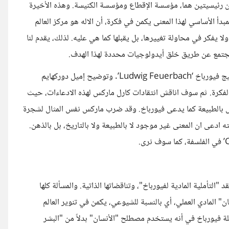
 رئيسيتين هما، مؤسسة الإقطاع ومؤسسة الكنيسة. وهذه الأخيرة
أ الأساسي لهذا المعنى يكمن في فكرة، أن الاله هو مركز العالم
ا يفكر في محاولة تغييرها، بل يقبلها كما هي عليه. لذلك، يقدم لنا
المجتمع عن طريق خلق أيدولوجيات محددة لهذا الهدف.
سوف تناقش هذه الورقة كيف أن المعنى موجود بالطبيعة، حسب لودفيج فيورباخ ‘Ludwig Feuerbach’. وتوضيح إميل دوركهايم
رز لتوضيح الفكرة. ثم سوف اناقش انتقادات كارل ماركس لهذه الادعاءات، حيث
يس بالطبيعة كما يدعى فيورباخ. وقد ضرب ماركس نفس المثال لشجرة
اءه. اما إمانويل كانط ‘Immanuel Kant’، فمن جهته ادعى ان المعنى غير موجود لا بالطبيعة ولا بالتاريخ، بل بالذهن.
 "التأملية المادية لفيورباخ"، وتناقضاتها الذاتية. والمسألة كلها
" المادي العملي، أي بالنسبة للشيوعي، يكمن في تنوير العالم
لة فيورباخ في أنه يستخدم مصطلح "الأنسان" بدلاً من "البشر