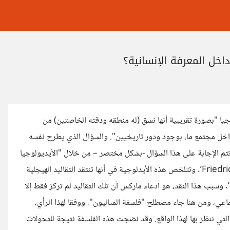
اخل المعرفة الإنسانية؟
جيا "بصورة تقريبية أنها نسق (له منطقه ودقته الخاصتين) من
اخل مجتمع ما، بوجود ودور تاريخيين". والسؤال الذي يطرح نفسه
تتم الإجابة على هذا السؤال -بشكل مختصر – من خلال "الأيديولوجيا
الألمانية" لكارل ماركس ‘Karl Marx’ وفريديريش انجليز ‘Friedrich Engels’. وتتلخص هذه الأيدلوجية في أنها تنتقد التقاليد الهيجلية
‘The Hegelian philosophy’ وفلاسفة ألمانيا المثاليون‘idealists’. وسبب هذا النقد، هو ادعاء ماركس أن تلك التقاليد لم تركز فقط إلا
ماعي، ومن هنا جاء مصطلح "فلسفة المثاليون". ووفقا لهذا الرأي،
لتي ننظر بها لهذا الواقع. وقد نضجت هذه الفلسفة نتيجة للتحولات