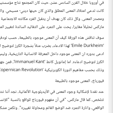
في أوروبا خلال القرن السادس عشر، حيث كان المجتمع نتاج مؤسستين
كانت تدعي امتلاك المعنى المطلق والذي كان حينها ديني- مسيحي. والمبد
ومصدر المعنى. وكل ذلك كان بهدف أن يتقبل الفرد مكانته الاجتماعية ول
ماركس تحليلاً مغايرا، يحث على التمرد على التقاليد السائدة لتغيير 
‘Emile Durkheim’ لهذا الادعاء، بضرب مثلاً بشجرة الك
ادعى بدوره ان المعنى موجود داخل المعرفة الانسانية التاريخية، ول
الكرز لتوضيح ادع
وذلك بحسب مفاهيم الثورة الكوبرنيكية ‘Copernican Revolution’ في الفلسفة، كما سوف نرى.
فيورباخ، المعنى موجود بالطبيعة
عند نقدنا لإشكالية وجود المعنى في الأيديلوجية الألمانية، نجد أننا ننتقد
تتلخص، كما قال ماركس، "في أن مفهوم فيورباخ للواقع بالنسبة "للإنسان
الواقعي، واثارة التمرد ضد الوضع القائم ومحاولة تغييره". وتكمن مشك