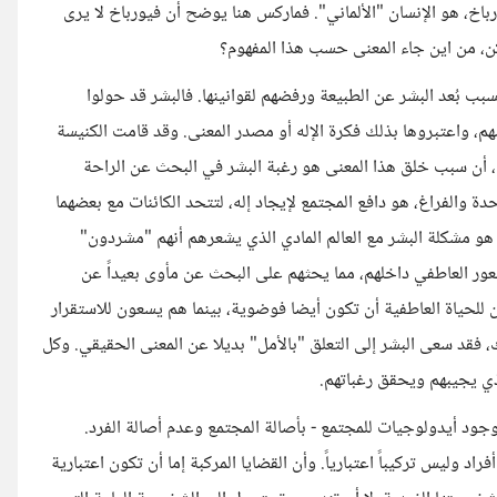
باخ، هو الإنسان "الألماني". فماركس هنا يوضح أن فيورباخ لا يرى
كن، من اين جاء المعنى حسب هذا المفهوم؟
بب بُعد البشر عن الطبيعة ورفضهم لقوانينها. فالبشر قد حولوا
م، واعتبروها بذلك فكرة الإله أو مصدر المعنى. وقد قامت الكنيسة
خ، أن سبب خلق هذا المعنى هو رغبة البشر في البحث عن الراحة
ة والفراغ، هو دافع المجتمع لإيجاد إله، لتتحد الكائنات مع بعضهما
هو مشكلة البشر مع العالم المادي الذي يشعرهم أنهم "مشردون"
ع الشعور العاطفي داخلهم، مما يحثهم على البحث عن مأوى بعيداً عن
ن للحياة العاطفية أن تكون أيضا فوضوية، بينما هم يسعون للاستقرار
 فقد سعى البشر إلى التعلق "بالأمل" بديلا عن المعنى الحقيقي. وكل
ذي يجيبهم ويحقق رغباتهم.
E’ إلى القول -فيما يتعلق بوجود أيدولوجيات للمجتمع - بأصالة المجتمع وعدم أصالة الفرد.
وليس تركيباً اعتبارياً. وأن القضايا المركبة إما أن تكون اعتبارية