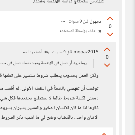
كمهندس ستحتاج دراسة الهندسة وهكذا.
مجهول
قبل 9 سنوات
0
حذف بواسطة المستخدم
mooaz2015
أضف ردا
قبل 9 سنوات
0
ربما تريد أن تعمل في الهندسة وتجد نفسك تعمل في ح
ولكن العمل بحسوب يتطلب شروط ستُسير على تعلمها قبل
توقعت أن تفهمني بالخطأ في النقطة الأولى، لم أقصد منها 
ومعنى لكلمة شروط طالما لا نستطيع تحديدها فكل شيء
ذكرها اذا ما كان الانسان المخير والمسير يسيران بشروط
الاثنان واحد.. باقتضاب وضح لي ما اهمية ذكر الشروط