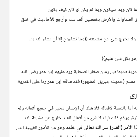
بما كان وبما سيكون وبما لم يكن لو كان كيف يكون.
ق السماوات والأرض بخمسين ألف سنة وأرجع للأحاديث في خلق
لا يخرج شئ عن مشيئته ((وما تشاءون إلا أن يشاء الله رب
وهو بكل شئ عليم))
درية قديما في زمان صغار الصحابة ورد عليهم إبن عمر رضي الله
سلم (حديث جبريل المشهور) فقد ساقه إبن عمر ردا على القدرية.
رى
أما بالنسبة لأفعاله فلا شك أن الإنسان مخير في جميع أفعاله ولم
رة، ورغم ذلك فإنه لا شئ من أفعال العبد خارج عن مشيئة الله
ا الأمر (القدر) سر الله تعالى في خلقه
وهو من الأمور الغيبية التي