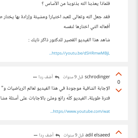
فلماذا يعذبنا الله بذنوبنا من الأساس ؟
فقد جعل الله وتعالى للعبد اختيارا ومشيئة وإرادة بها يختار
أفعاله التي اختارها لنفسه
شاهد هذا الفيديو القصير للدكتور ذاكر نايك :
https://youtu.be/dSHRmwMBjL...
schrodinger
أضف ردا
قبل 9 سنوات
0
الإجابة الشافية موجودة في هذا الفيديو لعالم الرياضيات و" 
فترة طويلة، الفيديو كلّه رائع وملئ بالاجابات على أسئلة مش
https://www.youtube.com/wat...
adil elsaeed
أضف ردا
قبل 9 سنوات