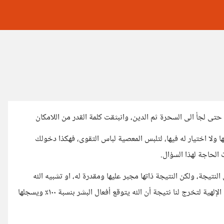
تى لجأ الى السحرة ثم الدين، وانبثقت كلمة القدر من اللامكان
ولا اختيار له فيها، لتلبس المعصية لباس التقوى، فهكذا دخولك
الحاجة لهذا السؤال.
لنتيجة، ولكن النتيجة ذاتها مجبر عليها ومقدرة له، او تشبيه الله
-حاشا لله- بالمعلم الذي يستطيع توقع نتائج طلابه مع رشة من القدرات الإلهية لتخرج لنا نتيجة أن الله يتوقع أفعال البشر بنسبة ١٠٠٪ ويسجلها