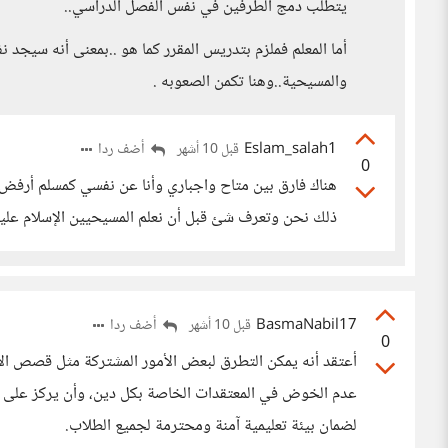
يتطلب دمج الطرفين في نفس الفصل الدراسي..
أما المعلم فملزم بتدريس المقرر كما هو ..بمعنى أنه سيجد 
والمسيحية..وهنا تكمن الصعوبه .
Eslam_salah1
أضف ردا
قبل 10 أشهر
0
هناك فارق بين متاح واجباري وأنا عن نفسي كمسلم أرفض ا
ذلك نحن وتعرف شئ قبل أن نعلم المسيحيين الإسلام علينا
BasmaNabil17
أضف ردا
قبل 10 أشهر
0
أعتقد أنه يمكن التطرق لبعض الأمور المشتركة مثل قصص الأن
عدم الخوض في المعتقدات الخاصة بكل دين، وأن يركز على 
لضمان بيئة تعليمية آمنة ومحترمة لجميع الطلاب.