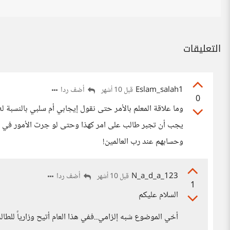
التعليقات
Eslam_salah1
أضف ردا
قبل 10 أشهر
0
وما علاقة المعلم بالأمر حتى نقول إيجابي أم سلبي بالنسبة ل
يجب أن تجبر طالب على امر كهذا وحتى لو جرت الأمور في ال
وحسابهم عند رب العالمين!
N_a_d_a_123
أضف ردا
قبل 10 أشهر
1
السلام عليكم
أخي الموضوع شبه إلزامي..ففي هذا العام أتيح وزارياً للطا