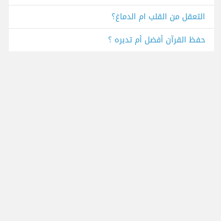
التعقل من القلب ام الدماغ؟
حفظ القرآن أفضل أم تدبره ؟