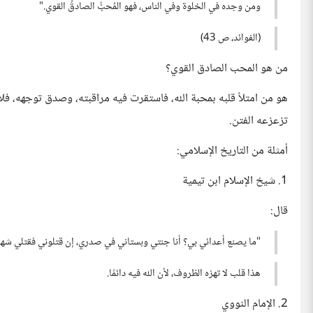
ومن وجده في الخلوة وفي الناس، فهو المُحبُّ الصادقُ القوي."
(الفوائد، ص 43)
من هو المحب الصادق القوي؟
هو من امتلأ قلبه بمحبة الله، فاستقرت فيه مراقبته، وصدق توجهه، فلا تفس
تزعزعه الفتن.
أمثلة من التاريخ الإسلامي:
1. شيخ الإسلام ابن تيمية
قال:
"ما يصنع أعدائي بي؟ أنا جنتي وبستاني في صدري، إن قتلوني فقتلي شه
هذا قلب لا تهزه الظروف، لأن الله فيه دائمًا.
2. الإمام النووي