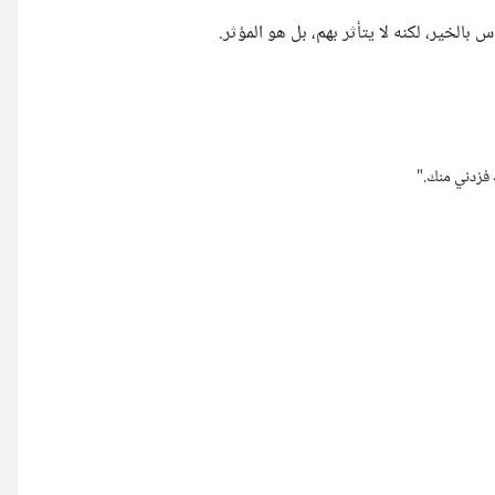
س بالخير، لكنه لا يتأثر بهم، بل هو المؤثر.
ك فزدني منك."