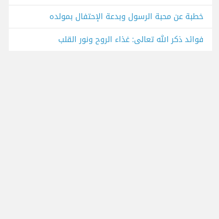
خطبة عن محبة الرسول وبدعة الإحتفال بمولده
فوائد ذكر الله تعالى: غذاء الروح ونور القلب