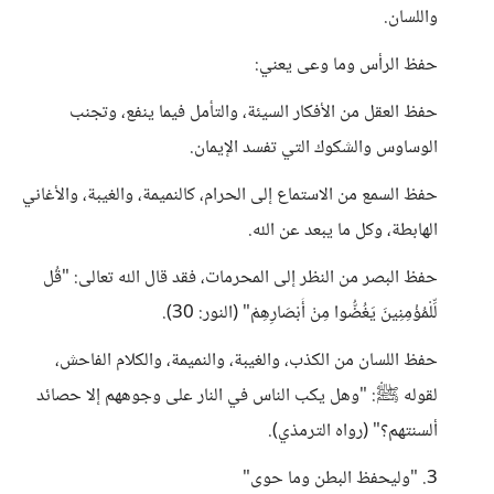
واللسان.
حفظ الرأس وما وعى يعني:
حفظ العقل من الأفكار السيئة، والتأمل فيما ينفع، وتجنب
الوساوس والشكوك التي تفسد الإيمان.
حفظ السمع من الاستماع إلى الحرام، كالنميمة، والغيبة، والأغاني
الهابطة، وكل ما يبعد عن الله.
حفظ البصر من النظر إلى المحرمات، فقد قال الله تعالى: "قُل
لِّلْمُؤْمِنِينَ يَغُضُّوا مِنْ أَبْصَارِهِمْ" (النور: 30).
حفظ اللسان من الكذب، والغيبة، والنميمة، والكلام الفاحش،
لقوله ﷺ: "وهل يكب الناس في النار على وجوههم إلا حصائد
ألسنتهم؟" (رواه الترمذي).
3. "وليحفظ البطن وما حوى"