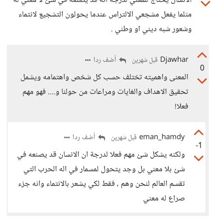
الانسان يحتاج للمعني لدرجه انه قد يصنعه في شئ لا معني له
مثلما يفعل مشجعي الالتراس عندما يحولون التشجيع لانتماء
وشعور شبه ديني او وطني .
Djawhar
أضف ردا
قبل شهرين
0
المعنى واهميته تختلف حسب كل شخص واهتمامه ويشمل
تحقيق الاهداف والغايات ومراعات من حولنا و.... فهو مهم
فعلا!
eman_hamdy
أضف ردا
قبل شهرين
-1
ولكنه يشكل شئ مهم فعلا لدرجة ان الانسان قد يصنعه في
شئ بلا معني بل وجد يتحول لمسمار في اله الحرب التي
تقسم العالم لنحن وهم ، فقط لكي يشعر بالانتماء وانه جزء
صراع له معني