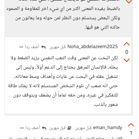
بالضبط يفيده المعنى اكثر من اي شيء اخر للمقاومة و الصمود
ولكن البعض يستسلم دون النظر لمن حوله وما يعانون من
حالته التي هو فيها.
Noha_abdelazeem2025
أضف ردا
قبل شهرين
0
لكن البحث عن المعنى وقت التعب النفسي يزيد الضغط ولا
يحله، فالإنسان المرهق يحتاج إلى الدعم أولاً، وليس إلى
تشغيل عقله في البحث عن غايات وأهداف وسط معاناته،
حتي انه صعب ان نلوم الشخص المستسلم لانه لا يملك طاقة
للتفكير في غيره، ومن حقه تماماً أن يضعف ويتوقف دون
شعور بالذنب.
eman_hamdy
أضف ردا
قبل شهرين
قبل شهرين
1