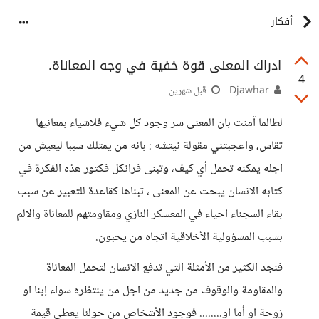
أفكار
ادراك المعنى قوة خفية في وجه المعاناة.
4
Djawhar
قبل شهرين
لطالما آمنت بان المعنى سر وجود كل شيء فلاشياء بمعانيها
تقاس، واعجبتني مقولة نيتشه : بانه من يمتلك سببا ليعيش من
اجله يمكنه تحمل أي كيف، وتبنى فرانكل فكتور هذه الفكرة في
كتابه الانسان يبحث عن المعنى ، تبناها كقاعدة للتعبير عن سبب
بقاء السجناء احياء في المعسكر النازي ومقاومتهم للمعاناة والالم
بسبب المسؤولية الأخلاقية اتجاه من يحبون.
فنجد الكثير من الأمثلة التي تدفع الانسان لتحمل المعاناة
والمقاومة والوقوف من جديد من اجل من ينتظره سواء إبنا او
زوحة او أما او........ فوجود الأشخاص من حولنا يعطي قيمة