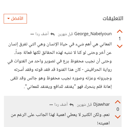
التعليقات
الأفضل
George_Nabelyoun
أضف ردا
قبل شهرين
1
المعاني هي أهم شيء في حياة الإنسان وهي التي تفرق إنسان
عن آخر وحتى لو كنا لا ننتبه لهذه الحقائق لكنها فعالة جداً،
وحتى أن نجيب محفوظ برع في تصوير واحد من الفتوات في
رواية الحرافيش - كان هذا الفتوة قد فقد قوته وفقد أسرته
وجبروته وعزته وصوره نجيب محفوظ وهو جالس وقد تلقى
إهانة فلم يتحرك فهو "يفتقد للدافع ويفتقد للمعاني".
Djawhar
أضف ردا
قبل شهرين
0
نعم، ولكن الكثير لا يعطي اهمية لهذا الجانب على الرغم من
اهميته!