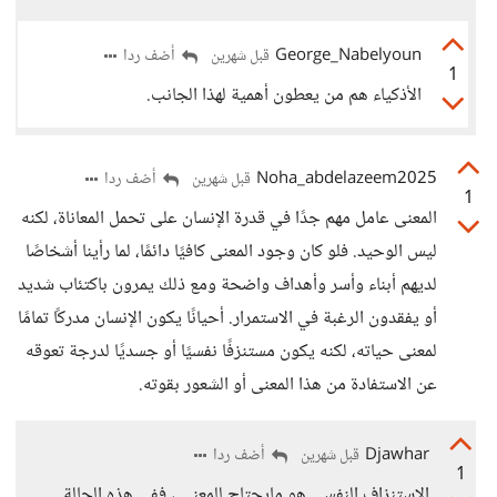
George_Nabelyoun
أضف ردا
قبل شهرين
1
الأذكياء هم من يعطون أهمية لهذا الجانب.
Noha_abdelazeem2025
أضف ردا
قبل شهرين
1
المعنى عامل مهم جدًا في قدرة الإنسان على تحمل المعاناة، لكنه
ليس الوحيد. فلو كان وجود المعنى كافيًا دائمًا، لما رأينا أشخاصًا
لديهم أبناء وأسر وأهداف واضحة ومع ذلك يمرون باكتئاب شديد
أو يفقدون الرغبة في الاستمرار. أحيانًا يكون الإنسان مدركًا تمامًا
لمعنى حياته، لكنه يكون مستنزفًا نفسيًا أو جسديًا لدرجة تعوقه
عن الاستفادة من هذا المعنى أو الشعور بقوته.
Djawhar
أضف ردا
قبل شهرين
1
الاستنزاف النفسي هو مايحتاج للمعنى ، ففي هذه الحالة