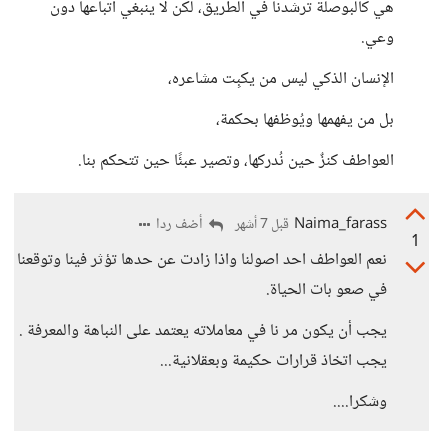
هي كالبوصلة ترشدنا في الطريق، لكن لا ينبغي اتباعها دون
وعي.
الإنسان الذكي ليس من يكبِت مشاعره،
بل من يفهمها ويُوظفها بحكمة،
العواطف كنزٌ حين نُدركها، وتصير عبئًا حين تتحكم بنا.
Naima_farass
أضف ردا
قبل 7 أشهر
1
نعم العواطف احد اصولنا واذا زادت عن حدها تؤثر فينا وتوقعنا
في صعو بات الحياة.
يجب أن يكون مر نا في معاملاته يعتمد على النباهة والمعرفة .
يجب اتخاذ قرارات حكيمة وبعقلانية...
وشكرا....