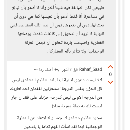
طبيعي لكن المبالغة فيه شيئاً أخر وأنا لا أدعو بأن نبالغ
في مشاعرنا أنا فقط أدعو بأن نعيشها كما هي دون أن
نختزلها، دون أن نديرها، دون أن نبرر تلك المشاعر، ففى
النهاية لا نريد أن نتحول إلى كائنات فقدت بوصلتها
الفطرية واصبحت باردة تحاول أن تجمل العزلة
الوجدانية ولا تتأثر بألم المشاركة.
Rahaf_Saad
أضف ردا
قبل 7 أشهر
0
لالا ليست دعوى انانية ابدا، انما تنظيم للمشاعر، ليس
كل الحزن بنفس الدرجة! ستحزنين لفقدان احد اقاربك
من الدرجة الاولى ليس كدرجة حزنك على فقدان جار
ليست لك به صلة مقربة مثلا!
مجرد تنظيم مشاعر لا تجمد و لا ابتعاد عن الفطرة
الوجدانية ابدا لقد اسأت الفهم تماما يا ياسمين