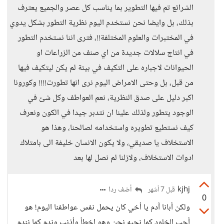
الشرائع تم فيها التطوير بما يناسب كل عصر والجميع يعترف
بذلك، بل وايضا نحن نستخدم اليوم نظرية التطور بشكل يدوي
في المختبرات والعلوم المختلفة!!، فترى اننا نستخدم التطور
في انتاج سلالات جديدة من اي صنف من الزراعات او
الحيوانات لاجباره على التكيف في بيئة لم يكن ليتكيف فيها
من قبل، بل وحتى الامراض اليوم نرى انها تطورت!!!! وكورونا
اكبر دليل على صدق النظرية، نعم العواطف وكل شئ في
الوجود يتطور ولذلك علينا ان نتدبر جيدا في الكون ونعرف
كيف نستطيع تطويره واستخدامه لصالحنا، وهذا هو
الاستخلاف يا صديقي، ولا يكون الانسان خليفة الى بامتلاك
ادوات الاستخلاف، ولازلنا لم نصل لها بعد
kjhj
أضف ردا
قبل 7 أشهر
0
ولكن أبانا آدم يا أخي كان يحمل نفس عواطفنا اليوم! هو
أحب الخلود كما نحبه نحن وهو اخطأ وأذنب وندم كما نندم