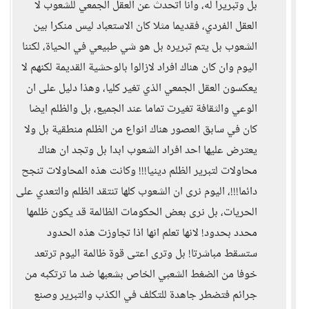
بل وتبريرا له، وانا اتحدث عن العقل الجمعي للشعوب لا
العقل الفردي، فقديما مثلا كان الاستعباد ليس منكرا بين
الشعوب بل يتم تبريره بل هو شي طبيعي في الحياة، لكننا
اليوم وان كان هناك افراد لازالوا بالوحشية القديمة لكنهم لا
يعكسون العقل الجمعي الذي تغير كليا، وهذا دليل على ان
الوعي والثقافة تغيرت تماما عند الجميع، بل والظلم ايضا
كان في سابق العصور هناك انواع من الظلم منطقية بل ولا
يعترض عليها احد افراد الشعوب ابدا بل وتجد ان هناك
محاولات لتبرير الظلم دينيا!!! وكانت هذه المحاولات تنجح
دائما!!!، اليوم نرى ان الشعوب كلها تنتقد الظلم والتعدي على
الحريات، بل نرى بعض الحكومات الظالمة قد يكون ظلمها
محدد بحدود! لانها تعلم انها اذا تجاوزت هذه الحدود
ستسقط مباشرتا! بل وترى اعتى قوة ظالمة اليوم ترتعد
خوفا من الضغط الشعبي الخاص بشعبها ضد ما ترتكبه من
جرائم فتضطر جاهدة للتكلف في الكذب والتبرير وصنع