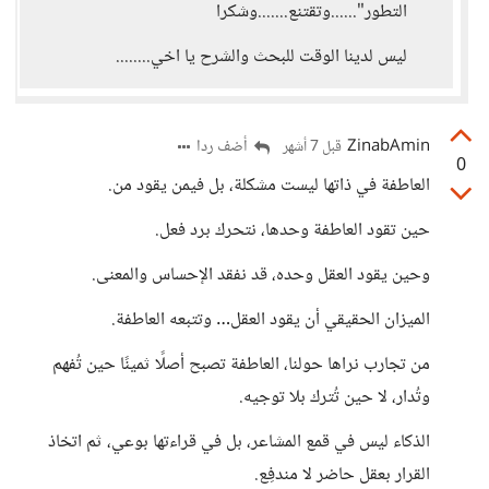
التطور"......وتقتنع.......وشكرا
ليس لدينا الوقت للبحث والشرح يا اخي........
ZinabAmin
أضف ردا
قبل 7 أشهر
0
العاطفة في ذاتها ليست مشكلة، بل فيمن يقود من.
حين تقود العاطفة وحدها، نتحرك برد فعل.
وحين يقود العقل وحده، قد نفقد الإحساس والمعنى.
الميزان الحقيقي أن يقود العقل… وتتبعه العاطفة.
من تجارب نراها حولنا، العاطفة تصبح أصلًا ثمينًا حين تُفهم
وتُدار، لا حين تُترك بلا توجيه.
الذكاء ليس في قمع المشاعر، بل في قراءتها بوعي، ثم اتخاذ
القرار بعقل حاضر لا مندفِع.