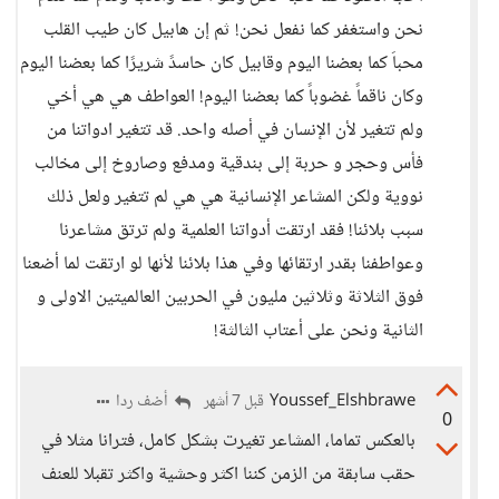
نحن واستغفر كما نفعل نحن! ثم إن هابيل كان طيب القلب
محباَ كما بعضنا اليوم وقابيل كان حاسدً شريرًا كما بعضنا اليوم
وكان ناقماً غضوباً كما بعضنا اليوم! العواطف هي هي أخي
ولم تتغير لأن الإنسان في أصله واحد. قد تتغير ادواتنا من
فأس وحجر و حربة إلى بندقية ومدفع وصاروخ إلى مخالب
نووية ولكن المشاعر الإنسانية هي هي لم تتغير ولعل ذلك
سبب بلائنا! فقد ارتقت أدواتنا العلمية ولم ترتق مشاعرنا
وعواطفنا بقدر ارتقائها وفي هذا بلائنا لأنها لو ارتقت لما أضعنا
فوق الثلاثة وثلاثين مليون في الحربين العالميتين الاولى و
الثانية ونحن على أعتاب الثالثة!
Youssef_Elshbrawe
أضف ردا
قبل 7 أشهر
0
بالعكس تماما، المشاعر تغيرت بشكل كامل، فترانا مثلا في
حقب سابقة من الزمن كننا اكثر وحشية واكثر تقبلا للعنف