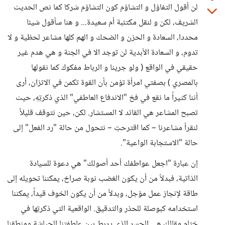
لن أقول التفاؤل و التشاؤم كون التشاؤم شركا كما نص الحديث
الشريف، لكن و لنقل مكتئبة أم سعيدة... و هنا سأقول شيئا
محددا، السعادة و الحزن و الضحك و الهم كلها مشاعر لحظية و لا
تدوم، و السعادة الأبدية لن توجد الا في الجنة و هي هدم غير
حقيقي في الواقع ( ولو جرينا و الرباط مفكوك كما نقولها
بالمصري ) بصفتي امرأة تؤمن بأن القوة تكمن في الاتزان، أرى
أننا كثيراً ما نقع في فخ "الاندفاع العاطفي" الذي ذكرتِهِ، حيث
تصبح المشاعر هي القائد لا المستشار. لكن، حين نتوقف قليلاً
لنقرأ مشاعرنا – كما اقترحتِ – نتحول من حالة "رد الفعل" إلى
حالة "الاستجابة الواعية".
إن عبارة "اجعل عواطفك أحد أصولك" هي دعوة للسيادة
الذاتية، فبدلاً من أن يكون الغضب نوبة صراخ، يمكننا تحويله إلى
طاقة لإنجاز عمل مؤجل، وبدلاً من أن يكون الخوف قيداً، يمكننا
استخدامه كبوصلة للحذر والتدقيق. الواقعية التي ذكرتِها في
ختام مقالكِ هي الجسر الذي يربط بين عاطفتنا الجياشة ومنطقنا