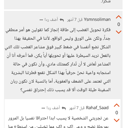
شكرا.
Ysmnsoliman
أضف ردا
قبل 7 أشهر
0
فكرة تحويل الغضب إلى طاقة إنجاز كما تقولين هو أمر منطقي
جداً، ولكن على الورق وليس الواقع، لأننا في الحقيقة بهذا
الشكل نضع أنفسنا في ضغط كبير فوق مشاعر الغضب تلك التي
بالفعل نريد السيطرة عليها أو تحويلها أياً يكن، فما أعرفه أنا أن
المشاعر تُعاش لا أن تُدار كممتلك مادي، وأن نكون في حالة
استجابه واعية نحنُ حرفياً بهذا الشكل نقمع فطرتنا البشرية
التي تعتمد على الضعف والعفوية، أما بالنسبة لان نكون ربان
السفينة طيلة الوقت ألا قد يسبب ذلك إحتراق نفسي؟
Rahaf_Saad
أضف ردا
قبل 7 أشهر
0
عن تجربتي الشخصية لا يسبب ابدا احتراقا نفسيا بل المرور
بمرحلة نضج و وعي اكبر و اكبر مما تخيلين، من استطاع منا