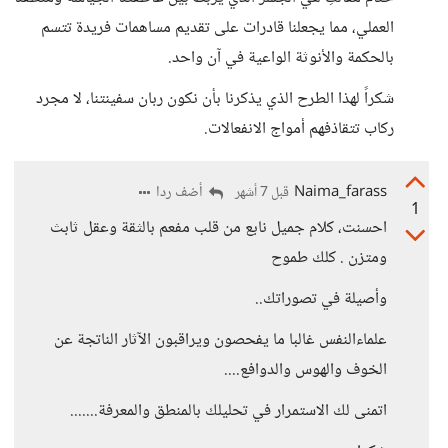
العملي، مما يجعلنا قادرات على تقديم مساهمات فريدة تتسم
بالحكمة والأنوثة الواعية في آن واحد.
شكراً لهذا الطرح الذي يذكرنا بأن نكون ربان سفينتنا، لا مجرد
ركاب تتقاذفهم أمواج الانفعالات.
Naima_farass
أضف ردا
قبل 7 أشهر
1
احسنت، كلام جميل نابع من قلب مفعم بالثقة وعقل ثابث
ومتزن . كلك طموح
وأصيلة في تصوراتك..
علماءالنفس غالبا ما يفحصون ويراقبون الآثار الناتجة عن
الخوف والهوس والدوافع....
اتمنى لك الاستمرار في تحليلك بالمنطق والمعرفة.......