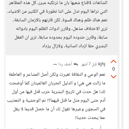
الشائعات لاقناع شعبها بان ما ترتكبه مبرر، كل هذه المظاهر
التي نراها اليوم تدل على اننا تطورنا في الكثير من الاشياء،
نعم هناك ظلم وهناك قسوة، لكن قارنهم بالازمان السابقة،
ترى الاختلاف مذهل، وقارن ادوات الظلم اليوم بادواته
سابقا، وقارن حدوده اليوم بحدوده سابقا، ترى ان العقل
البشري حقا ازداد انسانية، ولازال يزداد
kjhj
أضف ردا
قبل 7 أشهر
0
نعم الوعي و الثقافة تغيرت ولكن أصل المشاعر و العاطفة
ما زالت هي هي! و الدليل الحربان العالميتان كما أوضحت
لك! هل حدث في تاريخ البشرية حرب قتل فيها من أول
آدم حتى اليوم مثل ما قتل فيهما؟! ثم الوحشية و التعذيب
في السجون وغيرها تقول لك أن ما حصل قديما لا يقل
عما يحدث حديثا!