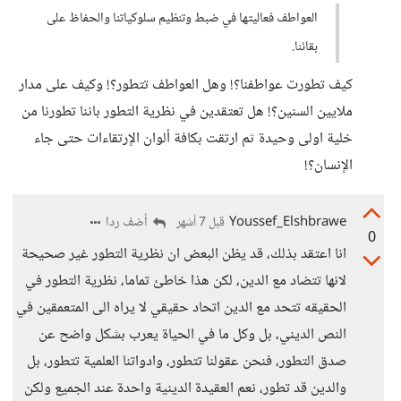
العواطف فعاليتها في ضبط وتنظيم سلوكياتنا والحفاظ على
بقائنا.
كيف تطورت عواطفنا؟! وهل العواطف تتطور؟! وكيف على مدار
ملايين السنين؟! هل تعتقدين في نظرية التطور باننا تطورنا من
خلية اولى وحيدة ثم ارتقت بكافة ألوان الإرتقاءات حتى جاء
الإنسان؟!
Youssef_Elshbrawe
أضف ردا
قبل 7 أشهر
0
انا اعتقد بذلك، قد يظن البعض ان نظرية التطور غير صحيحة
لانها تتضاد مع الدين، لكن هذا خاطئ تماما، نظرية التطور في
الحقيقه تتحد مع الدين اتحاد حقيقي لا يراه الى المتعمقين في
النص الديني، بل وكل ما في الحياة يعرب بشكل واضح عن
صدق التطور، فنحن عقولنا تتطور، وادواتنا العلمية تتطور، بل
والدين قد تطور، نعم العقيدة الدينية واحدة عند الجميع ولكن