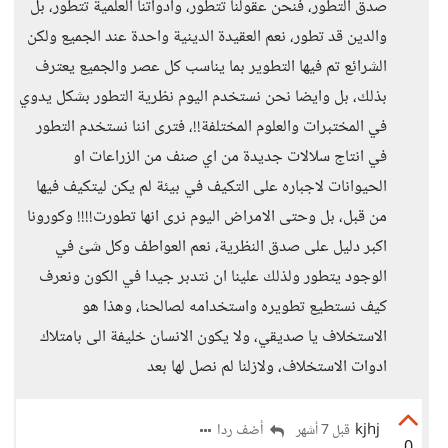
صدق التطور، فنحن عقولنا تتطور، وادواتنا العلمية تتطور، بل
والدين قد تطور، نعم العقيدة الدينية واحدة عند الجميع ولكن
الشرائع تم فيها التطوير بما يناسب كل عصر والجميع يعترف
بذلك، بل وايضا نحن نستخدم اليوم نظرية التطور بشكل يدوي
في المختبرات والعلوم المختلفة!!، فترى اننا نستخدم التطور
في انتاج سلالات جديدة من اي صنف من الزراعات او
الحيوانات لاجباره على التكيف في بيئة لم يكن ليتكيف فيها
من قبل، بل وحتى الامراض اليوم نرى انها تطورت!!!! وكورونا
اكبر دليل على صدق النظرية، نعم العواطف وكل شئ في
الوجود يتطور ولذلك علينا ان نتدبر جيدا في الكون ونعرف
كيف نستطيع تطويره واستخدامه لصالحنا، وهذا هو
الاستخلاف يا صديقي، ولا يكون الانسان خليفة الى بامتلاك
ادوات الاستخلاف، ولازلنا لم نصل لها بعد
kjhj
أضف ردا
قبل 7 أشهر