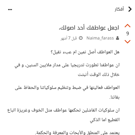
أفكار
اجعل عواطفك أحد اصولك،
9
Naima_farass
قبل 7 أشهر
هل العواطف أصل ثمين ام عبء ثقيل؟
ان عواطفنا تطورت تدريجيا على مدار ملايين السنين، و في
خلال ذلك الوقت أثبتت
العواطف فعاليتها في ضبط وتنظيم سلوكياتنا والحفاظ على
بقائنا.
ان سلوكيات الفاشلين تحكمها عواطف مثل الخوف وغريزة اتباع
القطيع اما الذكي
يعتمد على المنطق والأبحاث والمعرفة والحكمة.