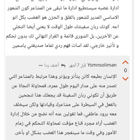
ادارة غضبه سيستطيع ادارة ما تبقى من المشاعر كون الشعور
الاساسي المدير للشعور بالقلق و الحزن هو الغضب بكل انو
اعه. كونك ربان سفينتك طول الوقت لا يعني أيضا التخلي
عن الآخرين، بل الشورى قائمة و القرار النهائي لك بدون تحكم
و تأثير خارجي، لقد اسات فهم ردي تماما صديقتي ياسمين
Ysmnsoliman
أضف ردا
قبل 7 أشهر
0
الإنسان بطبعه كائن يتأثر ويؤثر وهذا مرتبط بالمشاعر التي
تصدر منه على مدار اليوم طول عمره، فمحاولة النجاة عن
طريق أن تكوني ربان السفينة قد يجعلك هذا تنجحين
بالفعل في السيطرة على مشاعرك وقيادتها ولكن سيخلف
معه برود عاطفي، فما تقولين عنه أنه نضج من خلال إدارة
الغضب أراه مجرد قناع مؤقت لمحاولة التحكم في زمام
الأمور وفي وقت ما سينفجر هذا الغضب بشكل او بأخر،