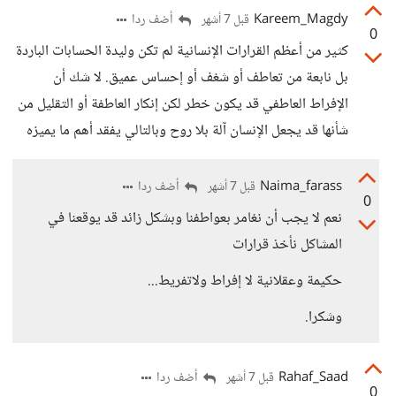
Kareem_Magdy
أضف ردا
قبل 7 أشهر
0
كثير من أعظم القرارات الإنسانية لم تكن وليدة الحسابات الباردة
بل نابعة من تعاطف أو شغف أو إحساس عميق. لا شك أن
الإفراط العاطفي قد يكون خطر لكن إنكار العاطفة أو التقليل من
شأنها قد يجعل الإنسان آلة بلا روح وبالتالي يفقد أهم ما يميزه
Naima_farass
أضف ردا
قبل 7 أشهر
0
نعم لا يجب أن نغامر بعواطفنا وبشكل زائد قد يوقعنا في
المشاكل نأخذ قرارات
حكيمة وعقلانية لا إفراط ولاتفريط...
وشكرا.
Rahaf_Saad
أضف ردا
قبل 7 أشهر
0