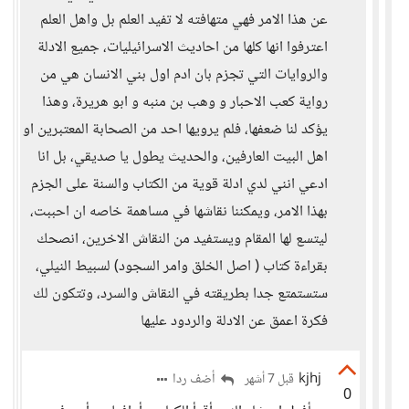
عن هذا الامر فهي متهافته لا تفيد العلم بل واهل العلم
اعترفوا انها كلها من احاديث الاسرائيليات، جميع الادلة
والروايات التي تجزم بان ادم اول بني الانسان هي من
رواية كعب الاحبار و وهب بن منبه و ابو هريرة، وهذا
يؤكد لنا ضعفها، فلم يرويها احد من الصحابة المعتبرين او
اهل البيت العارفين، والحديث يطول يا صديقي، بل انا
ادعي انني لدي ادلة قوية من الكتاب والسنة على الجزم
بهذا الامر، ويمكننا نقاشها في مساهمة خاصه ان احببت،
ليتسع لها المقام ويستفيد من النقاش الاخرين، انصحك
بقراءة كتاب ( اصل الخلق وامر السجود) لسبيط النيلي،
ستستمتع جدا بطريقته في النقاش والسرد، وتتكون لك
فكرة اعمق عن الادلة والردود عليها
kjhj
أضف ردا
قبل 7 أشهر
0