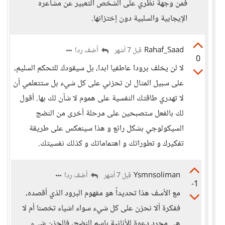
فمن وجهة نظري على الشخص التعبير عن مشاعره
الإيجابية والسلبية دون إختزانها.
Rahaf_Saad
أضف ردا
قبل 7 أشهر
0
لا لن يخلف برودا عاطفيا ابدا، بل سيقودك للتحكم السليم،
على سبيل المثال لن تحزني على كل شيء بل ستتعلمي أن
لا تهدري طاقتك النفسية على هموم لا شأن لك بها. أقول
لك بالفعل ستصبحين على مرحلة أخرى من النضج
السيكولوجي بشكل رائع و هذا سينعكس على طريقة
تفكيرك و تطوراتك و اهتماماتك و كذلك نفسيتك.
Ysmnsoliman
أضف ردا
قبل 7 أشهر
-1
مع الأسف هذا تحديداً هو مفهوم البرود الذي أقصده،
ففكرة ألا نحزن على كل شيء سواء اشياء تخصنا أم لا
هي مجرد دعوة للأنانية بإسم النضج، فالحزن شيء