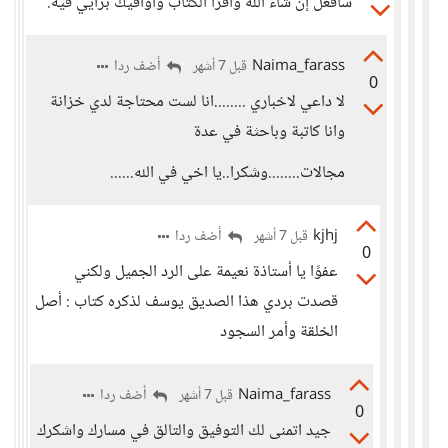
سأفعل إن شاء الله وأقرأ الكتاب وأوافيك برأيي فيه.
Naima_farass
أضف ردا
قبل 7 أشهر
0
لا داعي لاخباري ........انا لست محتاجة لدي خزانة
وانا كاتبة وباحثة في عدة
مجالات........وشكرا..يا اخي في الله......
kjhj
أضف ردا
قبل 7 أشهر
0
عفوًا يا أستاذة نعيمة على الرد الجميل ولكني
قصدت بردي هذا الصديق يوسف لذكره كتاب : أصل
الخلقة وأمر السجود
Naima_farass
أضف ردا
قبل 7 أشهر
0
جيد اتمنى لك التوفيق والتالق في مسارك واشكرك