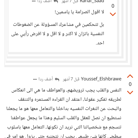
Rahaf_Saad
أضف ردا
قبل 7 أشهر
0
لا اقول الصرامة يا ياسمين!
بل تتحكمين في مشاعرك المسؤولة عن الضغوطات
النفسية باتزان لا اكثر و لا اقل و لا افرض رأيي على
احد.
Youssef_Elshbrawe
أضف ردا
قبل 7 أشهر
0
النفس والقلب يجب ترويضهم، والعواطف ما هي الى انعكاس
لطريقه تفكير عقولنا، اعتقد ان القراءه المستمره والتثقف
والبحث عن الثغرات النفسيه بداخلنا والتعامل معها هو ما يجعلنا
نستطيع ان نصل للعقل والقلب السليم وهذا ما يجعل عواطفنا
تنسجم مع شخصياتنا التي نريد ان نكونها، التعامل معها باسلوب
سطحي كانها شئ طبيعي يجب ان نتجنبه حتى يزول هو امر في