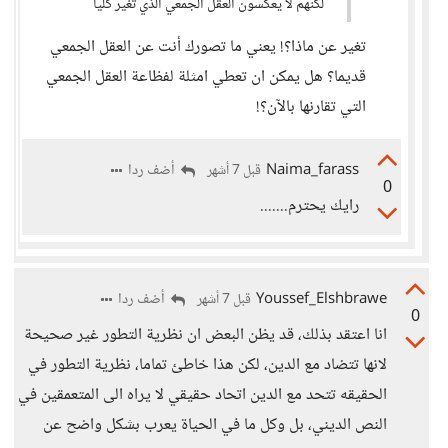
لكنهم لا يعكسون العقل الجمعي الذي تغير كليا
تغير عن ماذا؟! يعني ما تصورك أنت عن العقل الجمعي
قديما؟ هل يمكن ان تعطي امثلة لفظاعة العقل الجمعي
التي تقارنها بالآن؟!
Naima_farass
أضف ردا
قبل 7 أشهر
0
رايك يحترم.......
Youssef_Elshbrawe
أضف ردا
قبل 7 أشهر
0
انا اعتقد بذلك، قد يظن البعض ان نظرية التطور غير صحيحة
لانها تتضاد مع الدين، لكن هذا خاطئ تماما، نظرية التطور في
الحقيقه تتحد مع الدين اتحاد حقيقي لا يراه الى المتعمقين في
النص الديني، بل وكل ما في الحياة يعرب بشكل واضح عن