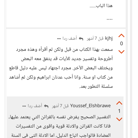
هذا الباب.....
....
kjhj
أضف ردا
قبل 7 أشهر
0
سمعت بهذا الكتاب من قبل ولكن لم أقرأه وهذه مجرد
أطروحة وتفسير جديد للأيات قد يتفق معه البعض
ويختلف البعض الآخر. مجرد اجتهاد ليس عليه دليل قاطع
من كتاب او سنة. وانا أحب عدنان ابراهيم ولكن لم أشاهد
سلسلة التطور بعد.
Youssef_Elshbrawe
أضف ردا
قبل 7 أشهر
1
التفسير الصحيح يفرض نفسه بالقرائن التي يعتمد عليها،
فاذا كانت القرائن والادلة قوية واقوى من التفسيرات
المضادة فالواجب اتباع الدليل، اما الادلة التي في السنة