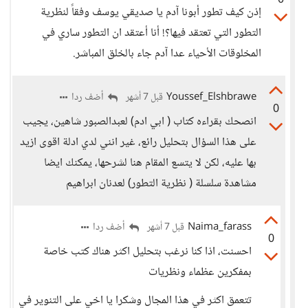
0
إذن كيف تطور أبونا آدم يا صديقي يوسف وفقاً لنظرية
التطور التي تعتقد فيها؟! أنا أعتقد ان التطور ساري في
المخلوقات الأحياء عدا آدم جاء بالخلق المباشر.
Youssef_Elshbrawe
أضف ردا
قبل 7 أشهر
0
انصحك بقراءه كتاب ( ابي ادم) لعبدالصبور شاهين، يجيب
على هذا السؤال بتحليل رائع، غير انني لدي ادلة اقوى ازيد
بها عليه، لكن لا يتسع المقام هنا لشرحها، يمكنك ايضا
مشاهدة سلسلة ( نظرية التطور) لعدنان ابراهيم
Naima_farass
أضف ردا
قبل 7 أشهر
0
احسنت، اذا كنا نرغب بتحليل اكثر هناك كتب خاصة
بمفكرين عظماء ونظريات
تتعمق اكثر في هذا المجال وشكرا يا اخي على التنوير في