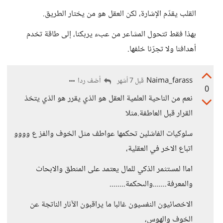
القلب يقدّم الإشارة، لكن العقل هو من يختار الطريق.
بهذا فقط تتحول المشاعر من عبء يربكنا، إلى طاقة تخدم
أهدافنا ولا تجرّنا خلفها.
Naima_farass
أضف ردا
قبل 7 أشهر
0
نعم من الناحية العلمية العقل هو الذي يقرر هو الذي يتخذ
القرار قبل العاطفة.مثلا
سلوكيات الفاشلين تحكمها عواطف مثل الخوف والفز ع وووو
اتباع الاخر في العقلية،
اماا لمستثمر الذكي للمال يعتمد على المنطق والابحاث
والمعرفة.......والىحكمة........
الاخصائيون النفسيون غالبا ما يراقبون الآثار الناتجة عن
الخوف والهوس،