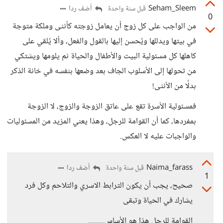
Seham_Sleem
أضف ردا
قبل سنة واحدة
0
من الواجب على كل زوج أن يعامل زوجته كأنثى وملكة متوجة
في بيتها ويدللها ويُحسن إليها بالقول والفعل، وألا يُلقي على
كاهلها كل مسئولية البيت والأطفال والحياة ثم يلومها ويشتكي
من تحولها إلى الأسلوب الجاف بعد وضعها بنفسه في خانة الذكر
بدلًا من الأنثى!
فمسئولية الأسرة تقع على عاتق الزوجة والزوج، لا الزوجة
بمفردها، كما أن القوامة للرجل، وهذا يعني المزيد من المسئوليات
والواجبات عليه لا العكس.
Naima_farass
أضف ردا
قبل سنة واحدة
1
صحيح، يجب أن يكون الترابط الاسري والتلاحم وكل فرد
يشارك في الحياة وتبقى
القوامة للرجل هذا هو الأساس........