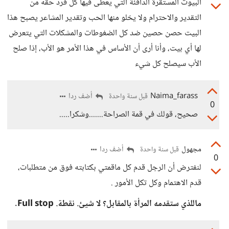
البيوت المستقرة الدافئة التي يعطى فيها كل فرد حقه من
التقدير والاحترام ولا يخلو منها الحب وتقدير المشاعر يصبح هذا
البيت حصن حصين ضد كل الضغوطات والمشكلات التي يتعرض
لها أي بيت، وأنا أرى أن الأساس في هذا الأمر هو الأب، إذا صلح
الأب سيصلح كل شيء
Naima_farass
أضف ردا
قبل سنة واحدة
0
صحيح، قولك في قمة الصراحة.......وشكرا.....
مجهول
أضف ردا
قبل سنة واحدة
0
لنفترض أن الرجل قدم كل ماقمتي بكتابته فوق من متطلبات،
قدم الاهتمام وكل تكل الأمور .
ماللذي ستقدمه المرأة بالمقابل؟ لا شيئ. نقطة. Full stop.