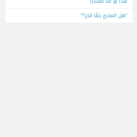
ماذا لو عاد معتذراً
"هل العاديّ حقًا مُخزٍ؟"