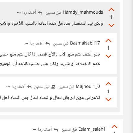
Hamdy_mahmouds
أضف ردا
قبل سنتين
1
ولكن ليد استفسار هنا، هل هذه العادة بالنسبة للأخوة والأ
BasmaNabil17
أضف ردا
قبل سنتين
1
نعم أعتقد يتم منع الأب والأخ فقط، إذا كان يتم منع جم
عدم الاختلاط أو شيء، ولكن على حسب كلامه أن الجميع يح
Majhoul1_0
أضف ردا
قبل سنتين
قبل سنتين
1
الاعراس هون الرجال لحال والنساء لحال بس النساء اهل
Eslam_salah1
أضف ردا
قبل سنتين