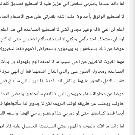
لما دائما عندما يخبرني شخص اني عزيز عليه لا استطيع تصديق كلما
لا استطيع الوثوق بأحد ولا املك الثقة بقدرتي على منح الاهتمام الصا
اعلم ان المي تافه وغير مجدي لكني لا استطيع المساعدة في هذا اعلم 
اود ان يستخف احد بألمي ولكني لا استخف بآلام الاخرين حتى لو كان أل
عوضا عن ذلك يستخفون به ويبدؤون باستعراض آلامهم فقط ليخبرو
مهما اخبرت الاخرين عن المي لسبب ما لا اعتقد انهم يفهمونه بل بد
المساعدة ومحاولة العثور على والدي اللذان اضعتهما فما ان انهي سر
فقدت الامل بالعثور عليهما او تلقي المساعدة لذا قررت اني سأغلق فم
عوضا عن محاولة شفاء جروحي التي لا تلتئم سأتجاهلها وامضي قدما 
حاولت وبحثت عن طريقة لوقف النزيف لكن لا جدوى لذا سأتجاهلها فق
أيضا فقط كسابقتها حتى لو دمرني هذا وهشم روحي الهشة واسقم قل
لما دائما ما افكر بالموت لا افهم رغبتي المستميتة للحصول عليه فانا