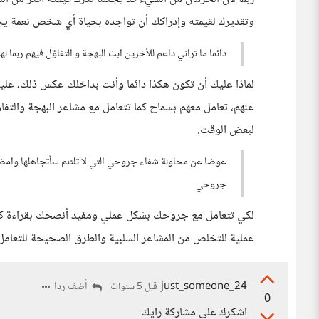
وتقديرك لقيمته وإدراكك أن تواجده بحياة أي شخص نعمة يجعل
دائما ما تراني داعم للأخرين ابث البهجة و التفاؤل فيهم ربما له
لماذا عليك أن تكون هكذا دائما وأنت بداخلك عكس ذلك، ع
عنهم، تعامل معهم بسماح كما تتعامل مع مشاعر البهجة والتفاؤ
لبعض الوقت.
عوضا عن محاولة شفاء جروحي التي لا تلتئم سأتجاهلها وامضي
جروحي
لكي تتعامل مع جروحك بشكل عملي ومفيد أنصحك بقراءة كتاب
عملية للتخلص من المشاعر السلبية والطرق الصحيحة للتعامل 
just_someone_24
أضف ردا
قبل 5 سنوات
0
اشكرك على مشاركة رايك