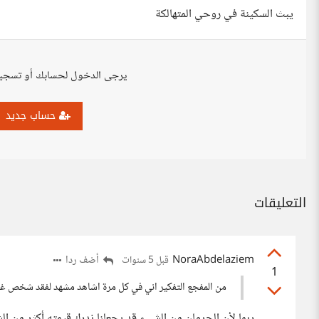
يبث السكينة في روحي المتهالكة
يرجى الدخول لحسابك أو تسجي
حساب جديد
التعليقات
NoraAbdelaziem
أضف ردا
قبل 5 سنوات
1
من المفجع التفكير اني في كل مرة اشاهد مشهد لفقد شخص غز
ربما لأن الحرمان من الشيء قد يجعلنا ندرك قيمته أكثر م