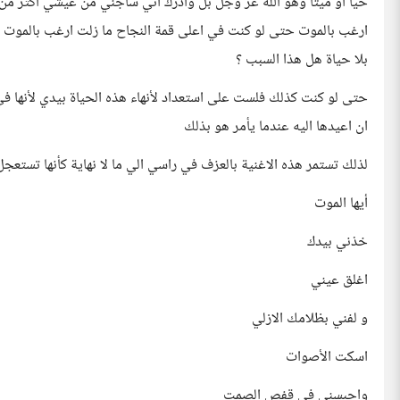
حيا او ميتا وهو الله عز وجل بل وادرك اني ساجني من عيشي اكثر من 
ارغب بالموت حتى لو كنت في اعلى قمة النجاح ما زلت ارغب بالموت لما
بلا حياة هل هذا السبب ؟
حتى لو كنت كذلك فلست على استعداد لأنهاء هذه الحياة بيدي لأنها في
ان اعيدها اليه عندما يأمر هو بذلك
لذلك تستمر هذه الاغنية بالعزف في راسي الي ما لا نهاية كأنها تستعجل
أيها الموت
خذني بيدك
اغلق عيني
و لفني بظلامك الازلي
اسكت الأصوات
واحبسني في قفص الصمت