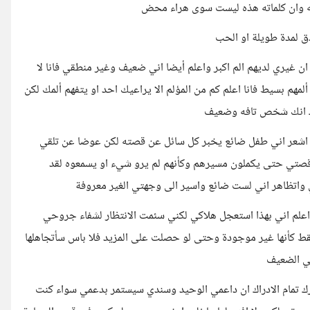
ته وان كلماته هذه ليست سوى هراء محض
دق لمدة طويلة او الحب
ان غيري لديهم الم اكبر واعلم أيضا اني ضعيف وغير منطقي فانا لا
مهم بسيط فانا اعلم كم من المؤلم الا يراعيك احد او يتفهم ألمك لكن
ك انك شخص تافه وضعيف
أت اشعر اني طفل ضائع يخبر كل سائل عن قصته لكن عوضا عن تلقي
د قصتي حتى يكملون مسيرهم وكأنهم لم يرو شيء او يسمعوه لقد
ي واتظاهر اني لست ضائع واسير الى وجهتي الغير معروفة
اعلم اني بهذا استعجل هلاكي لكني سئمت الانتظار لشفاء جروحي
ط كأنها غير موجودة وحتى لو حصلت على المزيد فلا باس سأتجاهلها
بي الضعيف
 ادرك تمام الادراك ان داعمي الوحيد وسندي سيستمر بدعمي سواء كنت