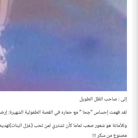
إلى : صاحب الظل الطويل
لقد فهمت إحساس “جحا ” مع حماره في القصة الطفولية الشهيرة: إرضاء
وللأمانة هو شعور صعب تماما كأن تشتري لمن تحب (غزل البنات)تهديه 
مصنوع من سكر !!!