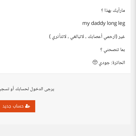
مارأيك بهذا ؟
my daddy long leg
غير (ارحمي أعصابك ، لاتبالغي ، لاتتأثري )
بما تنصحني ؟
الحائرة: جودي 🥺
يرجى الدخول لحسابك أو تسجي
حساب جديد