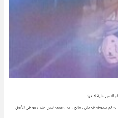
 الناس غاية لاتدرك
له ثم يتذوقه ف يقل : مالح ، مر ، طعمه ليس حلو وهو في الأصل