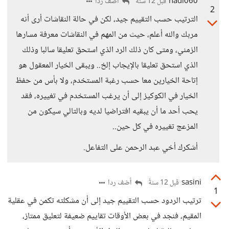
hadi060
أضف ردا
قبل 12 سنةً
2
الترتيب حسب التقييم جيد، لكن في حالة النقاشات أرى أنه
مربك والله أعلم، حيث من المهم في النقاشات معرفة مسارها
الزمني، ومتى كان ذلك الرد الذي استحق تعليقا سالبا وذلك
الذي استحق تعليقا بالإيجاب إلخ.. ويبقى الخيار المعقول هو
إتاحة الخيارين معا حسب رغبة المستخدم، ولا بأس من حفظ
الخيار في الكوكيز إلى أن يرغب المستخدم في تغييره، فقد
يحب أحد ما أن يبقيه افتراضيا لديه وبالتالي سيكون من
المزعج تغييره في كل حين..
أشكرك أخي عبد الرحمن على التفاعل.
sasini
أضف ردا
قبل 12 سنةً
1
ترتيب الردود حسب التقييم جيد إلى أن مشكلته تكمن في عقلية
المقيم، فنجد في بعض الأوقات تقاييم ضعيفة لتعليق ممتاز،