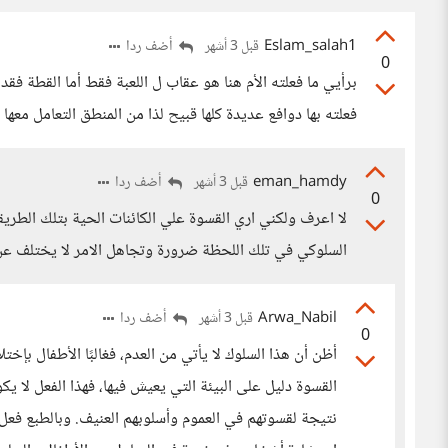
Eslam_salah1
أضف ردا
قبل 3 أشهر
0
برأيي ما فعلته الأم هنا هو عقاب ل اللعبة فقط أما القطة ف
فعلته بها دوافع عديدة كلها قبيح لذا من المنطق التعامل معها
eman_hamdy
أضف ردا
قبل 3 أشهر
0
لا اعرف ولكني اري القسوة علي الكائنات الحية بتلك الطري
السلوكي في تلك اللحظة ضرورة وتجاهل الامر لا يختلف 
Arwa_Nabil
أضف ردا
قبل 3 أشهر
0
أظن أن هذا السلوك لا يأتي من العدم، فغالبًا الأطفال بإ
القسوة دليل على البيئة التي يعيش فيها، فهذا الفعل لا يك
نتيجة لقسوتهم في العموم وأسلوبهم العنيف. وبالطبع فعل 