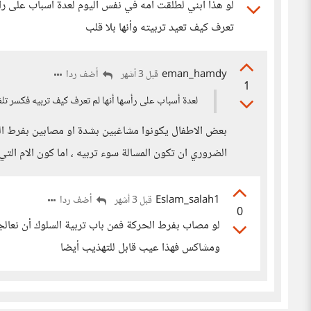
لو هذا ابني لطلقت أمه في نفس اليوم لعدة أسباب على رأسه
تعرف كيف تعيد تربيته وأنها بلا قلب
eman_hamdy
أضف ردا
قبل 3 أشهر
1
لعدة أسباب على رأسها أنها لم تعرف كيف تربيه فكسر تلف
بعض الاطفال يكونوا مشاغبين بشدة او مصابين بفرط ا
الضروري ان تكون المسالة سوء تربيه ، اما كون الام الت
Eslam_salah1
أضف ردا
قبل 3 أشهر
0
لو مصاب بفرط الحركة فمن باب تربية السلوك أن نعالج
ومشاكس فهذا عيب قابل للتهذيب أيضا