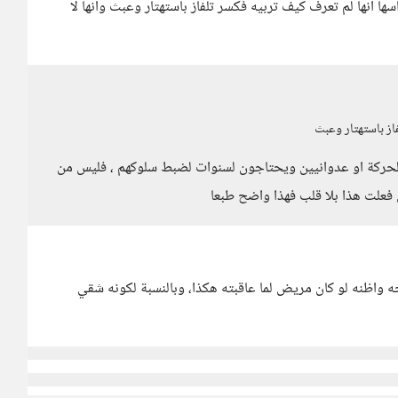
ا أنها لم تعرف كيف تربيه فكسر تلفاز باستهتار وعبث وأنها لا
از باستهتار وعبث
لحركة او عدوانيين ويحتاجون لسنوات لضبط سلوكهم ، فليس من
ي فعلت هذا بلا قلب فهذا واضح طبعا
ه واظنه لو كان مريض لما عاقبته هكذا، وبالنسبة لكونه شقي