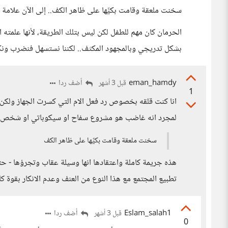
سخنت ملعقة وقامت بكيِّها على ظاهر الكف.. إلى الآن علام
الحرمان كان مهم للطفل لكن ليس بتلك الطريقة، لأنها علمته ا
بشكل تدريجي وبالمجهود المكثف.. لكننا نستسهل فنضرب ونك
eman_hamdy
أضف ردا
قبل 3 أشهر
1
انا كنت قلقه بخصوص رد فعل الام التي كسرت الجهاز ولكن 
لمجرد انه غاضب هو مشروع سفاح او سيكوباتي او شخص يق
سخنت ملعقة وقامت بكيِّها على ظاهر الكف
هذه جريمة كاملة واعتقادها انها وسيلة عقاب وتجرؤها - ح
تطبيع المجتمع مع هذا النوع من العنف وعدم الانكار بقوة كا
Eslam_salah1
أضف ردا
قبل 3 أشهر
0