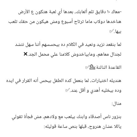
-معاك ١٠ دقايق تلم ألعابك، بعدها أي لعبة هتكون ع الأرض
هناخدها دولاب ماما ترتاح أسبوع ومش هيكون من حقك تلعب
بيها.✅️
لما بنقعد نزيد ونعيد في الكلام ده بيحسسهم أننا سهل نتشد
لجدال معاهم، ومابياخدوش كلامنا علي محمل الجد.❌️
القاعدة الثالثة:💁✅️
هنديله اختيارات، لما بنعمل كده الطفل بيحس أنه القرار في ايده
وده بيخليه أهدي و أقل عِند.✅️
مثال:
بنزور ناس أصدقاء وابنك بيلعب مع ولادهم، مش فجأة تقولي
ياللا عشان هنروح، قبلها بنص ساعة قوليله: