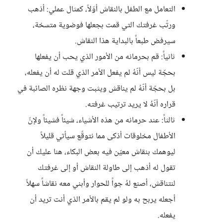
التعامل مع الطفل بالنقاش أوّلاً، كمثال عملي: أذهب
ورتّب غرفتك التي قمت بجعلها فوضوية متسخة،
سيرفض طبعاً بالبداية هذا النقاش.
ثانياً: قم بحرمانه من الأمور الذي يحب أن يفعلها
بحجّة ليس أنّهُ لم يفعل الأمر الذي قلت له أن يفعله،
بل بحجّة أنّهُ لم يناقش ويثبت وجهة نظره الصائبة في
قراره أنّهُ لا يريد ترتيب غرفته.
ثالثاً: عند حرمانه من هذه الأشياء، شيئاً فشيئاً ولإنّ
الأطفال مخلوقات أذكى مما نتوقّع سيأتي قليلاً
ليوهمك بنقاش معيّن فيه بعض البكاء، هنا عليك أن
تقول له أذهب إلى طاولة النقاش أو إلى غرفتك
لنتناقش، أصنع لهُ جواً للحوار وأبني معه نقاشاً سهلاً
أجعله يربح به ولو لم يقم بالأمر الذي أنت تريد أن
يفعله.