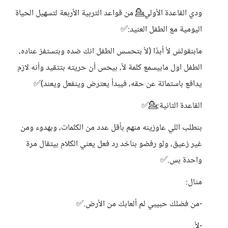
ودي القاعدة الأولي💁 من قواعد التربية الأربعة لتسهيل الحياة
اليومية مع الطفل العنيد:✅️
مابنقولش لأ أبدًا (لأ بتحسس الطفل انك ضده وبتستفز عناده،
الطفل اول مابيسمع كلمة لأ، بيحس أن حريته بتتقيد وأنه لازم
يدافع باستماتة عن حقه، فيبدأ يعترض وينفعل ويعند)✅️
القاعدة التانية:💁✅️
بنطلب اللي عاوزينه منهم بأقل عدد من الكلمات، وبهدوء ومن
غير زعيق، ولو رفضو بناخد رد فعل يعني الكلام بيتقال مرة
واحدة بس.✅️
مثال:
-من فضلك حبيبي لم ألعابك من الأرض.✅
-لأ.