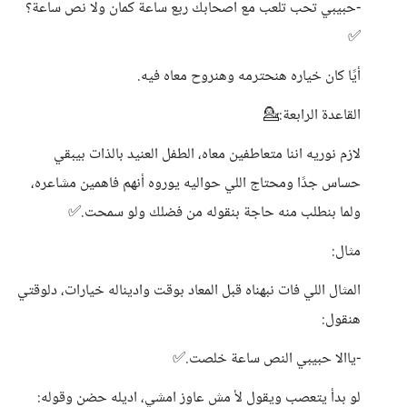
-حبيبي تحب تلعب مع اصحابك ربع ساعة كمان ولا نص ساعة؟
✅
أيًا كان خياره هنحترمه وهنروح معاه فيه.
القاعدة الرابعة:💁
لازم نوريه اننا متعاطفين معاه، الطفل العنيد بالذات بيبقي
حساس جدًا ومحتاج اللي حواليه يوروه أنهم فاهمين مشاعره،
ولما بنطلب منه حاجة بنقوله من فضلك ولو سمحت.✅
مثال:
المثال اللي فات نبهناه قبل المعاد بوقت واديناله خيارات، دلوقتي
هنقول:
-ياالا حبيبي النص ساعة خلصت.✅
لو بدأ يتعصب ويقول لأ مش عاوز امشي، اديله حضن وقوله: