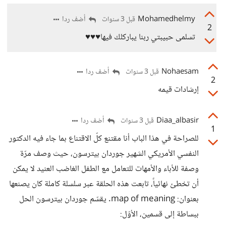
Mohamedhelmy
أضف ردا
قبل 3 سنوات
2
تسلمى حبيبتي ربنا يباركلك فيها♥️♥️♥️
Nohaesam
أضف ردا
قبل 3 سنوات
2
إرشادات قيمه
Diaa_albasir
أضف ردا
قبل 3 سنوات
1
للصراحة في هذا الباب أنا مقتنع كلّ الاقتناع بما جاء فيه الدكتور
النفسي الأمريكي الشهير جوردان بيترسون، حيث وصف مرّة
وصفة للأباء والأمهات للتعامل مع الطفل الغاضب العنيد لا يمكن
أن تخطئ نهائياً، تابعت هذه الحلقة عبر سلسلة كاملة كان يصنعها
بعنوان: map of meaning. يقسّم جوردان بيترسون الحل
ببساطة إلى قسمين، الأوّل: