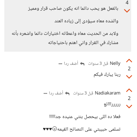
4
بالفعل هو يحب دائما انه يكون صاحب قرار ومميز
والشده معاه سيؤدى إلى زياده العند
ولابد من الحديث معاه واعطائه اختيارات دائما واشعره بأنه
مشارك في القرار واني اهتم باحتياجاته
Nelly
أضف ردا
قبل 3 سنوات
2
ربنا يبارك فيكم
Nadiakaram
أضف ردا
قبل 3 سنوات
2
رررررااائع
فعلا ده اللى بيحصل بنتي عنيده جدااااا
تسلمى حبيبتي على النصائح القيمه🌝♥️♥️♥️