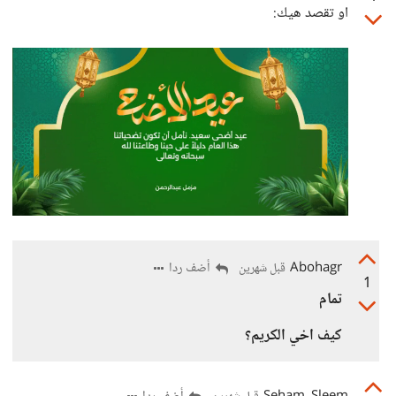
او تقصد هيك:
Abohagr
أضف ردا
قبل شهرين
1
تمام
كيف اخي الكريم؟