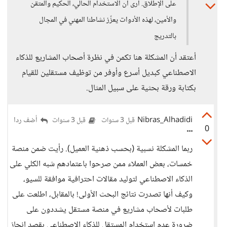
على الإطلاق. أرى أن الاستخدام الحالي، الحكيم والمتقن
والأمين، لهذه الأدوات يعزّز نشاطنا المهني في المجال
بالتدريج
أعتقد أن المشكلة هنا تكمن في نظرة أصحاب المشاريع للذكاء
الاصطناعي كبديل أسرع وأوفر من توظيف مستقلين للقيام
بكتابة ورقة بحثية على سبيل المثال.
Nibras_Alhadidi
أضف ردا
قبل 3 سنوات
قبل 3 سنوات
0
ربما المشكلة نسبية (بحسب ذهنية العميل). رأيت ضمن منصة
خمسات، بعض العملاء ممن صرحوا باعتمادهم شبه الكلي على
الذكاء الاصطناعي لتوليد مقالات احترافية موافقة للسيو،
وكيف أنها تصدرت نتائج البحث الأولى! بالمقابل، اطلعت على
طلبات لأصحاب مشاريع في منصة مستقل يشددون على
ضرورة عدم استخدام المستقل للذكاء الاصطناعي بقصد إنجاز