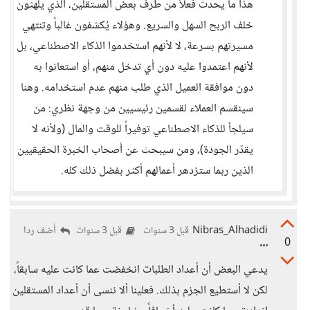
هذا ما يحدث فعلاً من طرف بعض المستقلين، الذي يلهثون
خلف الربح السهل والسريع. وهؤلاء يُكشفون غالباً وتنتهي
مسيرتهم بسرعة، لا لأنهم استخدموا الذكاء الاصطناعي، بل
لأنهم اعتمدوا عليه دون أي تدخل منهم، أو استعانوا به
دون موافقة العميل الذي طلب منهم عدم استخدامه. وهنا
سينقسم العملاء لقسمين رئيسيين من وجهة نظري: من
سيلجأ للذكاء الاصطناعي توفيراً للوقت والمال (ولأنه لا
يقدّر الجودة)، ومن سيبحث عن أصحاب الخبرة الحقيقيين
الذين ربما ستزدهر أعمالهم أكثر بفضل ذلك كله.
Nibras_Alhadidi
أضف ردا
قبل 3 سنوات
قبل 3 سنوات
0
يدعي البعض أن أعداد الطلبات انخفضت عما كانت عليه سابقاً،
لكن لا أستطيع الجزم بذلك. فعلينا ألا ننسى أن أعداد المستقلين