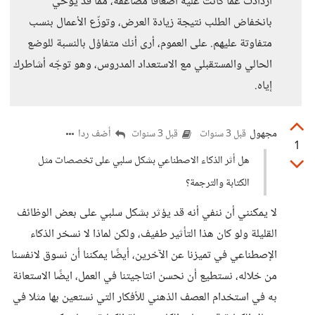
ازدادت عما كانت عليه أضعافاً مضاعفة، مما قد يوحي
بانخفاض الطلب نتيجة زيادة العرض، وتوزّع الأعمال بنسب
متفاوتة عليهم. على العموم، أرى أنك متفاؤل بالنسبة للوضع
الحالي والمستقبلي مع الاستعداد المدروس، وهو توجّه أشاطرك
إياه.
مجهول
أضف ردا
قبل 3 سنوات
قبل 3 سنوات
1
هل أثر الذكاء الاصطناعي بشكل سلبي على تخصصات مثل
الكتابة والترجمة؟
لا يمكنني أن ننفي أنه قد يؤثر بشكل سلبي على بعض الوظائف
القليلة ولو كان هذا التأثير طفيف، ولكن لماذا لا نسخر الذكاء
الإصطناعي في تميزنا عن الآخرين، أيضًا يمكننا أن نسوق لانفسنا
من خلاله، نستطيع أن نحسن انتاجيتنا في العمل، ايضًا الاستعانة
به في استخدام العصف الذهني للأفكار التي نستعين بها مثلا في