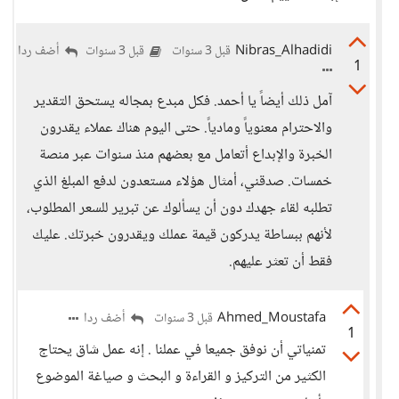
Nibras_Alhadidi
أضف ردا
قبل 3 سنوات
قبل 3 سنوات
1
آمل ذلك أيضاً يا أحمد. فكل مبدع بمجاله يستحق التقدير
والاحترام معنوياً ومادياً. حتى اليوم هناك عملاء يقدرون
الخبرة والإبداع أتعامل مع بعضهم منذ سنوات عبر منصة
خمسات. صدقني، أمثال هؤلاء مستعدون لدفع المبلغ الذي
تطلبه لقاء جهدك دون أن يسألوك عن تبرير للسعر المطلوب،
لأنهم ببساطة يدركون قيمة عملك ويقدرون خبرتك. عليك
فقط أن تعثر عليهم.
Ahmed_Moustafa
أضف ردا
قبل 3 سنوات
1
تمنياتي أن نوفق جميعا في عملنا . إنه عمل شاق يحتاج
الكثير من التركيز و القراءة و البحث و صياغة الموضوع