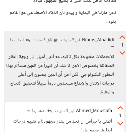
مقالات خاص لذلك حتى لا يضيع المجهود هباءا.
نحن مازلنا في البداية و يبدو بأن الذكاء الإصطناعي هو القادم
بقوة .
Nibras_Alhadidi
أضف ردا
قبل 3 سنوات
قبل 3 سنوات
1
الاحتمالات مفتوحة بكل تأكيد، مع أنني أميل إلى وجهة النظر
المتفائلة بخصوص الأمر. لا شك أن كثيراً من المهن ستتأثر بهذا
التطور التكنولوجي، لكن أظن أن الذين يصلون إلى أعلى
درجات الإتقان والإبداع سيجدون دوماً سبيلاً لتحقيق النجاح
والوفرة.
Ahmed_Moustafa
أضف ردا
قبل 3 سنوات
1
أتمنى يا نبراس أن نجد من يقدر مجهودنا و تقييم درجات
إبداعنا تقييم عادل.