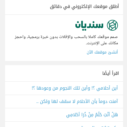
أطلق موقعك الإلكتروني في دقائق
صمم موقعك كاملا بالسحب والإفلات بدون خبرة برمجية، واحجز
مكانك على الإنترنت.
أنشئ موقعك الآن
اقرأ أيضًا
أين أحلامي ؟! وأين تلك النجوم من وعودها ؟!
آمنت دوماً بأن الأحلام لا سقف لها ولكن ..
هَلْ أَنْتِ حُلْمٌ مِنْ ذُرَا أَحْلامِي