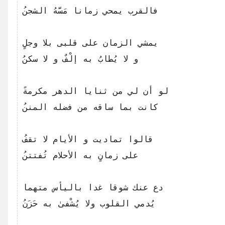
يمشي الزمان على قلبى بلا وجلٍ

و لا يُطابُ به إلْفٌ و لا سكنُ

لو أن لي من ثنايا الدهر مكرمةً

قالوا تماديت و الأيام لا تقفُ

دع عنك شوقا غدا باليأس متهما

يُدمي القلوب ولا يُشْفىٰ به حَزَنُ
