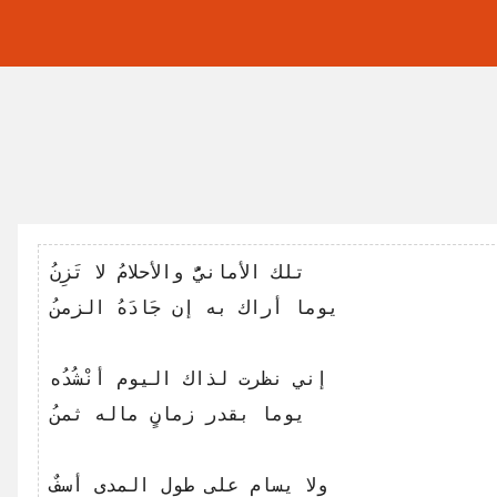
تلك الأمانيُّ والأحلامُ لا تَزِنُ

إني نظرت لذاك اليوم أنْشُدُه

ولا يسام على طول المدى أسفٌ
