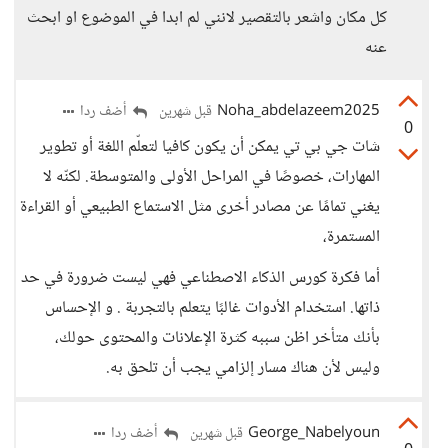
كل مكان واشعر بالتقصير لانني لم ابدا في الموضوع او ابحث
عنه
Noha_abdelazeem2025
أضف ردا
قبل شهرين
0
شات جي بي تي يمكن أن يكون كافيا لتعلّم اللغة أو تطوير
المهارات، خصوصًا في المراحل الأولى والمتوسطة. لكنّه لا
يغني تمامًا عن مصادر أخرى مثل الاستماع الطبيعي أو القراءة
المستمرة،
أما فكرة كورس الذكاء الاصطناعي فهي ليست ضرورة في حد
ذاتها. استخدام الأدوات غالبًا يتعلم بالتجربة . و الإحساس
بأنك متأخر اظن سببه كثرة الإعلانات والمحتوى حولك،
وليس لأن هناك مسار إلزامي يجب أن تلحق به.
George_Nabelyoun
أضف ردا
قبل شهرين