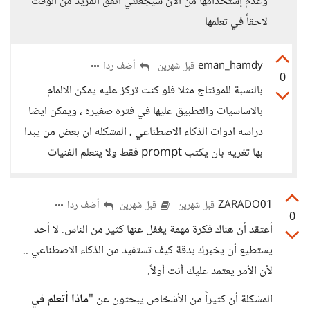
وعدم إستخدامها من الأن سيجعلني أنفق المزيد من الوقت
لاحقاً في تعلمها
eman_hamdy
أضف ردا
قبل شهرين
0
بالنسبة للمونتاج مثلا فلو كنت تركز عليه يمكن الالمام
بالاساسيات والتطبيق عليها في فتره صغيره ، ويمكن ايضا
دراسه ادوات الذكاء الاصطناعي ، المشكله ان بعض من يبدا
بها تغريه بان يكتب prompt فقط ولا يتعلم الفنيات
ZARADO01
أضف ردا
قبل شهرين
قبل شهرين
0
أعتقد أن هناك فكرة مهمة يغفل عنها كثير من الناس. لا أحد
يستطيع أن يخبرك بدقة كيف تستفيد من الذكاء الاصطناعي ..
لأن الأمر يعتمد عليك أنت أولاً.
المشكلة أن كثيراً من الأشخاص يبحثون عن "
ماذا أتعلم في