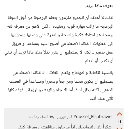
يعرف ماذا يريد.
لذلك لا أعتقد أن الجميع ملزمون بتعلم البرمجة من أجل النجاة.
البرمجة ما زالت مهارة قوية ومفيدة .. لكن الأهم من معرفة لغة
برمجة هو امتلاك فكرة واضحة والقدرة على وصفها وتحويلها
إلى خطوات. الذكاء الاصطناعي أصبح أشبه بمساعد أو فريق
عمل صغير .. لكنه لا يستطيع أن يقرر بدلاً منك ماذا تريد أن تبني
أو تكتب أو تتعلم.
بالنسبة للكتابة والمونتاج وتعلم اللغات .. فالذكاء الاصطناعي
يستطيع أن يكون معلماً ومراجعاً ومحرراً ومساعداً في العصف
الذهني. لكنه يظل أداة. أما الاتجاه والهدف والرؤية .. فهذه كلها
تأتي منك أنت.
Youssef_Elshbrawe
أضف ردا
قبل شهرين
0
شكراً لك ولنصائحك، إذاً ساحاول مناقشته ومعرفة كيف