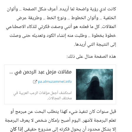
كانت لدي رؤية واضحة لما أريده. أعرف شكل الصفحة .. وألوان
الخلفية .. وألوان الخطوط .. ونوع الخط .. وطريقة عرض
المقالات. كل ما فعلته هو أنني وصفت فكرتي للذكاء الاصطناعي
خطوة بخطوة .. وطلبت منه إنشاء الكود وتعديله حتى وصلت
إلى النتيجة التي أريدها.
هذه الصفحة مثال على ذلك:
مقالات مزمل عبد الرحمن في ما وراء الطبيعة, قصص رعب, موقع متخصص في الظواهر...
pa.almuzammel.info
استكشف أجمل مؤلفات الرعب العربية في
مختلف المجالات.
قبل سنوات كان تنفيذ شيء كهذا يتطلب البحث عن مبرمج أو
تعلم البرمجة لأشهر. اليوم أصبح بإمكان شخص لا يعرف البرمجة
إلا بشكل محدود أن يحول فكرته إلى مشروع حقيقي
إذا كان