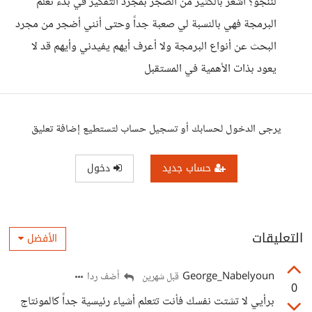
لننجو؟ أشعر بالكثير من الضجر بمجرد التفكير في بدء تعلم
البرمجة فهي بالنسبة لي صعبة جداً وحتى أنني أضجر من مجرد
البحث عن أنواع البرمجة ولا أعرف أيهم يفيدني وأيهم قد لا
يعود بذات الأهمية في المستقبل
يرجى الدخول لحسابك أو تسجيل حساب لتستطيع إضافة تعليق
حساب جديد
دخول
التعليقات
الأفضل
George_Nabelyoun
أضف ردا
قبل شهرين
0
برأيي لا تشتت نفسك فأنت تتعلم أشياء رئيسية جداً كالمونتاج