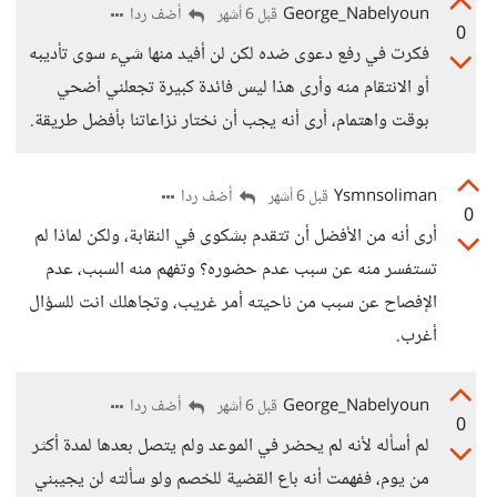
George_Nabelyoun
أضف ردا
قبل 6 أشهر
0
فكرت في رفع دعوى ضده لكن لن أفيد منها شيء سوى تأديبه
أو الانتقام منه وأرى هذا ليس فائدة كبيرة تجعلني أضحي
بوقت واهتمام، أرى أنه يجب أن نختار نزاعاتنا بأفضل طريقة.
Ysmnsoliman
أضف ردا
قبل 6 أشهر
0
أرى أنه من الأفضل أن تتقدم بشكوى في النقابة، ولكن لماذا لم
تستفسر منه عن سبب عدم حضوره؟ وتفهم منه السبب، عدم
الإفصاح عن سبب من ناحيته أمر غريب، وتجاهلك انت للسؤال
أغرب.
George_Nabelyoun
أضف ردا
قبل 6 أشهر
0
لم أسأله لأنه لم يحضر في الموعد ولم يتصل بعدها لمدة أكثر
من يوم، ففهمت أنه باع القضية للخصم ولو سألته لن يجيبني