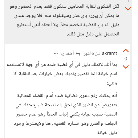
1
لكن الشكوى لنقابة المحامين ستكون فقط بعدم الحضور وهو
ما يمكن أن يبرره بأي عذر وسيقبلونه منه، فلا يوجد عندي
دليل أنه باع القضية للخصم مثلاً، ولا أعتقد أنني أستطيع
الحصول على دليل مثل ذلك.
akramt
أضف ردا
قبل 6 أشهر
0
بما أنك لاتملك دليل في أي قضية ضده من أي جهة لاتستخدم
اسم خيانة انما تقصير ولديك بعض خيارات بعد النقابة ألا
وهي:
أنه يمكنك رفع دعوى قضائية ضده أمام القضاء للمطالبة
بتعويض عن الضرر الذي لحق بك نتيجة ضياع حقك في
القضية بسبب غيابه يكفي إثبات الخطأ وهو عدم حضور
الجلسة والضرر وهو خسارة القضية, هنا ولايشترط وجود
دليل خيانة ..