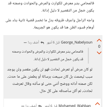
فالمحامي بشر معرض للكوارث والمرض والحوادث وصمته قد
يكون خجل من التقصير لا دليل إدانة.
​واجه الراجل واعرف ظروفه بدل ما تخسر قضية تانية بناء على
أوهام فسوء الظن هنا قد يكون هو الجريمة.
George_Nabelyoun
أضف ردا
قبل 6 أشهر
0
فالمحامي بشر معرض للكوارث والمرض والحوادث وصمته
قد يكون خجل من التقصير لا دليل إدانة.
لو كان مرض أو تعرض لحادث فهو لن يكون مقصر ولن يوجد
سبب ليصمت بل كان سيبعث برسالة أو يطمئن على ما حدث،
لكن صمته أدانه ووضح أنني حتى لو سألته وقال تعرضت
لحادث، لم أكن سأصدقه على كل حال.
Mohamed_Wahban
أضف ردا
قبل 6 أشهر