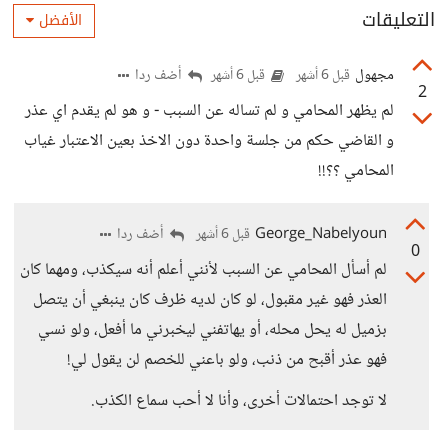
التعليقات
الأفضل
مجهول
أضف ردا
قبل 6 أشهر
قبل 6 أشهر
2
لم يظهر المحامي و لم تساله عن السبب - و هو لم يقدم اي عذر
و القاضي حكم من جلسة واحدة دون الاخذ بعين الاعتبار غياب
المحامي ؟؟!!
George_Nabelyoun
أضف ردا
قبل 6 أشهر
0
لم أسأل المحامي عن السبب لأنني أعلم أنه سيكذب، ومهما كان
العذر فهو غير مقبول، لو كان لديه ظرف كان ينبغي أن يتصل
بزميل له يحل محله، أو يهاتفني ليخبرني ما أفعل، ولو نسي
فهو عذر أقبح من ذنب، ولو باعني للخصم لن يقول لي!
لا توجد احتمالات أخرى، وأنا لا أحب سماع الكذب.