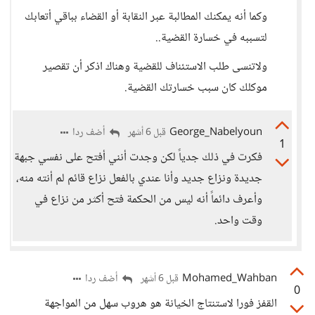
وكما أنه يمكنك المطالبة عبر النقابة أو القضاء بباقي أتعابك
لتسببه في خسارة القضية..
ولاتنسى طلب الاستئناف للقضية وهناك اذكر أن تقصير
موكلك كان سبب خسارتك القضية.
George_Nabelyoun
أضف ردا
قبل 6 أشهر
1
فكرت في ذلك جدياً لكن وجدت أنني أفتح على نفسي جبهة
جديدة ونزاع جديد وأنا عندي بالفعل نزاع قائم لم أنته منه،
وأعرف دائماً أنه ليس من الحكمة فتح أكثر من نزاع في
وقت واحد.
Mohamed_Wahban
أضف ردا
قبل 6 أشهر
0
القفز فورا لاستنتاج الخيانة هو هروب سهل من المواجهة