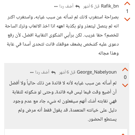
Rafik_bn
أضف ردا
قبل 6 أشهر
1
بصراحة استغرب لانك لم تسأله عن سبب غيابه، واستغرب اكثر
انه لم يتصل ليتعذر ولو بكذبة اههه اذا اخذ الاتعاب وترك الساحة
للخصم؟ حقا غريب. لكن برأيي الشكوى النقابية افضل، لأن رفع
دعوى عليه كشخص يضعف موقفك فانت تتحدى أسدا في غابة
وهذا مجاله
George_Nabelyoun
أضف ردا
قبل 6 أشهر
0
لم أسأله عن سبب غيابه لأنه لا فائدة من ذلك حالياً ولا أفضل
أن أضيع وقت فيما ليس فيه فائدة، وحتى لو شكوته للنقابة
فهي نقابته أشك أنهم سيفعلون له شيء جاد مع عدم وجود
دليل على خيانته المتعمدة، قد يقول فقط أنه مرض ولم
يستطع الحضور.