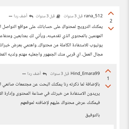
rana_512
أضف ردا
قبل 3 سنوات
قبل 3 سنوات
2
يمكنك الترويج لمحتواكِ على حساباتك على مواقع التواصل ال
المهتمين بالمحتوى الذي تقدمينه، ويأتي لكِ بمتابعين ومتفا
يوتيوب للاستفادة الكاملة من محتواكِ، واهتمي بعرض خبرا
مجال العمل، اي قربي منك الجمهور واجعليه مهتم ولديه الف
Hind_Emara99
أضف ردا
قبل 3 سنوات
1
بالإضافة لما ذكرته رنا يمكنك البحث عن مجتمعات صانعي
يريدون الاستفادة من خبرتك في صناعة المحتوى وإدارة ال
فيمكنك عرض محتواك عليهم لإضافته لموقعهم
بالتوفيق