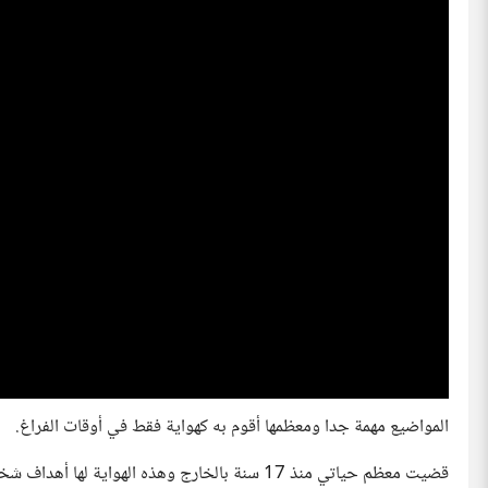
المواضيع مهمة جدا ومعظمها أقوم به كهواية فقط في أوقات الفراغ.
قضيت معظم حياتي منذ 17 سنة بالخارج وهذه الهواية لها أهداف شخصية ومهنية عن مدى بعيد " ربما"