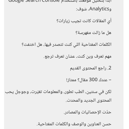
ابدأ بتحليل موقعك باستخدام Google Search Console
وAnalytics. شوف:
أي المقالات كانت تجيب زيارات؟
هل ما زالت مفهرسة؟
الكلمات المفتاحية اللي كنت تتصدر فيها، هل اختفت؟
مهم تعرف وين كنت، عشان تعرف ترجع.
2. راجع المحتوى القديم
– عندك 300 مقال؟ ممتاز!
لكن في سنتين، الطب تطور، والمعلومات تغيّرت، وجوجل يحب
المحتوى الجديد والمحدث.
حدّث الإحصائيات والمصادر.
حسن العناوين والوصف والكلمات المفتاحية.