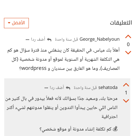
التعليقات
الأفضل
George_Nabelyoun
أضف ردا
قبل سنة واحدة
0
أهلاً بك مياس، في الحقيقة كان يشغلني منذ فترة سؤال هو كم
هي التكلفة الشهرية أو السنوية لموقع أو مدونة شخصية (كل
المصاريف)، وما هو الفارق بين سنديان و wordpress؟
sehatoda
أضف ردا
قبل سنة واحدة
1
مرحبًا بك، وسعيد جدًا بسؤالك لأنه فعلاً بيدور في بال كثير من
الناس اللي حابين يبدأوا التدوين أو ينقلوا مدونتهم لشيء أكثر
احترافية
💰 كم تكلفة إنشاء مدونة أو موقع شخصي؟