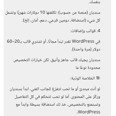
بنفسك.
سنديان (منصة من حسوب): تكلفتها 10 دولارات شهريًا وتشمل
كل شيء (استضافة، دومين فرعي، دعم، أمان، إلخ).
4. قوالب وإضافات:
في WordPress تقدر تبدأ مجانًا، أو تشتري قالب بـ20–60
دولار (مرة واحدة).
سنديان يجيك قالب جاهز وأنيق، لكن خيارات التخصيص
محدودة نوعًا ما
🎯 الخلاصة الودّية:
لو أنت مبتدئ أو ما تحب تتفرّغ للجانب الفني، ابدأ بسنديان
وركّز على المحتوى. أما لو تحب تتحكم في كل التفاصيل
وتستمتع بالتخصيص، خذ لك استضافة بسيطة وابدأ مع
WordPress.