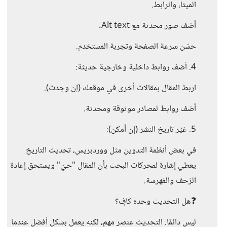
الميتا، والرابط.
أضف صور محدثة مع Alt text.
حسّن سرعة الصفحة وتجربة المستخدم.
4. أضف روابط داخلية وخارجية حديثة:
اربط المقال بمقالات أخرى في موقعك (إن وجدت).
أضف روابط لمصادر موثوقة ومحدثة.
5. غيّر تاريخ النشر (إن أمكن):
في بعض أنظمة التدوين مثل ووردبريس، تحديث التاريخ
يعطي إشارة لمحركات البحث بأن المقال "حيّ" ويستحق إعادة
الزحف والفهرسة.
❓هل التحديث وحده كافٍ؟
ليس دائمًا. التحديث عنصر مهم، لكنه يعمل بشكل أفضل عندما