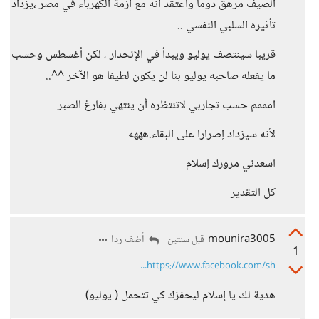
الصيف مرهق دوما واعتقد انه مع أزمة الكهرباء في مصر ،يزداد
تأثيره السلبي النفسي ..
قريبا سينتصف يوليو ويبدأ في الإنحدار ، لكن أغسطس وحسب
ما يفعله صاحبه يوليو بنا لن يكون لطيفا هو الآخر ^^..
امممم حسب تجاربي لاتنتظره أن ينتهي بفارغ الصبر
لأنه سيزداد إصرارا على البقاء.هههه
اسعدني مرورك إسلام
كل التقدير
mounira3005
أضف ردا
قبل سنتين
1
https://www.facebook.com/sh...
هدية لك يا إسلام ليحفزك كي تتحمل ( يوليو)