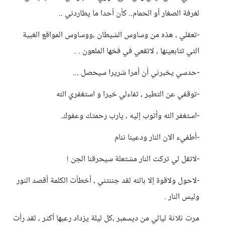
لغرفة الصغار أو الحمام.. كأن أحدا ما يطاردني ..
-تعقلي ، هذه من وساوس الشيطان ،ووساوس المواقع الغبية
التي تتابعينها ، لاتقعي في فخها الملعون . .
-حدسي يخبرني أن أمرا شريرا سيحصل ...
-توقفي عن التطير ، تفاءلي خيرا و استغفري الله
-استغفر الله وأتوب إليه ، يارب رحمتك وعفوك.
-أطفيء الان النار ودعينا ننام
-لاتقل لي تركت النار مشتعلة سيحرقنا الجن !
-لاحول ولاقوة إلا بالله لقد جننتني ، أخطأت الكلمة أقصد النور
وليس النار .
مرت ثلاثة ليالي من ديسمبر ،كل ليلة يزداد رعبها أكثر ، لقد رأت