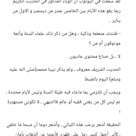
لقد سمعت في اليوتوب أن الوباء المذكور في الحديث الكريم
ربما يقع هذه الأيام بين الخامس عشر من ديسمبر و الاول من
يناير ..
- ظننتك متعلمة وذكية ، وهل من ذكر ذلك علماء السنة وأئمة
موثوقون أم من ؟
لا ، بل صناع محتوى عاديون .
الحديث الشريف معروف ، ولم يذكر نبينا محمد(صلى الله عليه
وسلم) اليوم بالضبط
ويجب أن تلتزمي بما ماجاء فيه طيلة السنة وليس لأيام محددة ،
ثم ليس كل من يفتي فقيه أو عالم فاانتبهي ، لا تكوني مستهترة
!
الحقيقة أشعر برعب هذه الليالي ، وأشعر دوما أن شبحا ما خلفي
، كأني أحمل كيس رمل على ظهري فأعجز عن الذهاب بآمان