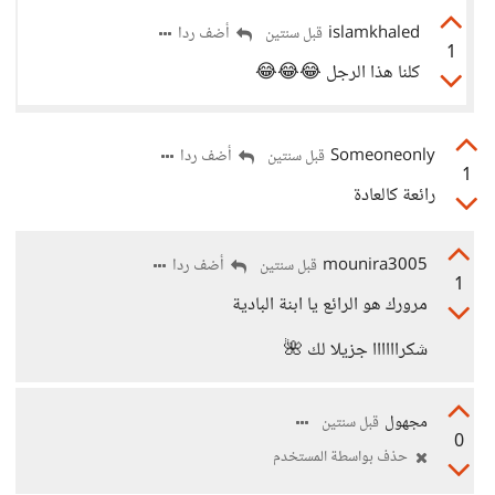
islamkhaled
أضف ردا
قبل سنتين
1
كلنا هذا الرجل 😂😂😂
Someoneonly
أضف ردا
قبل سنتين
1
رائعة كالعادة
mounira3005
أضف ردا
قبل سنتين
1
مرورك هو الرائع يا ابنة البادية
شكراااااا جزيلا لك 🌺
مجهول
قبل سنتين
0
حذف بواسطة المستخدم