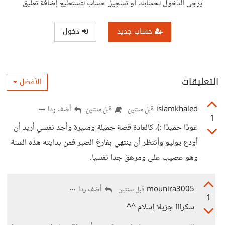
يرجى الدخول لحسابك أو تسجيل حساب لتستطيع إضافة تعليق
حساب جديد
دخول
التعليقات
الأفضل
islamkhaled
أضف ردا
قبل سنتين
قبل سنتين
1
عودًا حميدًا :)، كالعادة قصة جميلة ومثيرة وأجد نفسي أريد أن
أودع يوليو وأنتظر أن ينتهي بفارغ الصبر فمن بدايته هذه السنة
وهو عصيب على ومرهق جدا نفسيا.
mounira3005
أضف ردا
قبل سنتين
1
شكرااا جزيلا إسلام ^^