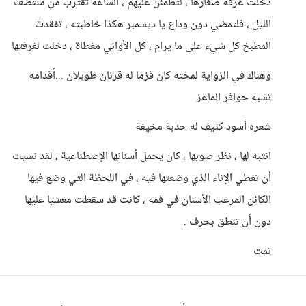
دخلت غرفة صغارها ، لتطمئن عليهم ، الساعة تقترب من منتصف
الليل ، فلتمضي دون وداع يا ديسمبر هكذا خاطبته ، تفقدت
المطبخ كل شيء على ما يرام ، كل الأواني مغطاة ، دخلت لغرفتها
وهناك في الزواية لمحته كان قزما له قرنان طويلان ...أقدامه
تشبه حوافر الماعز
شعره أسود كثيف له حدبة مخيفة
انتبه لها ، نظر صوبها ، كان يحمل أسنانها الإصطناعية ، لقد نسيت
أن تغطي الإناء الذي وضعتها فيه ، في اللحظة التي وضع فيها
الكائن المرعب الأسنان في فمه ، كانت قد سقطت مغشيا عليها
دون أن تنطق بحرف .
تمت