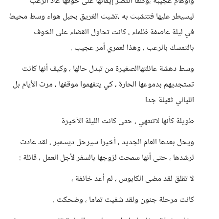
وأوهام عجيبة ،وكلما انتصر إيمانها على خوفها عاد الرعب
ليسيطر عليها فتتشبث به ،تشبث الغريق بحبل هواء وسط محيط
في ليلة عاصفة ظلماء ، كانت تحاول القضاء على الخوف
بالتمسك بالرعب ، وهذا لعمري أمر عجيب .
وسط دهشة عائلتهاالصغيرة من تبدل حالها ، وكيف أنها كانت
تستجديهم بدموعها الحارة ، كي يتفهموا موقفها ، مرت الأيام بل
الليالي ثقيلة جدا
طويلة كأنها لاتنتهي ، حتى كانت الليلة الأخيرة
ويحل بعدها العام الجديد ، أخيرا سيرحل ديسمبر ، لقد عادت
لرشدها ، حتى أنها سمحت لزوجها بالسفر لأجل العمل ، قائلة :
لا تقلق لقد مضى الكابوس ، لم أعد خائفة ،
كانت مرحلة جنون ولقد شفيت تماما ، وضحكت .