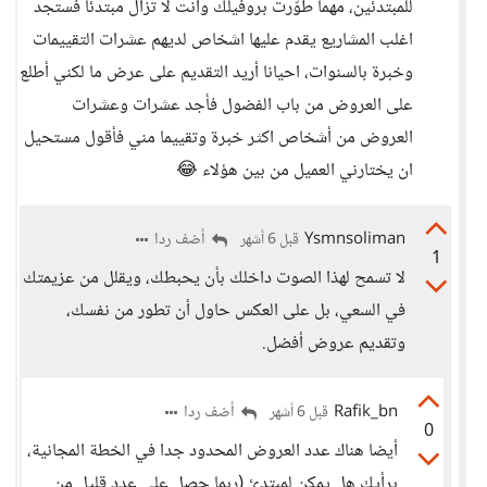
للمبتدئين، مهما طوّرت بروفيلك وانت لا تزال مبتدئا فستجد
اغلب المشاريع يقدم عليها اشخاص لديهم عشرات التقييمات
وخبرة بالسنوات، احيانا أريد التقديم على عرض ما لكني أطلع
على العروض من باب الفضول فأجد عشرات وعشرات
العروض من أشخاص اكثر خبرة وتقييما مني فأقول مستحيل
ان يختارني العميل من بين هؤلاء 😂
Ysmnsoliman
أضف ردا
قبل 6 أشهر
1
لا تسمح لهذا الصوت داخلك بأن يحبطك، ويقلل من عزيمتك
في السعي، بل على العكس حاول أن تطور من نفسك،
وتقديم عروض أفضل.
Rafik_bn
أضف ردا
قبل 6 أشهر
0
أيضا هناك عدد العروض المحدود جدا في الخطة المجانية،
برأيك هل يمكن لمبتدئ (ربما حصل على عدد قليل من