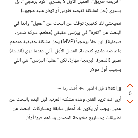
"خريطة طريق". العميل الأول لا يشتري "كود برمجي"، بل
يشتري (حل لمشكلة تقبضه فلوس أو توفر عليه مجهود).
نصيحتي لك كخبير: توقف عن البحث عن "عميل" وابدأ في
البحث عن "ثغرة" في بيزنس حقيقي (مطعم، شركة شحن،
صيدلية). ابنِ حلاً برمجياً (MVP) يحل مشكلة حقيقية عندهم
واعرضه عليهم كتجربة. العميل الأول يأتي عندما يرى (القيمة)
تسبق (السعر). البرمجة مهارة، لكن "عقلية البزنس" هي اللي
بتجيب أول دولار
shadi_g
أضف ردا
قبل 4 أشهر
0
أرى أنك تريد القفر، وهذه مشكلة العرب. قبل البدء بالبحث عن
عميل، يجب أن يكون لك أعمال سابقة ومشاركات. ابحث عن
تطبيقات ومشاريع مفتوحة المصدر، وساهم فيها أولًا.