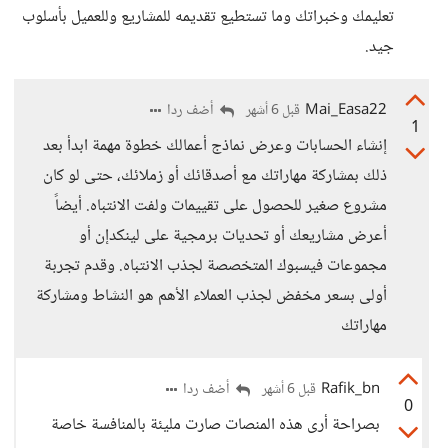
تعليمك وخبراتك وما تستطيع تقديمه للمشاريع وللعميل بأسلوب
جيد.
Mai_Easa22
أضف ردا
قبل 6 أشهر
1
إنشاء الحسابات وعرض نماذج أعمالك خطوة مهمة ابدأ بعد
ذلك بمشاركة مهاراتك مع أصدقائك أو زملائك، حتى لو كان
مشروع صغير للحصول على تقييمات ولفت الانتباه. أيضاً
أعرض مشاريعك أو تحديات برمجية على لينكدإن أو
مجموعات فيسبوك المتخصصة لجذب الانتباه. وقدم تجربة
أولى بسعر مخفض لجذب العملاء الأهم هو النشاط ومشاركة
مهاراتك
Rafik_bn
أضف ردا
قبل 6 أشهر
0
بصراحة أرى هذه المنصات صارت مليئة بالمنافسة خاصة