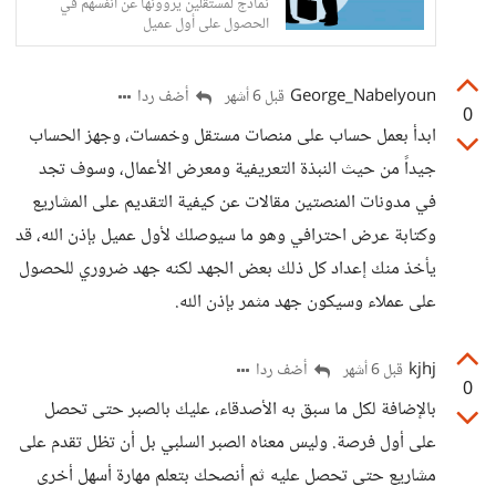
نماذج لمستقلين يروونها عن أنفسهم في
الحصول على أول عميل
George_Nabelyoun
أضف ردا
قبل 6 أشهر
0
ابدأ بعمل حساب على منصات مستقل وخمسات، وجهز الحساب
جيداً من حيث النبذة التعريفية ومعرض الأعمال، وسوف تجد
في مدونات المنصتين مقالات عن كيفية التقديم على المشاريع
وكتابة عرض احترافي وهو ما سيوصلك لأول عميل بإذن الله، قد
يأخذ منك إعداد كل ذلك بعض الجهد لكنه جهد ضروري للحصول
على عملاء وسيكون جهد مثمر بإذن الله.
kjhj
أضف ردا
قبل 6 أشهر
0
بالإضافة لكل ما سبق به الأصدقاء، عليك بالصبر حتى تحصل
على أول فرصة. وليس معناه الصبر السلبي بل أن تظل تقدم على
مشاريع حتى تحصل عليه ثم أنصحك بتعلم مهارة أسهل أخرى