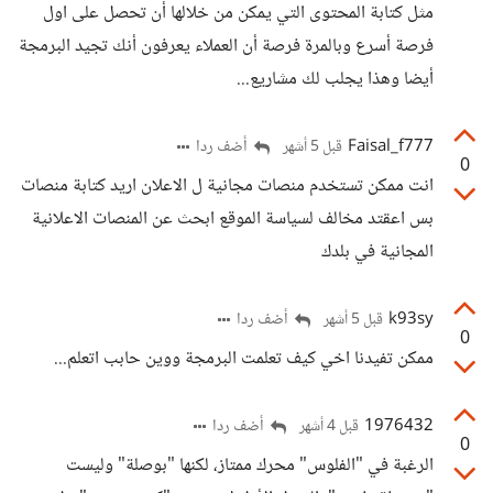
مثل كتابة المحتوى التي يمكن من خلالها أن تحصل على اول
فرصة أسرع وبالمرة فرصة أن العملاء يعرفون أنك تجيد البرمجة
أيضا وهذا يجلب لك مشاريع...
Faisal_f777
أضف ردا
قبل 5 أشهر
0
انت ممكن تستخدم منصات مجانية ل الاعلان اريد كتابة منصات
بس اعقتد مخالف لسياسة الموقع ابحث عن المنصات الاعلانية
المجانية في بلدك
k93sy
أضف ردا
قبل 5 أشهر
0
ممكن تفيدنا اخي كيف تعلمت البرمجة ووين حابب اتعلم...
1976432
أضف ردا
قبل 4 أشهر
0
الرغبة في "الفلوس" محرك ممتاز، لكنها "بوصلة" وليست