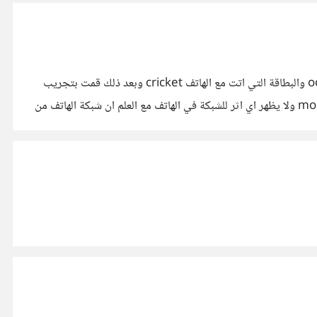
لقد اشتيرت الهاتف من ebay و وعندما اردت ان اركب بطاقة سيم يظهر تحذير بادخال بطاقة سيم رغم اني جربت بطاقة محلية ooreedoo والبطاقة التي اتت مع الهاتف cricket وبعد ذلك قمت بتجريب
كود *228 فاصبح الهاتف يتعرف على البطاقة لكن اذا حاولت اجراء اتصال يظهر تحذير بعدم وجود شبكة mobile network not available ولا يظهر اي اثر للشبكة في الهاتف مع العلم ان شبكة الهاتف من
http://www.ebay.com/itm/Samsung-Galaxy-S-III-SPH-L71?