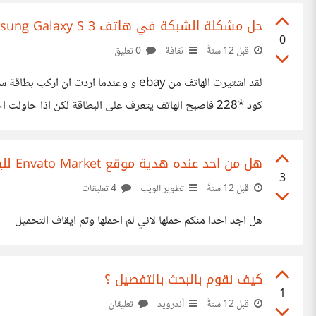
حل مشكلة الشبكة في هاتف 3 Samsung Galaxy S
0
قبل 12 سنةً
ثقافة
0 تعليق
نوع CDMA وهذا راب
pt=LH_DefaultDomain_0&hash=item20f4fd3113&autorefresh=true وا
هل من احد عنده هدية موقع Envato Market لليوم 8 اي Extrastrap
3
قبل 12 سنةً
تطوير الويب
4 تعليقات
هل اجد احدا منكم حملها لاني لم احملها وتم ايقاف التحميل
كيف نقوم بالبحث بالتفصيل ؟
1
قبل 12 سنةً
أندرويد
تعليقان