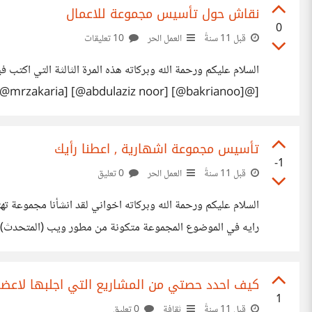
نقاش حول تأسيس مجموعة للاعمال
0
قبل 11 سنةً
العمل الحر
10 تعليقات
rzakaria] [@abdulaziz noor] [@bakrianoo]
نعقد الاجتماع التأسيسي بعد لنضع القوانين الاساسية للمجموع
تأسيس مجموعة اشهارية , اعطنا رأيك
-1
قبل 11 سنةً
العمل الحر
0 تعليق
السلام عليكم ورحمة الله وبركاته اخواني لقد انشأنا مجموعة 
رايه في الموضوع المجموعة متكونة من مطور ويب (المتحدث) 
يعمل ايضا في مجال الاشهار لم يحدد دوره لحد الساعة سوف اضع
كيف احدد حصتي من المشاريع التي اجلبها لاعضا
1
قبل 11 سنةً
ثقافة
0 تعليق