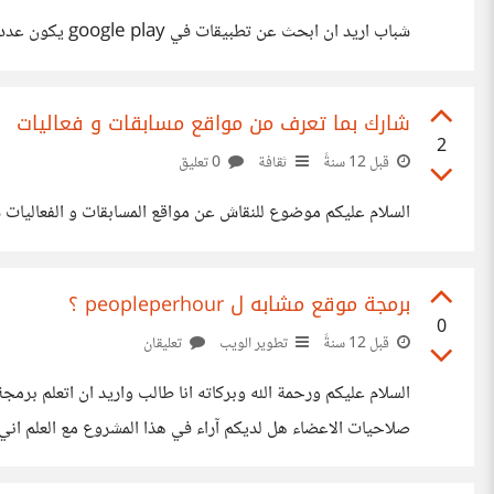
شباب اريد ان ابحث عن تطبيقات في google play يكون عدد تحميلاتها ما بين 500000 و 100000 ويكون لديها معجبين في facebook 5000 معجب فكيف اقوم بالبحث
شارك بما تعرف من مواقع مسابقات و فعاليات
2
قبل 12 سنةً
ثقافة
0 تعليق
السلام عليكم موضوع للنقاش عن مواقع المسابقات و الفعاليات ش
برمجة موقع مشابه ل peopleperhour ؟
0
قبل 12 سنةً
تطوير الويب
تعليقان
صلاحيات الاعضاء هل لديكم آراء في هذا المشروع مع العلم اني درست