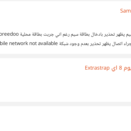
ط الهاتف الذي اشتريته 0-16GB-Pebble-Blue-Sprint-Smartphone-/141549187347
نا من *الجزائر* فسؤالي هو