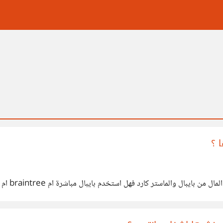
 ؟
بايبال مباشرة ام braintree ام stripe مع العلم ان الاخيرتين لا يدعمان الدول العربية فمالحل ؟