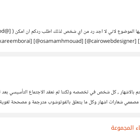
areemborai] [@osamamhmouad] [@cairowebdesigner] [@m
[@talalalaita] [@alaaalsamman007] [@النور التجاني] [@supercoder] [@مبرمج بسي
ة ولهذا حبذا لو يعطينا كل شخص رايه في الموضوع
تهتم بالاشهار , كل شخص في تخصصه ولكننا لم نعقد الاجتماع التأسيسي بعد 
مصممي شعارات اشهار وكل ما يتعلق بالفوتوشوب مترجمة و مصححة لغوية ت
 اسئلة و انتم تساعدوننا بخبرتكم
ء المجموعة