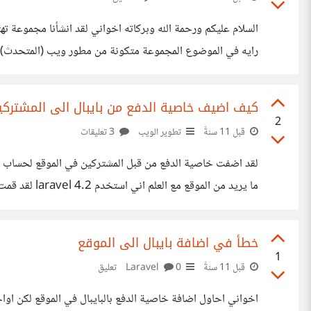
السلام عليكم ورحمة الله وبركاته اخواني لقد انشأنا مجموعة 
رايه في الموضوع المجموعة متكونة من مطور ويب (المتحدث) 
يعمل ايضا في مجال الاشهار لم يحدد دوره لحد الساعة سوف اضع
كيف اضيف خاصية الدفع من بايبال الى المشترك
2
قبل 11 سنةً
تطوير الويب
3 تعليقات
لقد اضفت خاصية الدفع من قبل المشتركين في الموقع لحساب ال
الفريلانسر ان يسحب المال يستطيع ان يستخرج المال من حسابه
خطأ في اضافة بايبال الى الموقع
1
قبل 11 سنةً
Laravel
0 تعليق