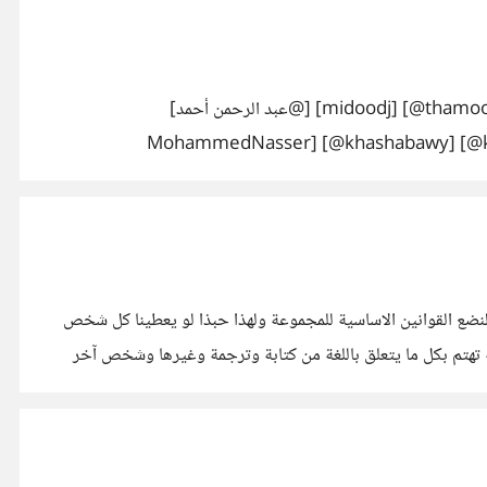
السلام عليكم ورحمة الله وبركاته هذه المرة الثالثة التي اكتب فيها الموضوع لاني لا اجد رد من اي شخص لذلك اطلب ردكم ان امكن ( [@midoodj] [@thamood] [@عبد الرحمن أحمد]
[@MohammedNasser] [@khashabawy] [@k
ط] [@عبد الكريم السكوري] ) اخواني لقد انشأنا مجموعة تهتم بالاشهار , كل شخص في تخصصه ولكننا لم
لنضع القوانين الاساسية للمجموعة ولهذا حبذا لو يعطينا كل شخص
هتم بكل ما يتعلق باللغة من كتابة وترجمة وغيرها وشخص آخر