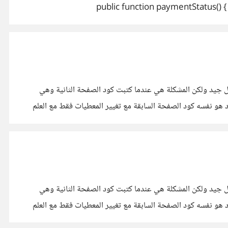
public function paymentStatus() { $payment_id = Sess');
Session::forget('paypal_payment_i
Payment::get($payment_id, $this->_api_context); 
>execute($execution, $this->_ap
ind وهو يعرض جميع الاعمال مع categories الموجودة وهو يعرضها بشكل جيد ولكن المشكلة هي عندما كتبت كود الصفحة الثانية وهي
 اختارها عندما اضغط عليها في الصفحة السابقة index لا يظهر اي تنسيق للصغحة css رغم ان الكود هو نفسه كود الصفحة السابقة مع تغيير المعطيات فقط مع العلم
ind وهو يعرض جميع الاعمال مع categories الموجودة وهو يعرضها بشكل جيد ولكن المشكلة هي عندما كتبت كود الصفحة الثانية وهي
 اختارها عندما اضغط عليها في الصفحة السابقة index لا يظهر اي تنسيق للصغحة css رغم ان الكود هو نفسه كود الصفحة السابقة مع تغيير المعطيات فقط مع العلم