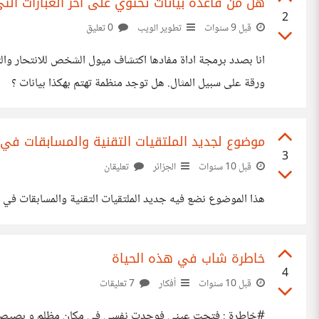
هل من قاعدة بيانات تحتوي على آخر العبارات الت
2
قبل 9 سنوات
تطوير الويب
0 تعليق
انا بصدد برمجة اداة مفادها اكتشاف ميول الشخص للانتحار وال
ورقة على سبيل المثال. هل توجد منظمة تهتم بهكذا بيانات ؟
موضوع لجديد الملتقيات التقنية والمسابقات في ا
3
قبل 10 سنوات
الجزائر
تعليقان
هذا الموضوع نضع فيه جديد الملتقيات التقنية والمسابقات في ال
خاطرة شاب في هذه الحياة
4
قبل 10 سنوات
أفكار
7 تعليقات
#خاطرة : فتحت عيني فوجدت نفسي في مكان مظلم و بصيص نور ي