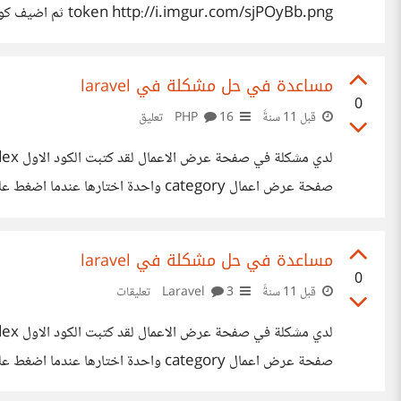
oken'))) { return "Operation failed"; } $payment =
rId(Input::get('PayerID')); $result = $payment-
مساعدة في حل مشكلة في laravel
'Payment was successfull , we Thank you for that';
0
قبل 11 سنةً
PHP
16 تعليق
الاعمال تظهر بشكل عادي المشكل الوحيد هو في تنسيق الصفحة صورة الصفحة الرئيسية ErL.png
مساعدة في حل مشكلة في laravel
0
قبل 11 سنةً
Laravel
3 تعليقات
الاعمال تظهر بشكل عادي المشكل الوحيد هو في تنسيق الصفحة صورة الصفحة الرئيسية ErL.png