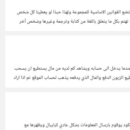
لنضع القوانين الاساسية للمجموعة ولهذا حبذا لو يعطينا كل شخص
هتم بكل ما يتعلق باللغة من كتابة وترجمة وغيرها وشخص آخر
ي عندما يدخل الى حسابه ويشاهد كم لديه من مال يستطيع ان يسحب
ل freelance واضفت خاصية الدفع بالبايبال بحيث يستطيع الزبون الدفع والمال الذي يدفعه يذهب لحساب الموقع ثم اذا اراد
اجه مشكلة وهي خطأ يظهر لي بعد جلب token في البداية جربت الارسال الكود يوقوم بارسال المعلومات بشكل عادي للبايبال ويظهرها مع