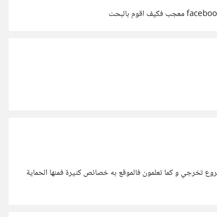
ركاته انا طالب واريد ان اتعلم برمجة المواقع وبالتحديد اريد ان ابرمج موقع مثل peopleperhour ليكون مشروع تخرجي و كما تعلمون فالموقع به خصائص كثيرة فمنها الحماية