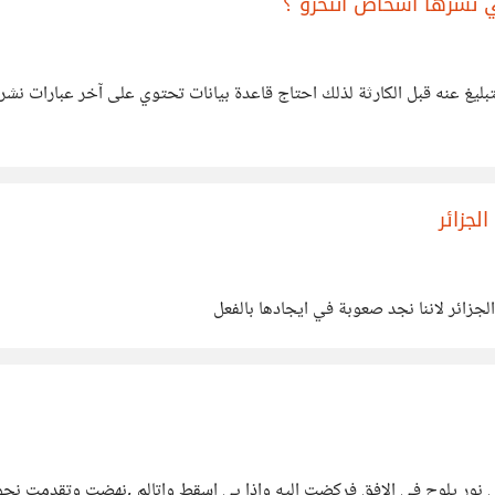
ي نشرها اشخاص انتحرو ؟
تبليغ عنه قبل الكارثة لذلك احتاج قاعدة بيانات تحتوي على آخر عبارات ن
لجزائر
جزائر لاننا نجد صعوبة في ايجادها بالفعل
لوح في الافق فركضت اليه واذا بي اسقط واتالم ,نهضت وتقدمت نحوه وكل