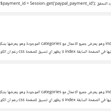
token http://i.imgur.com/sjPOyBb.png ثم اضيف كود التحقق ion::get('paypal_payment_id
d'); if(empty(Input::get('PayerID')) || empty(Input::get('t
$execution = new PaymentExecution(); $execution->setPaye
i_context); if($result->getState() == 'approved') { return 
لدي مشكلة في صفحة عرض الاعمال لقد كتبت الكود الاول ex
صفحة عرض اعمال category واحدة
http://i.imgur.com/hBQi صورة الصفحة
لدي مشكلة في صفحة عرض الاعمال لقد كتبت الكود الاول ex
صفحة عرض اعمال category واحدة
http://i.imgur.com/hBQi صورة الصفحة