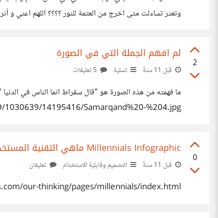
وتعثر تساءلت متى اخرج من العتمة للنور ؟؟؟؟ اللهم اعني و أنر 
لم افهم الجملة التي في الصورة
2
قبل 11 سنةً
تسلية
5 تعليقات
ما فهمته من هذه الصورة هو "قال سقراط انما الناس في الدنيا "
5/09/1030639/14195416/Samarqand%20-%204.jpg
Millennials Infographic ماهي التقنية المستخدمة في تصميم انفوغرافيك مثل هذا
0
قبل 11 سنةً
التصميم وقابليّة الاستخدام
تعليقان
com/our-thinking/pages/millennials/index.html