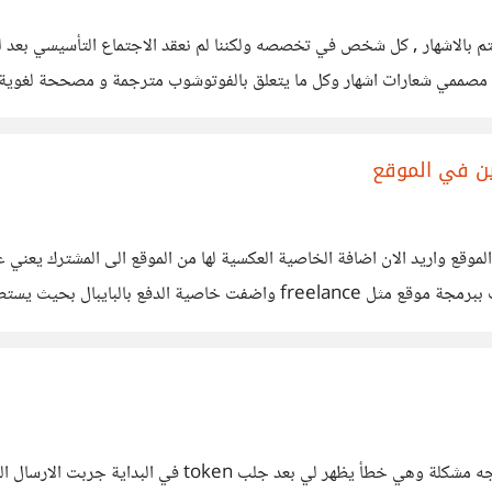
تهتم بالاشهار , كل شخص في تخصصه ولكننا لم نعقد الاجتماع التأسيسي بعد 
مصممي شعارات اشهار وكل ما يتعلق بالفوتوشوب مترجمة و مصححة لغوية ت
 اسئلة و انتم تساعدوننا بخبرتكم
ين في الموقع
موقع واريد الان اضافة الخاصية العكسية لها من الموقع الى المشترك يعن
ما يريد من الموقع مع العلم اني استخدم laravel 4.2 لقد قمت ببرمجة موقع مث
 في الموقع الى
اخواني احاول اضافة خاصية الدفع بالبايبال في الموقع لكن او