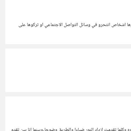
شرها اشخاص انتحرو في وسائل التواصل الاجتماعي او تركوها على
ما تقدمت ازداد النور ضياءا والطريق وضوحا,وبينما انا بين تقدم